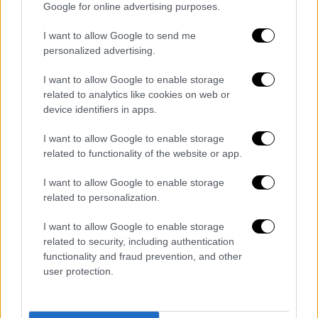
Google for online advertising purposes.
I want to allow Google to send me
personalized advertising.
I want to allow Google to enable storage
related to analytics like cookies on web or
device identifiers in apps.
I want to allow Google to enable storage
related to functionality of the website or app.
I want to allow Google to enable storage
related to personalization.
Ελλάδα
|
24.10.2022 08:17
I want to allow Google to enable storage
Τροχαίο τα ξημερώματα στις Σέρρες-
related to security, including authentication
Απεγκλωβίστηκε άνδρας από ΙΧ
functionality and fraud prevention, and other
user protection.
Η επιχείρηση έγινε με τη χρήση
διασωστικής σειράς ενώ συμμετείχαν τρεις
πυροσβέστες με ένα όχημα.