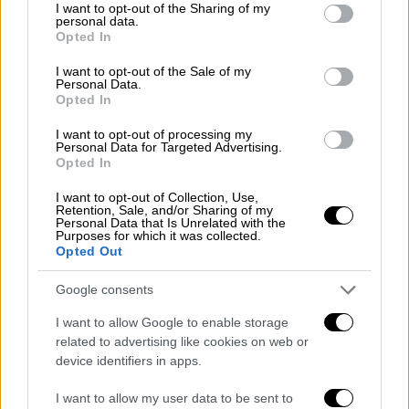
not limited to your visit or usage behaviour. You may click to
I want to opt-out of the Sharing of my
personal data.
grant or deny consent to Google and its third-party tags to
Opted In
use your data for below specified purposes in below Google
consent section.
I want to opt-out of the Sale of my
Personal Data.
Opted In
I want to opt-out of processing my
Personal Data for Targeted Advertising.
Opted In
I want to opt-out of Collection, Use,
Retention, Sale, and/or Sharing of my
Ελλάδα
|
20.07.2023 11:11
Personal Data that Is Unrelated with the
Purposes for which it was collected.
Ακόμα μία κτηνωδία: Πυροβόλησε και
Opted Out
σκότωσε εν ψυχρώ σκύλο με καραμπίνα
Google consents
Το άτυχο ζώο φέρεται να είχε επιτεθεί σε
ένα κοριτσάκι τις προηγούμενες ημέρες, με
I want to allow Google to enable storage
αποτέλεσμα να το τραυματίσει
related to advertising like cookies on web or
device identifiers in apps.
I want to allow my user data to be sent to