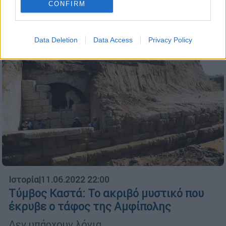
CONFIRM
Data Deletion
Data Access
Privacy Policy
Ιστορία
|
11.06.2022 22:00
Tύμβος Καστά: Το ακριβό μυστικό που
έκρυβε ο τάφος της Αμφίπολης
Δεν υπάρχουν λόγια...