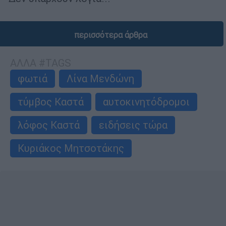
περισσότερα άρθρα
ΑΛΛΑ #TAGS
φωτιά
Λίνα Μενδώνη
τύμβος Καστά
αυτοκινητόδρομοι
λόφος Καστά
ειδήσεις τώρα
Κυριάκος Μητσοτάκης