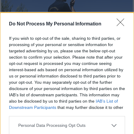
Do Not Process My Personal Information
If you wish to opt-out of the sale, sharing to third parties, or
processing of your personal or sensitive information for
targeted advertising by us, please use the below opt-out
section to confirm your selection. Please note that after your
Ελλάδα
|
09.06.2024 16:05
opt-out request is processed you may continue seeing
Υπό έλεγχο η φωτιά στη Νέα Αμφίπολη
interest-based ads based on personal information utilized by
us or personal information disclosed to third parties prior to
Σερρών
your opt-out. You may separately opt-out of the further
Από την πυρκαγιά δεν απειλήθηκαν
disclosure of your personal information by third parties on the
κατοικημένες περιοχές
IAB’s list of downstream participants. This information may
also be disclosed by us to third parties on the
IAB’s List of
Downstream Participants
that may further disclose it to other
third parties.
Please note that this website/app uses one or more Google
Personal Data Processing Opt Outs
services and may gather and store information including but