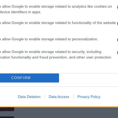
Κατοικίες σείστηκαν, πολίτες
o allow Google to enable storage related to analytics like cookies on
τρόμαξαν, αλλά οι επιστήμονες
evice identifiers in apps.
επιβεβαιώνουν - Ήταν μετεωρίτης
o allow Google to enable storage related to functionality of the website
και όχι έκρηξη
o allow Google to enable storage related to personalization.
Καιρός
|
07.05.2025 21:50
o allow Google to enable storage related to security, including
Το πλουσιότερο 10% του
cation functionality and fraud prevention, and other user protection.
παγκόσμιου πληθυσμού ευθύνεται
για το μεγαλύτερο μέρος της
υπερθέρμανσης του πλανήτη
CONFIRM
Οι επιπτώσεις είναι ιδιαίτερα
σοβαρές σε ευάλωτες τροπικές
Data Deletion
Data Access
Privacy Policy
περιοχές