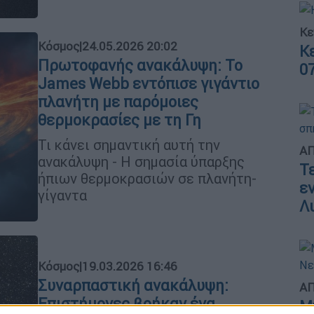
Κε
Κόσμος
|
24.05.2026 20:02
Κ
Πρωτοφανής ανακάλυψη: Το
0
James Webb εντόπισε γιγάντιο
πλανήτη με παρόμοιες
θερμοκρασίες με τη Γη
Τι κάνει σημαντική αυτή την
ΑΠ
ανακάλυψη - Η σημασία ύπαρξης
Τ
ήπιων θερμοκρασιών σε πλανήτη-
ε
γίγαντα
Λ
Κόσμος
|
19.03.2026 16:46
Συναρπαστική ανακάλυψη:
ΑΠ
Επιστήμονες βρήκαν ένα
Μ