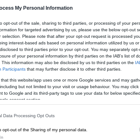
εξαιρετικά σπάνιο άστρο από το
Α
ocess My Personal Information
αρχαίο σύμπαν
Μια πρωτοφανής ανακάλυψη στα
to opt-out of the sale, sharing to third parties, or processing of your per
πλαίσια της «κοσμικής αρχαιολογίας»
formation for targeted advertising by us, please use the below opt-out s
Με
r selection. Please note that after your opt-out request is processed y
Μ
eing interest-based ads based on personal information utilized by us or
0
disclosed to third parties prior to your opt-out. You may separately opt-
losure of your personal information by third parties on the IAB’s list of
. This information may also be disclosed by us to third parties on the
IA
Κόσμος
|
31.12.2025 19:32
Participants
that may further disclose it to other third parties.
Οι πανσέληνοι, οι εκλείψεις και οι
 that this website/app uses one or more Google services and may gath
βροχές μετεωριτών του 2026 - Το
including but not limited to your visit or usage behaviour. You may click 
ημερολόγιο για τους παρατηρητές
 to Google and its third-party tags to use your data for below specifi
των άστρων
ogle consent section.
Εκλείψεις, υπερπανσέληνοι, βροχές
μετεώρων και πλανήτες προς
l Data Processing Opt Outs
παρατήρηση το 2026
o opt-out of the Sharing of my personal data.
In