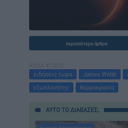
περισσότερα άρθρα
ΑΛΛΑ #TAGS
ειδήσεις τώρα
James Webb
εξωπλανήτης
θερμοκρασία
ΑΥΤΟ ΤΟ ΔΙΑΒΑΣΕΣ;
Κώστας Ασημακόπουλος