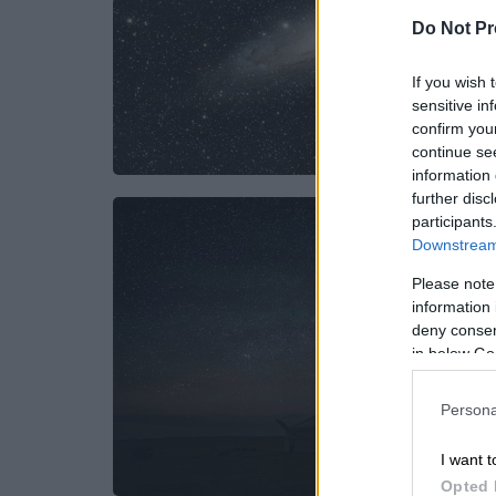
Do Not Pr
If you wish 
sensitive in
confirm you
continue se
information 
further disc
participants
Downstream 
Please note
information 
deny consent
in below Go
Persona
I want t
Opted 