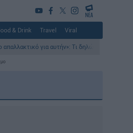
ood & Drink
Travel
Viral
α αυτήν»: Τι δηλώνει στο ethnos.gr ο Κώστας Πα
σμο