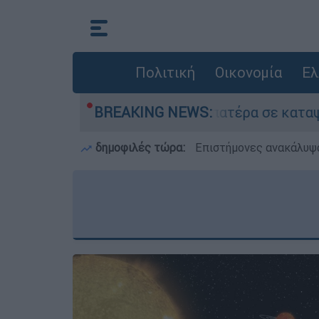
Πολιτική
Οικονομία
Ελ
χε τον νεκρό του πατέρα σε καταψύκτη στον Μυ
BREAKING NEWS:
δημοφιλές τώρα:
Επιστήμονες ανακάλυψα