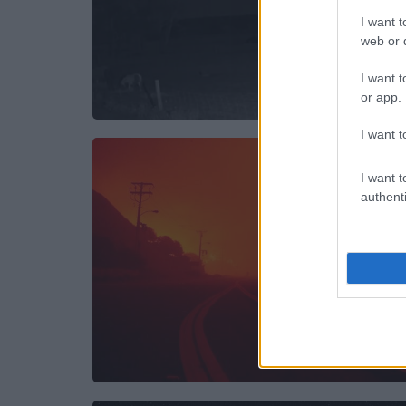
I want t
web or d
I want t
or app.
I want t
I want t
authenti