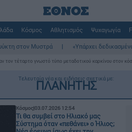
λάδα
Κόσμος
Αθλητισμός
Ψυχαγωγία
F
στρά
«Υπάρχει δεδικασμένο απαλλακτικό γι
ν τον τέταρτο γνωστό τύπο μεταδοτικού καρκίνου στον κό
Τελευταία νέα και ειδήσεις σχετικά με:
ΠΛΑΝΗΤΗΣ
Κόσμος
|
03.07.2026 12:54
Τι θα συμβεί στο Ηλιακό μας
Σύστημα όταν «πεθάνει» ο Ήλιος;
Νέα έρευνα ίσως έχει την