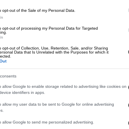
o opt-out of the Sale of my Personal Data.
In
Our Network
|
21.08.2025 21:00
to opt-out of processing my Personal Data for Targeted
Οι Ισπανοί έχασαν την πρωτιά!
ing.
Αυτές είναι οι 10 πιο ερωτεύσιμες
In
προφορές του πλανήτη
o opt-out of Collection, Use, Retention, Sale, and/or Sharing
ersonal Data that Is Unrelated with the Purposes for which it
Όχι η δικιά μας είναι πολύ μακριά από
lected.
την δεκάδα.
Out
consents
o allow Google to enable storage related to advertising like cookies on
evice identifiers in apps.
Κόσμος
|
12.08.2025 11:10
Δείτε βίντεο: Μετεωρίτης
o allow my user data to be sent to Google for online advertising
«έσκισε» τον ουρανό στην
s.
Αυστραλία με εκκωφαντικό
to allow Google to send me personalized advertising.
θόρυβο