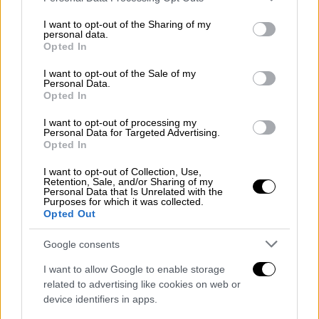
services and may gather and store information including but
not limited to your visit or usage behaviour. You may click to
I want to opt-out of the Sharing of my
personal data.
grant or deny consent to Google and its third-party tags to
Opted In
use your data for below specified purposes in below Google
consent section.
I want to opt-out of the Sale of my
Personal Data.
Opted In
I want to opt-out of processing my
Personal Data for Targeted Advertising.
Opted In
I want to opt-out of Collection, Use,
Retention, Sale, and/or Sharing of my
Personal Data that Is Unrelated with the
Κόσμος
|
22.10.2023 12:37
Purposes for which it was collected.
Opted Out
Τουρκικά ΜΜΕ: Ενδιαφέρον των ΗΠΑ
για νέα βάση στην Ελλάδα
Google consents
Τι γράφει η εθνικιστική εφημερίδα Αϊντινλίκ
I want to allow Google to enable storage
related to advertising like cookies on web or
device identifiers in apps.