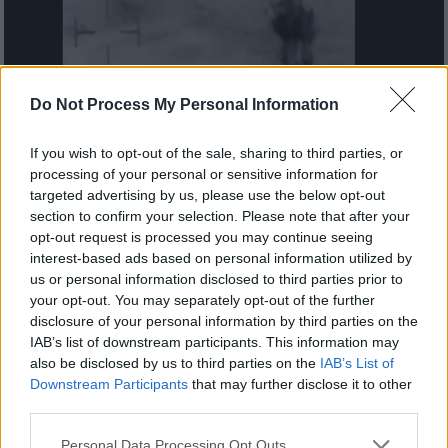
Do Not Process My Personal Information
If you wish to opt-out of the sale, sharing to third parties, or
processing of your personal or sensitive information for
targeted advertising by us, please use the below opt-out
Κόσμος
|
10.01.2024 23:24
section to confirm your selection. Please note that after your
Μυστηριώδες αντικείμενο
opt-out request is processed you may continue seeing
καταγράφηκε πάνω από στρατιωτική
interest-based ads based on personal information utilized by
βάση: Ήταν UFO;
us or personal information disclosed to third parties prior to
your opt-out. You may separately opt-out of the further
Το υλικό που διέρρευσε από τον
disclosure of your personal information by third parties on the
αμερικανικό στρατό αποκαλύφθηκε από τον
IAB’s list of downstream participants. This information may
εμπειρογνώμονα Jeremy Corbell
also be disclosed by us to third parties on the
IAB’s List of
Downstream Participants
that may further disclose it to other
third parties.
Please note that this website/app uses one or more Google
Personal Data Processing Opt Outs