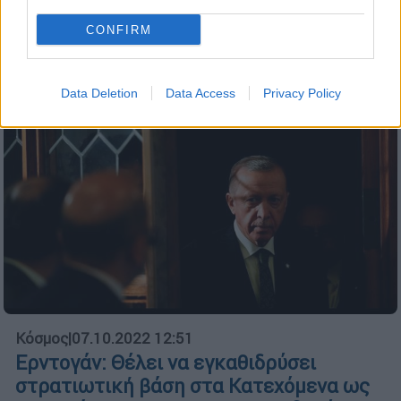
Σάλος και αντιδράσεις
CONFIRM
Data Deletion
Data Access
Privacy Policy
Κόσμος
|
07.10.2022 12:51
Ερντογάν: Θέλει να εγκαθιδρύσει
στρατιωτική βάση στα Κατεχόμενα ως