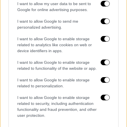
I want to allow my user data to be sent to
Google for online advertising purposes.
I want to allow Google to send me
personalized advertising.
I want to allow Google to enable storage
related to analytics like cookies on web or
device identifiers in apps.
I want to allow Google to enable storage
related to functionality of the website or app.
I want to allow Google to enable storage
Κόσμος
|
30.07.2023 14:40
related to personalization.
«Βόμβα» στις ΗΠΑ: Μηχανικός είχε στο
σπίτι του απόρρητες τεχνολογίες
I want to allow Google to enable storage
related to security, including authentication
ραδιοεπικοινωνίας – Έρευνα για
functionality and fraud prevention, and other
παραβιάσεις ασφαλείας σε 17
user protection.
στρατιωτικές βάσεις