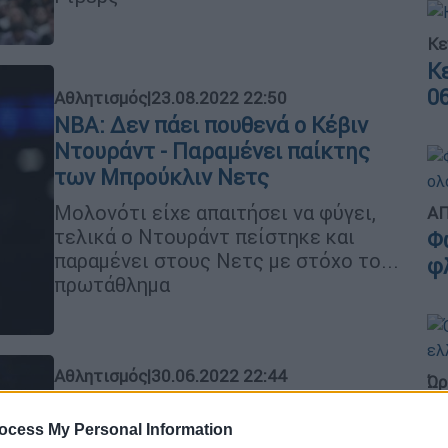
Κε
Κ
0
Αθλητισμός
|
23.08.2022 22:50
NBA: Δεν πάει πουθενά ο Κέβιν
Ντουράντ - Παραμένει παίκτης
των Μπρούκλιν Νετς
Μολονότι είχε απαιτήσει να φύγει,
ΑΠ
τελικά ο Ντουράντ πείστηκε και
Φ
παραμένει στους Νετς με στόχο το...
φ
πρωτάθλημα
Αθλητισμός
|
30.06.2022 22:44
Ώρ
NBA: Έριξε «βόμβα» αποχώρησης
Ό
απ' τους Μπρούκλιν Νετς ο Κέβιν
ocess My Personal Information
ε