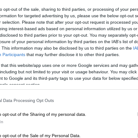
Ντουράντ!
to opt-out of the sale, sharing to third parties, or processing of your per
Ο Κέβιν Ντουράντ έριξε «βόμβα» στο
formation for targeted advertising by us, please use the below opt-out s
NBA! Λίγο προτού αρχίσει η free
r selection. Please note that after your opt-out request is processed y
agency ο σούπερ σταρ των
eing interest-based ads based on personal information utilized by us or
ΑΠ
Μπρούκλιν Νετς ζήτησε να φύγει απ'
disclosed to third parties prior to your opt-out. You may separately opt-
Τ
την ομάδα της Νέας Υόρκης
losure of your personal information by third parties on the IAB’s list of
μ
. This information may also be disclosed by us to third parties on the
IA
Participants
that may further disclose it to other third parties.
Αθλητισμός
|
04.05.2022 23:00
 that this website/app uses one or more Google services and may gath
Άρωμα ΝΒΑ και... Χόλιγουντ στο
including but not limited to your visit or usage behaviour. You may click 
 to Google and its third-party tags to use your data for below specifi
ΣΕΦ: Με Ντουράντ, Λάνθιμο και
ogle consent section.
Έμα Στόουν στις εξέδρες το
Ολυμπιακός - Μονακό!
l Data Processing Opt Outs
Υψηλές παρουσίες με άρωμα NBA
αλλά και... Χόλιγουντ υπήρξαν στις
o opt-out of the Sharing of my personal data.
εξέδρες του ΣΕΦ για το σπουδαίο
In
ματς της Euroleague μεταξύ του
Ολυμπιακού και της Μονακό.
o opt-out of the Sale of my Personal Data.