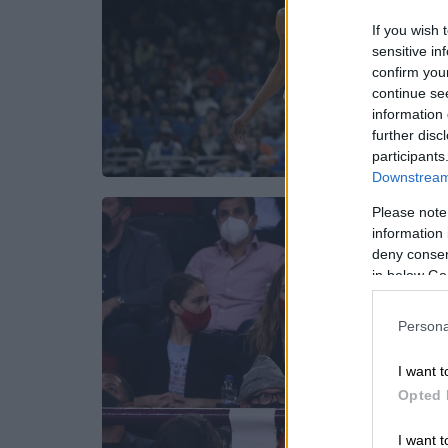
If you wish 
sensitive in
confirm you
continue se
information 
further disc
participants
Downstream 
Please note
information 
deny consent
in below Go
Persona
I want t
Opted 
I want t