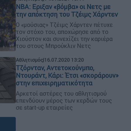
NBA: Εριξαν «βόμβα» οι Νετς με
την απόκτηση του Τζέιμς Χάρντεν
Ο «μούσιας» Τζέιμς Χάρντεν πέτυχε
τον στόχο του, αποχώρησε από το
Χιούστον και συνεχίζει την καριέρα
του στους Μπρούκλιν Νετς
Αθλητισμός
|
16.07.2020 13:20
Τζόρνταν, Αντετοκούνμπο,
Ντουράντ, Κάρι: Έτσι «σκοράρουν»
στην επιχειρηματικότητα
Αρκετοί αστέρες του αθλητισμού
επενδύουν μέρος των κερδών τους
σε start-up εταιρείες