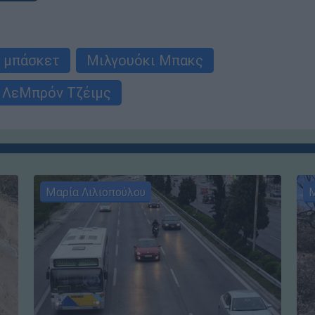
μπάσκετ
Μιλγουόκι Μπακς
ΛεΜπρόν Τζέιμς
Μαρία Λιλιοπούλου
Μ