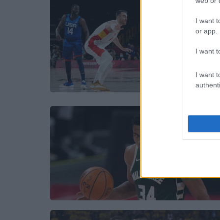
web or d
I want t
or app.
I want t
I want t
authenti