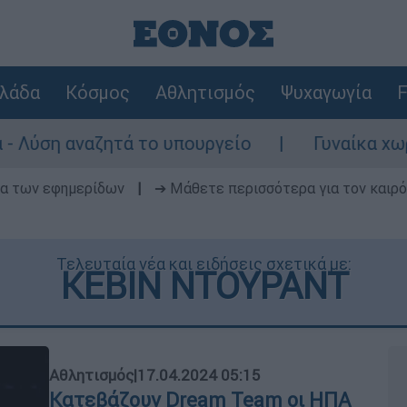
λάδα
Κόσμος
Αθλητισμός
Ψυχαγωγία
F
ά το υπουργείο
Γυναίκα χωρίς τις αισθή
δα των εφημερίδων
|
➔ Μάθετε περισσότερα για τον καιρό
Τελευταία νέα και ειδήσεις σχετικά με:
ΚΕΒΙΝ ΝΤΟΥΡΑΝΤ
Αθλητισμός
|
17.04.2024 05:15
Κατεβάζουν Dream Team οι ΗΠΑ