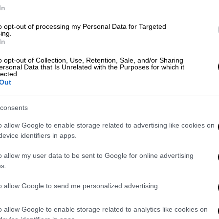
Αποδοκιμάστηκε έντονα ο Κέβιν
In
Ντουράντ, σε αντίθεση με την
to opt-out of processing my Personal Data for Targeted
οσκαρική Έμα Στόουν που φορούσε
ing.
In
μάσκα Ολυμπιακού!
o opt-out of Collection, Use, Retention, Sale, and/or Sharing
ersonal Data that Is Unrelated with the Purposes for which it
Αθλητισμός
|
29.04.2022 23:49
lected.
Out
Euroleague: Ο Ολυμπιακός λύγισε
απ' τη Μονακό του Μάικ Τζέιμς σε
consents
τρομερό ματς και η πρόκριση στο
Βελιγράδι θα κριθεί στο ΣΕΦ
o allow Google to enable storage related to advertising like cookies on
evice identifiers in apps.
Η Μονακό πλήγωσε τον Ολυμπιακό με
78-77 και το εισιτήριο για το Final 4
o allow my user data to be sent to Google for online advertising
της Euroleague θα κριθεί σε πέμπτο
s.
ματς στο ΣΕΦ την ερχόμενη Τετάρτη
to allow Google to send me personalized advertising.
(4/5, 21.00).
o allow Google to enable storage related to analytics like cookies on
Αθλητισμός
|
03.08.2021 17:58