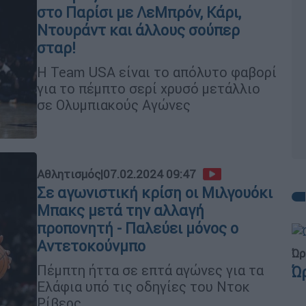
στο Παρίσι με ΛεMπρόν, Κάρι,
Ντουράντ και άλλους σούπερ
σταρ!
Η Team USA είναι το απόλυτο φαβορί
για το πέμπτο σερί χρυσό μετάλλιο
σε Ολυμπιακούς Αγώνες
Αθλητισμός
|
07.02.2024 09:47
Σε αγωνιστική κρίση οι Μιλγουόκι
Μπακς μετά την αλλαγή
προπονητή - Παλεύει μόνος ο
Αντετοκούνμπο
Ώρ
Πέμπτη ήττα σε επτά αγώνες για τα
Ώ
Ελάφια υπό τις οδηγίες του Ντοκ
Ρίβερς