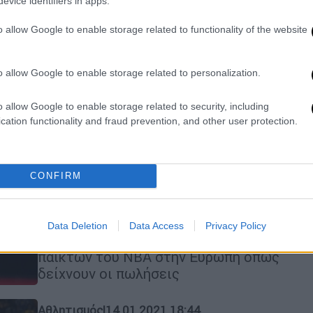
evice identifiers in apps.
Ολυμπιακοί Αγώνες 2021: Με
o allow Google to enable storage related to functionality of the website
φοβερό Ντουράντ οι ΗΠΑ
απέκλεισαν την Ισπανία
o allow Google to enable storage related to personalization.
Οι ΗΠΑ είχαν σε μεγάλη μέρα τον
Ντουράντ και προκρίθηκαν στην
o allow Google to enable storage related to security, including
τετράδα, όπως και η Σλοβενία που
cation functionality and fraud prevention, and other user protection.
ξεπέρασε το εμπόδιο της Γερμανίας
Αθλητισμός
|
11.03.2021 00:34
CONFIRM
Πουλάει η φανέλα του
Αντετοκούνμπο και στην Ευρώπη
Ο Γιάννης Αντετοκούνμπο βρίσκεται
Data Deletion
Data Access
Privacy Policy
μεταξύ των δημοφιλέστερων
παικτών του NBA στην Ευρώπη όπως
δείχνουν οι πωλήσεις
Αθλητισμός
|
14.01.2021 18:44