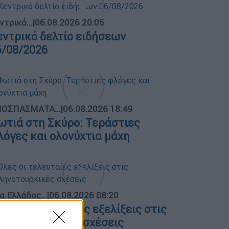
ντρικό...
|
06.08.2026 20:05
εντρικό δελτίο ειδήσεων
6/08/2026
ΟΣΠΑΣΜΑΤΑ...
|
06.08.2026 18:49
ωτιά στη Σκύρο: Τεράστιες
λόγες και ολονύχτια μάχη
α Ελλάδος...
|
06.08.2026 08:20
λες οι τελευταίες εξελίξεις στις
λληνοτουρκικές σχέσεις