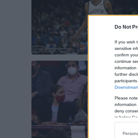
Do Not Pr
If you wish 
sensitive in
confirm you
continue se
information 
further disc
participants
Downstream 
Please note
information 
deny consent
in below Go
Persona