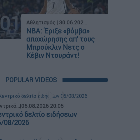
01
Αθλητισμός
|
30.06.2022 22:44
NBA: Έριξε «βόμβα»
αποχώρησης απ' τους
Μπρούκλιν Νετς ο
Κέβιν Ντουράντ!
POPULAR VIDEOS
ντρικό...
|
06.08.2026 20:05
εντρικό δελτίο ειδήσεων
6/08/2026