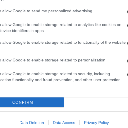
Ολυμπιακοί Αγώνες 2021: Με
to allow Google to send me personalized advertising.
φοβερό Ντουράντ οι ΗΠΑ
απέκλεισαν την Ισπανία
o allow Google to enable storage related to analytics like cookies on
evice identifiers in apps.
Οι ΗΠΑ είχαν σε μεγάλη μέρα τον
Ντουράντ και προκρίθηκαν στην
o allow Google to enable storage related to functionality of the website
τετράδα, όπως και η Σλοβενία που
ξεπέρασε το εμπόδιο της Γερμανίας
o allow Google to enable storage related to personalization.
Αθλητισμός
|
11.03.2021 00:34
Πουλάει η φανέλα του
o allow Google to enable storage related to security, including
Αντετοκούνμπο και στην Ευρώπη
cation functionality and fraud prevention, and other user protection.
Ο Γιάννης Αντετοκούνμπο βρίσκεται
μεταξύ των δημοφιλέστερων
CONFIRM
παικτών του NBA στην Ευρώπη όπως
δείχνουν οι πωλήσεις
Data Deletion
Data Access
Privacy Policy
Αθλητισμός
|
14.01.2021 18:44