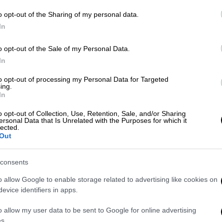
Αποδοκιμάστηκε έντονα ο Κέβιν
o opt-out of the Sharing of my personal data.
Ντουράντ, σε αντίθεση με την
In
οσκαρική Έμα Στόουν που φορούσε
μάσκα Ολυμπιακού!
ΑΠ
o opt-out of the Sale of my Personal Data.
Δ
In
δ
Αθλητισμός
|
29.04.2022 23:49
to opt-out of processing my Personal Data for Targeted
Θ
Euroleague: Ο Ολυμπιακός λύγισε
ing.
In
απ' τη Μονακό του Μάικ Τζέιμς σε
τρομερό ματς και η πρόκριση στο
o opt-out of Collection, Use, Retention, Sale, and/or Sharing
ersonal Data that Is Unrelated with the Purposes for which it
Βελιγράδι θα κριθεί στο ΣΕΦ
lected.
Out
Η Μονακό πλήγωσε τον Ολυμπιακό με
78-77 και το εισιτήριο για το Final 4
consents
της Euroleague θα κριθεί σε πέμπτο
ματς στο ΣΕΦ την ερχόμενη Τετάρτη
o allow Google to enable storage related to advertising like cookies on
(4/5, 21.00).
evice identifiers in apps.
o allow my user data to be sent to Google for online advertising
Αθλητισμός
|
03.08.2021 17:58
s.