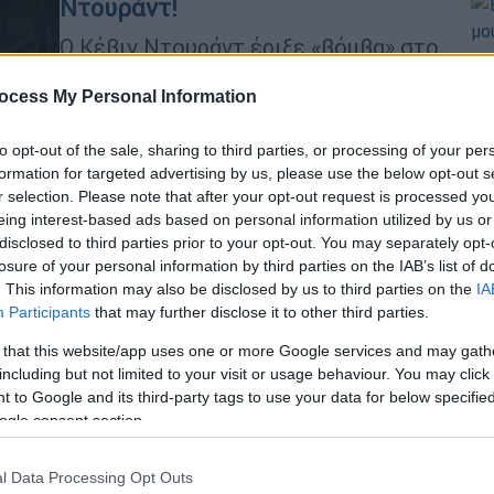
Ντουράντ!
Ο Κέβιν Ντουράντ έριξε «βόμβα» στο
ΑΠ
NBA! Λίγο προτού αρχίσει η free
Έ
agency ο σούπερ σταρ των
ocess My Personal Information
π
Μπρούκλιν Νετς ζήτησε να φύγει απ'
την ομάδα της Νέας Υόρκης
έ
to opt-out of the sale, sharing to third parties, or processing of your per
formation for targeted advertising by us, please use the below opt-out s
r selection. Please note that after your opt-out request is processed y
eing interest-based ads based on personal information utilized by us or
Αθλητισμός
|
04.05.2022 23:00
disclosed to third parties prior to your opt-out. You may separately opt-
Άρωμα ΝΒΑ και... Χόλιγουντ στο
losure of your personal information by third parties on the IAB’s list of
Ώρ
ΣΕΦ: Με Ντουράντ, Λάνθιμο και
. This information may also be disclosed by us to third parties on the
IA
Θ
Έμα Στόουν στις εξέδρες το
Participants
that may further disclose it to other third parties.
κ
Ολυμπιακός - Μονακό!
 that this website/app uses one or more Google services and may gath
including but not limited to your visit or usage behaviour. You may click 
Υψηλές παρουσίες με άρωμα NBA
 to Google and its third-party tags to use your data for below specifi
αλλά και... Χόλιγουντ υπήρξαν στις
ogle consent section.
εξέδρες του ΣΕΦ για το σπουδαίο
Ώρ
ματς της Euroleague μεταξύ του
Ώ
l Data Processing Opt Outs
Ολυμπιακού και της Μονακό.