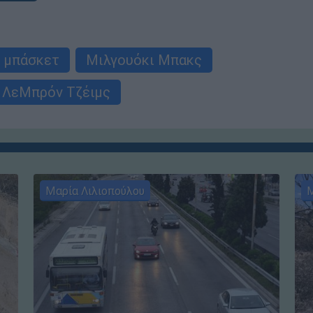
μπάσκετ
Μιλγουόκι Μπακς
ΛεΜπρόν Τζέιμς
Μαρία Λιλιοπούλου
Μ