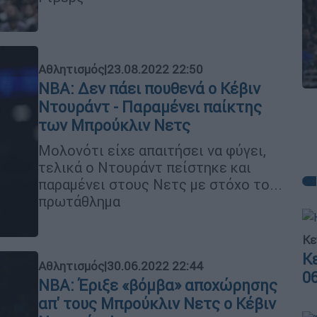
Αθλητισμός
|
23.08.2022 22:50
NBA: Δεν πάει πουθενά ο Κέβιν
Ντουράντ - Παραμένει παίκτης
των Μπρούκλιν Νετς
Μολονότι είχε απαιτήσει να φύγει,
τελικά ο Ντουράντ πείστηκε και
παραμένει στους Νετς με στόχο το...
πρωτάθλημα
Κε
Κ
Αθλητισμός
|
30.06.2022 22:44
0
NBA: Έριξε «βόμβα» αποχώρησης
απ' τους Μπρούκλιν Νετς ο Κέβιν