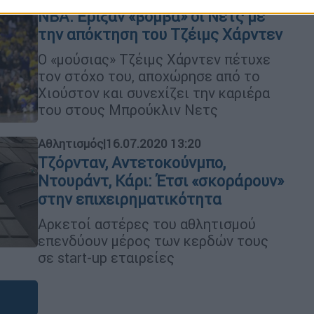
NBA: Εριξαν «βόμβα» οι Νετς με
την απόκτηση του Τζέιμς Χάρντεν
Ο «μούσιας» Τζέιμς Χάρντεν πέτυχε
τον στόχο του, αποχώρησε από το
Χιούστον και συνεχίζει την καριέρα
του στους Μπρούκλιν Νετς
Αθλητισμός
|
16.07.2020 13:20
Τζόρνταν, Αντετοκούνμπο,
Ντουράντ, Κάρι: Έτσι «σκοράρουν»
στην επιχειρηματικότητα
Αρκετοί αστέρες του αθλητισμού
επενδύουν μέρος των κερδών τους
σε start-up εταιρείες