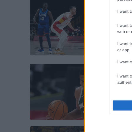
I want 
I want t
web or d
I want t
or app.
I want t
I want t
authenti