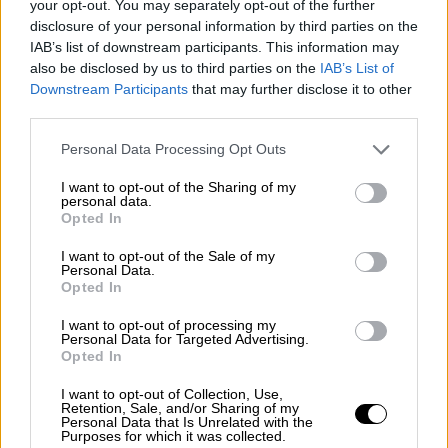
«Πολιτών»
your opt-out. You may separately opt-out of the further
disclosure of your personal information by third parties on the
IAB’s list of downstream participants. This information may
also be disclosed by us to third parties on the
IAB’s List of
Downstream Participants
that may further disclose it to other
third parties.
Please note that this website/app uses one or more Google
Personal Data Processing Opt Outs
services and may gather and store information including but
not limited to your visit or usage behaviour. You may click to
I want to opt-out of the Sharing of my
personal data.
grant or deny consent to Google and its third-party tags to
Opted In
use your data for below specified purposes in below Google
consent section.
I want to opt-out of the Sale of my
Personal Data.
Opted In
I want to opt-out of processing my
Personal Data for Targeted Advertising.
Opted In
Τηλεόραση
|
10.05.2026 15:30
I want to opt-out of Collection, Use,
J2US: Ξέφρενο πάρτι, λαμπεροί
Retention, Sale, and/or Sharing of my
καλεσμένοι και αγωνία στα ύψη για την
Personal Data that Is Unrelated with the
Purposes for which it was collected.