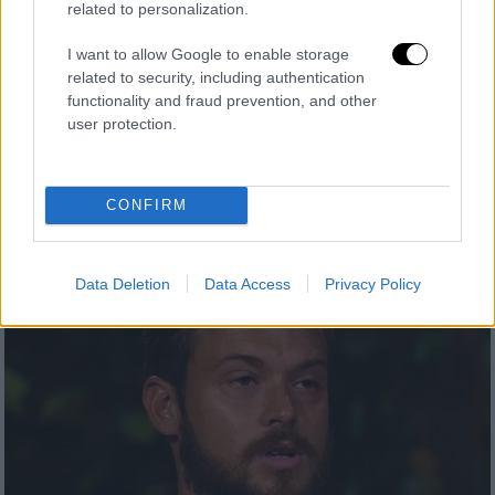
Ελλάδα
|
08.05.2026 19:43
related to personalization.
Στην αντεπίθεση η Fraport μετά την
I want to allow Google to enable storage
αποχώρηση της Ryanair από τη
related to security, including authentication
Θεσσαλονίκη - Τι ισχύει με τις χρεώσεις
functionality and fraud prevention, and other
user protection.
«Προσχηματικές οι αιτιάσεις για τις
χρεώσεις« λέει η Fraport και χαρακτηρίζει
την απόφαση της Ryanair καθαρά εμπορική
CONFIRM
Data Deletion
Data Access
Privacy Policy