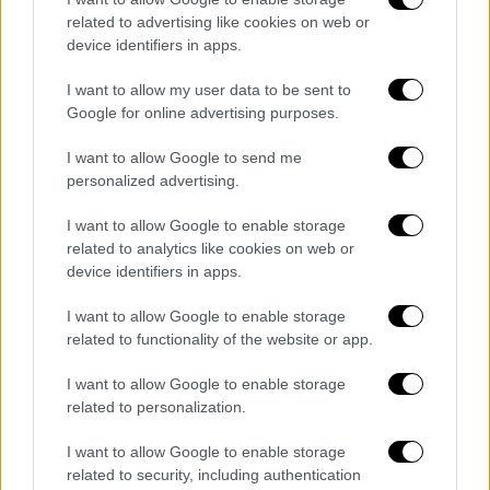
Ελλάδα
|
08.05.2026 19:43
related to advertising like cookies on web or
Στην αντεπίθεση η Fraport μετά την
device identifiers in apps.
αποχώρηση της Ryanair από τη
I want to allow my user data to be sent to
Θεσσαλονίκη - Τι ισχύει με τις χρεώσεις
Google for online advertising purposes.
«Προσχηματικές οι αιτιάσεις για τις
χρεώσεις« λέει η Fraport και χαρακτηρίζει
I want to allow Google to send me
personalized advertising.
την απόφαση της Ryanair καθαρά εμπορική
I want to allow Google to enable storage
related to analytics like cookies on web or
device identifiers in apps.
I want to allow Google to enable storage
related to functionality of the website or app.
I want to allow Google to enable storage
related to personalization.
I want to allow Google to enable storage
related to security, including authentication