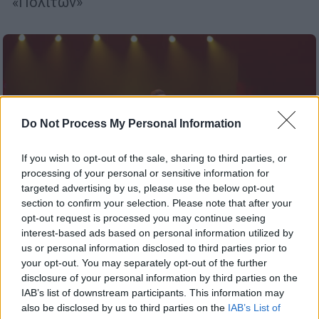
«Πολιτών»
Do Not Process My Personal Information
If you wish to opt-out of the sale, sharing to third parties, or
processing of your personal or sensitive information for
targeted advertising by us, please use the below opt-out
section to confirm your selection. Please note that after your
opt-out request is processed you may continue seeing
interest-based ads based on personal information utilized by
us or personal information disclosed to third parties prior to
Τηλεόραση
|
10.05.2026 15:30
your opt-out. You may separately opt-out of the further
disclosure of your personal information by third parties on the
J2US: Ξέφρενο πάρτι, λαμπεροί
IAB’s list of downstream participants. This information may
καλεσμένοι και αγωνία στα ύψη για την
also be disclosed by us to third parties on the
IAB’s List of