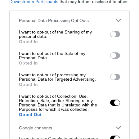
τελευταία αποχώρηση πριν από τον
Downstream Participants
that may further disclose it to other
ημιτελικό
third parties.
Και αυτό το Σαββατόβραδο τα ζήσαμε όλα
Please note that this website/app uses one or more Google
Personal Data Processing Opt Outs
services and may gather and store information including but
στο κόκκινο
not limited to your visit or usage behaviour. You may click to
I want to opt-out of the Sharing of my
personal data.
grant or deny consent to Google and its third-party tags to
Opted In
use your data for below specified purposes in below Google
consent section.
I want to opt-out of the Sale of my
Personal Data.
Opted In
I want to opt-out of processing my
Personal Data for Targeted Advertising.
Opted In
I want to opt-out of Collection, Use,
Retention, Sale, and/or Sharing of my
Personal Data that Is Unrelated with the
Purposes for which it was collected.
Opted Out
Google consents
I want to allow Google to enable storage