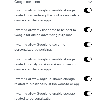
Google consents
Απόψεις
|
19.03.2024 07:41
Πόσο καλά γνωρίζει η κυβέρνηση
I want to allow Google to enable storage
Μητσοτάκη τον Απόδημο Ελληνισμό;
related to advertising like cookies on web or
device identifiers in apps.
Η κυβέρνηση δεν φαίνεται να κατανοεί πως
ο απόδημος και ο ομογενειακός Ελληνισμό
I want to allow my user data to be sent to
βρίσκεται πλέον αλλού...
Google for online advertising purposes.
I want to allow Google to send me
personalized advertising.
I want to allow Google to enable storage
related to analytics like cookies on web or
device identifiers in apps.
I want to allow Google to enable storage
related to functionality of the website or app.
I want to allow Google to enable storage
related to personalization.