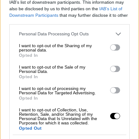
τους γονείς του
IAB’s list of downstream participants. This information may
also be disclosed by us to third parties on the
IAB’s List of
Η γυναίκα βγήκε στην αυλή του σπιτιού και
Downstream Participants
that may further disclose it to other
κάλεσε την αστυνομία, λέγοντας ότι ο γιος
third parties.
της σκότωσε τον άνδρα της
Please note that this website/app uses one or more Google
Personal Data Processing Opt Outs
services and may gather and store information including but
not limited to your visit or usage behaviour. You may click to
I want to opt-out of the Sharing of my
personal data.
grant or deny consent to Google and its third-party tags to
Opted In
use your data for below specified purposes in below Google
consent section.
I want to opt-out of the Sale of my
Personal Data.
Opted In
I want to opt-out of processing my
Personal Data for Targeted Advertising.
Opted In
I want to opt-out of Collection, Use,
Retention, Sale, and/or Sharing of my
Personal Data that Is Unrelated with the
Purposes for which it was collected.
Opted Out