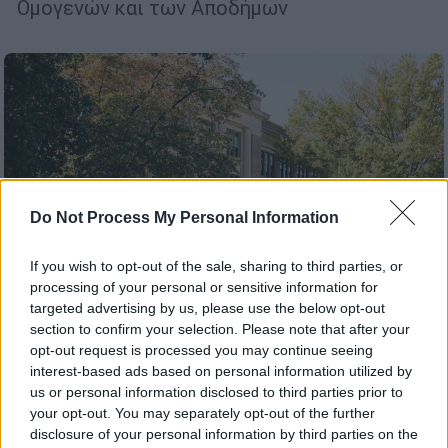
Ομογενών και των Αποδήμων
Do Not Process My Personal Information
If you wish to opt-out of the sale, sharing to third parties, or
processing of your personal or sensitive information for
targeted advertising by us, please use the below opt-out
section to confirm your selection. Please note that after your
opt-out request is processed you may continue seeing
interest-based ads based on personal information utilized by
Κόσμος
|
17.06.2024 21:35
us or personal information disclosed to third parties prior to
Σοκαριστικό έγκλημα στις ΗΠΑ:
your opt-out. You may separately opt-out of the further
19χρονος ελληνοαμερικανός σκότωσε
disclosure of your personal information by third parties on the