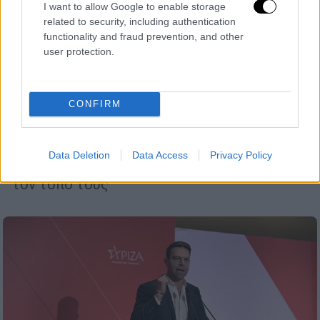
I want to allow Google to enable storage
related to security, including authentication
functionality and fraud prevention, and other
Κόσμος
|
07.03.2024 22:02
user protection.
Ο άνθρωπος μπορεί να συνηθίσει πολλά,
όχι όμως τον πόλεμο: Συγκλονίζουν
ομογενείς που βίωσαν την επίθεση στην
CONFIRM
Οδησσό
«Δεν θέλουμε να πεθάνουμε», λένε οι
Data Deletion
Data Access
Privacy Policy
Έλληνες ομογενείς που δεν εγκαταλείπουν
τον τόπο τους