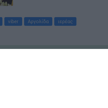
viber
Αργολίδα
ιερέας
Μαρία Λιλιοπούλου
Μ