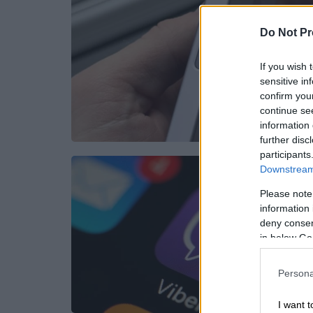
Do Not Pr
If you wish 
sensitive in
confirm you
continue se
information 
further disc
participants
Downstream 
Please note
information 
deny consent
in below Go
Persona
I want t