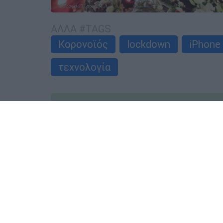
ΑΛΛΑ #TAGS
Κορονοϊός
lockdown
iPhone
τεχνολογία
ΑΥΤΟ ΤΟ ΔΙΑΒΑΣΕΣ;
Κώστας Ασημακόπουλος