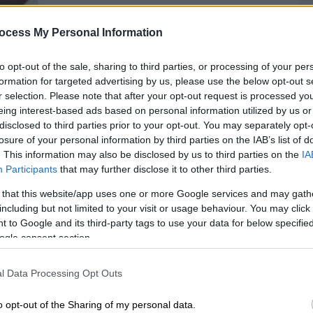
iPhone: Οι κρυφές λειτουργίες του
Camera Control
ocess My Personal Information
Τι μπορείτε να κάνετε με ένα μικρό
to opt-out of the sale, sharing to third parties, or processing of your per
κουμπί που η Apple πρωτοδοκίμασε
formation for targeted advertising by us, please use the below opt-out s
στο iPhone 16
r selection. Please note that after your opt-out request is processed y
eing interest-based ads based on personal information utilized by us or
disclosed to third parties prior to your opt-out. You may separately opt-
losure of your personal information by third parties on the IAB’s list of
. This information may also be disclosed by us to third parties on the
IA
Τεχνολογία
|
27.07.2021 21:52
Participants
that may further disclose it to other third parties.
Viber: Οι νέες λειτουργίες που
 that this website/app uses one or more Google services and may gath
παρουσίασε η δημοφιλής
including but not limited to your visit or usage behaviour. You may click 
εφαρμογή
 to Google and its third-party tags to use your data for below specifi
ogle consent section.
Για να μη χάνεται κάποια σημαντική
πληροφορία μέσα στη συνομιλία, οι
Κε
χρήστες πλέον μπορούν να
l Data Processing Opt Outs
Κ
καρφιτσώνουν ένα επιλεγμένο μήνυμα
0
o opt-out of the Sharing of my personal data.
στην κορυφή μιας επιχειρηματικής