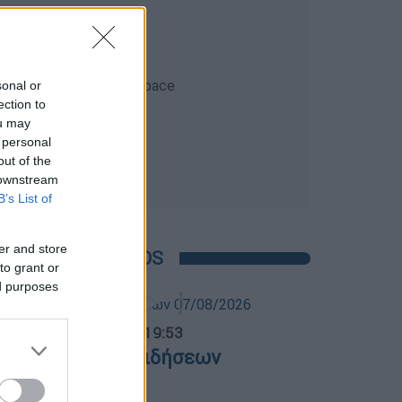
sonal or
ection to
ou may
 personal
out of the
 downstream
B’s List of
er and store
POPULAR VIDEOS
to grant or
ed purposes
ντρικό...
|
07.08.2026 19:53
εντρικό δελτίο ειδήσεων
7/08/2026