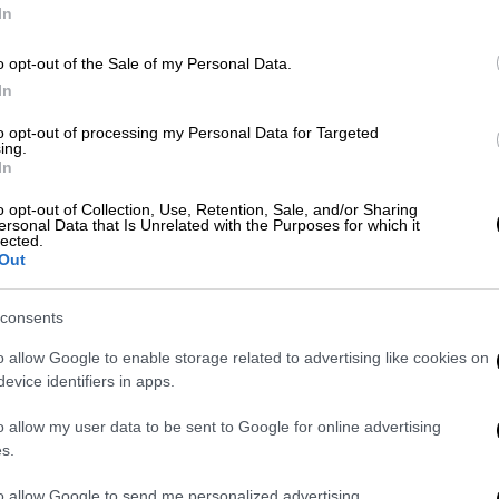
In
συνομιλίας
o opt-out of the Sale of my Personal Data.
Ελλάδα
|
20.04.2021 00:00
Κε
In
Εξαδάκτυλος: Απόγευμα η Θεία
Κ
Λειτουργία σε εκκλησίες και η
0
to opt-out of processing my Personal Data for Targeted
ing.
Ανάσταση
In
Εορτασμός της Ανάστασης λίγες
o opt-out of Collection, Use, Retention, Sale, and/or Sharing
ώρες νωρίτερα από τα μεσάνυχτα και
ersonal Data that Is Unrelated with the Purposes for which it
Με
lected.
προσκύνημα της Σταύρωσης και του
Out
Μ
Επιταφίου στα προαύλια των ναών
0
προτείνει ο πρόεδρος του
consents
Πανελληνίου Ιατρικού Συλλόγου,
Θανάσης Εξαδάκτυλος
o allow Google to enable storage related to advertising like cookies on
evice identifiers in apps.
Ελλάδα
|
11.11.2020 17:49
Ώρ
o allow my user data to be sent to Google for online advertising
Κορονοϊός - Lockdown: Ιερέας
Ώ
s.
προσφέρει διαδικτυακά Θείες
Λειτουργίες
to allow Google to send me personalized advertising.