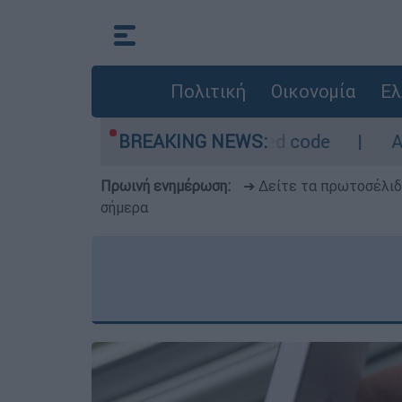
Πολιτική
Οικονομία
Ελ
μετρο - Οι περιοχές σε red code
BREAKING NEWS:
Αμερικαν
Πρωινή ενημέρωση:
➔ Δείτε τα πρωτοσέλι
σήμερα