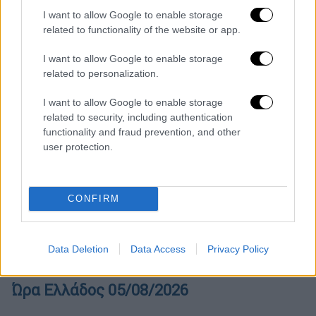
I want to allow Google to enable storage
related to functionality of the website or app.
I want to allow Google to enable storage
related to personalization.
01
I want to allow Google to enable storage
Εκκλησία
|
26.03.2020 19:30
related to security, including authentication
Live streaming: Ακολουθίες και
functionality and fraud prevention, and other
λειτουργίες της Εκκλησίας από
user protection.
το ethnos.gr
CONFIRM
POPULAR VIDEOS
Data Deletion
Data Access
Privacy Policy
Ώρα Ελλάδος...
|
05.08.2026 13:36
Ώρα Ελλάδος 05/08/2026