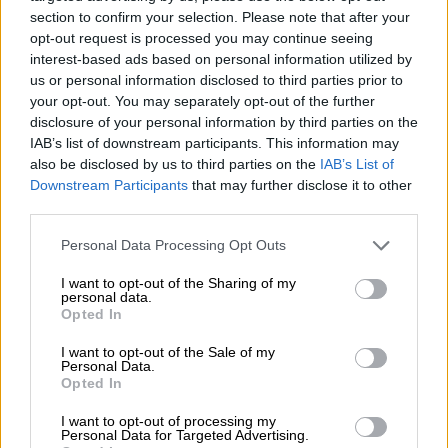
section to confirm your selection. Please note that after your
opt-out request is processed you may continue seeing
interest-based ads based on personal information utilized by
Εκκλησία
|
26.03.2020 19:30
us or personal information disclosed to third parties prior to
your opt-out. You may separately opt-out of the further
Live streaming: Ακολουθίες και
disclosure of your personal information by third parties on the
λειτουργίες της Εκκλησίας από το
IAB’s list of downstream participants. This information may
ethnos.gr
also be disclosed by us to third parties on the
IAB’s List of
Downstream Participants
that may further disclose it to other
Παρακολουθήστε live τις λειτουργίες και
third parties.
τις ακολουθίες
Please note that this website/app uses one or more Google
Personal Data Processing Opt Outs
ΑΛΛΑ #TAGS
services and may gather and store information including but
not limited to your visit or usage behaviour. You may click to
I want to opt-out of the Sharing of my
Κορονοϊός
lockdown
iPhone
personal data.
grant or deny consent to Google and its third-party tags to
Opted In
use your data for below specified purposes in below Google
viber
Αργολίδα
ιερέας
consent section.
I want to opt-out of the Sale of my
Personal Data.
τεχνολογία
Opted In
I want to opt-out of processing my
Personal Data for Targeted Advertising.