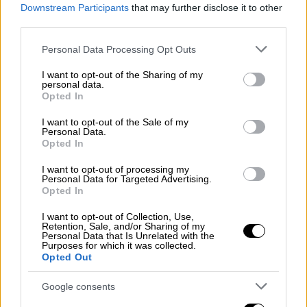
Downstream Participants
that may further disclose it to other
third parties.
Εκκλησία
|
26.03.2020 19:30
Please note that this website/app uses one or more Google
Personal Data Processing Opt Outs
Live streaming: Ακολουθίες και
services and may gather and store information including but
λειτουργίες της Εκκλησίας από το
not limited to your visit or usage behaviour. You may click to
I want to opt-out of the Sharing of my
personal data.
grant or deny consent to Google and its third-party tags to
ethnos.gr
Opted In
use your data for below specified purposes in below Google
Παρακολουθήστε live τις λειτουργίες και
consent section.
I want to opt-out of the Sale of my
τις ακολουθίες
Personal Data.
Opted In
ΑΛΛΑ #TAGS
I want to opt-out of processing my
Personal Data for Targeted Advertising.
Κορονοϊός
lockdown
iPhone
Opted In
viber
Αργολίδα
ιερέας
I want to opt-out of Collection, Use,
Retention, Sale, and/or Sharing of my
Personal Data that Is Unrelated with the
τεχνολογία
Purposes for which it was collected.
Opted Out
Google consents