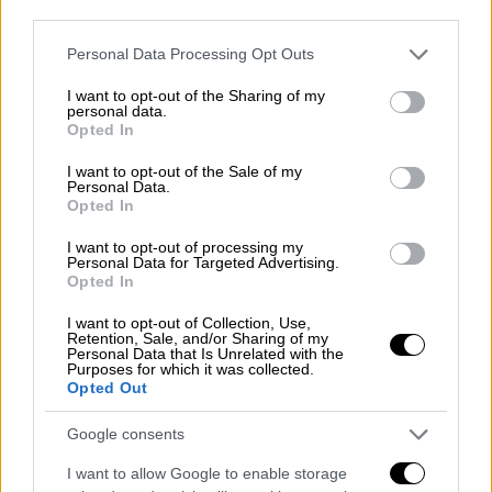
third parties.
Please note that this website/app uses one or more Google
Personal Data Processing Opt Outs
services and may gather and store information including but
not limited to your visit or usage behaviour. You may click to
I want to opt-out of the Sharing of my
Τηλεόραση
|
26.10.2019 10:30
personal data.
grant or deny consent to Google and its third-party tags to
Opted In
Μην αρχίζεις τη μουρμούρα: Έρχονται
use your data for below specified purposes in below Google
δύο γκεστ εμφανίσεις - έκπληξη
consent section.
I want to opt-out of the Sale of my
Personal Data.
Δύο εντυπωσιακά γκεστ στην επιτυχημένη
Opted In
σειρά του Alpha «Μην αρχίζεις τη
I want to opt-out of processing my
μουρμούρα»
Personal Data for Targeted Advertising.
Opted In
ΑΛΛΑ #TAGS
I want to opt-out of Collection, Use,
Γιώργος Κιμούλης
ηθοποιός
Retention, Sale, and/or Sharing of my
Personal Data that Is Unrelated with the
Purposes for which it was collected.
ΑΝΤ1
Αντίνοος Αλμπάνης
Opted Out
Google consents
ΣΥΡΙΖΑ
φιλία
I want to allow Google to enable storage
Μην αρχίζεις τη Μουρμούρα