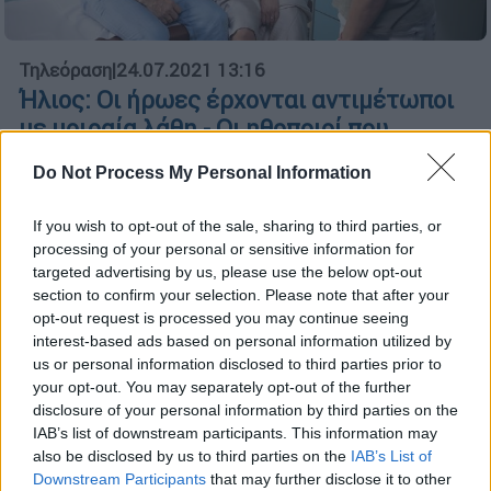
Τηλεόραση
|
24.07.2021 13:16
Ήλιος: Οι ήρωες έρχονται αντιμέτωποι
με μοιραία λάθη - Οι ηθοποιοί που
εισβάλουν στον β' κύκλο
Do Not Process My Personal Information
H συνέχεια της καθημερινής δραματικής
σειράς «Ήλιος» έρχεται και θα είναι ακόμα
If you wish to opt-out of the sale, sharing to third parties, or
πιο καθηλωτική
processing of your personal or sensitive information for
targeted advertising by us, please use the below opt-out
section to confirm your selection. Please note that after your
opt-out request is processed you may continue seeing
interest-based ads based on personal information utilized by
us or personal information disclosed to third parties prior to
your opt-out. You may separately opt-out of the further
disclosure of your personal information by third parties on the
IAB’s list of downstream participants. This information may
also be disclosed by us to third parties on the
IAB’s List of
Downstream Participants
that may further disclose it to other