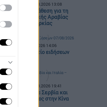
ΟΣΠΑΣΜΑΤΑ...
|
08.08.2026 13:08
ολιτική αντιπαράθεση για τη
υμφωνία Σαουδικής Αραβίας
Πακιστάν και Τουρκίας
σημεριανό...
|
07.08.2026 14:06
εσημεριανό δελτίο ειδήσεων
7/08/2026
ΟΣΠΑΣΜΑΤΑ...
|
07.08.2026 19:41
όλαση φωτιάς σε Σερβία και
ταλία – Πλημμύρες στην Κίνα