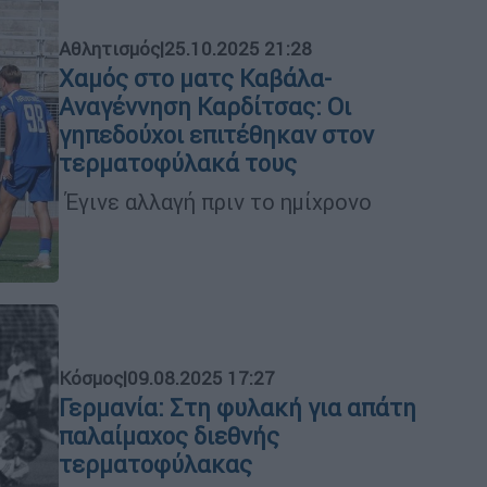
Αθλητισμός
|
25.10.2025 21:28
Χαμός στο ματς Καβάλα-
Αναγέννηση Καρδίτσας: Οι
γηπεδούχοι επιτέθηκαν στον
τερματοφύλακά τους
Έγινε αλλαγή πριν το ημίχρονο
Κόσμος
|
09.08.2025 17:27
Γερμανία: Στη φυλακή για απάτη
παλαίμαχος διεθνής
τερματοφύλακας