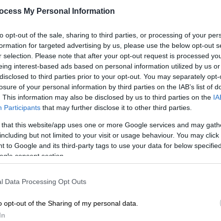
μπέρδεψε με άλλον
ocess My Personal Information
Ο Ούγκο Μόσαγκεν, που αγωνιζόταν
ως τερματοφύλακας σε τοπική ομάδα
to opt-out of the sale, sharing to third parties, or processing of your per
του Έρεμπρο, έχασε τη ζωή του την
formation for targeted advertising by us, please use the below opt-out s
ώρα που έκανε τη βόλτα του
r selection. Please note that after your opt-out request is processed y
eing interest-based ads based on personal information utilized by us or
Με
disclosed to third parties prior to your opt-out. You may separately opt-
Μ
losure of your personal information by third parties on the IAB’s list of
. This information may also be disclosed by us to third parties on the
IA
0
Αθλητισμός
|
11.03.2026 12:20
Participants
that may further disclose it to other third parties.
Τότεναμ: Αυτό δεν είναι ομάδα,
 that this website/app uses one or more Google services and may gath
είναι… κοινωνικό πείραμα
including but not limited to your visit or usage behaviour. You may click 
Από την απομάκρυνση του Άνζε
Κε
 to Google and its third-party tags to use your data for below specifi
Ποστέκογλου μετά την κατάκτηση
ogle consent section.
Κ
του Europa League, μέχρι την αλλαγή
0
στο 15΄του τερματοφύλακα που
l Data Processing Opt Outs
θύμισε… Κάριους
o opt-out of the Sharing of my personal data.
In