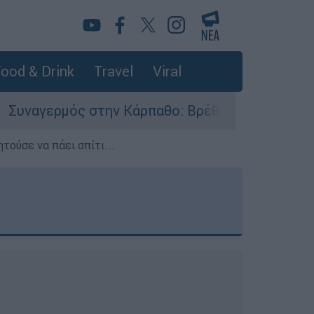
ood & Drink
Travel
Viral
ην Κάρπαθο: Βρέθηκαν παλιά πυρομαχικά στο Αρ
τούσε να πάει σπίτι...