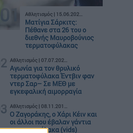
01
Αθλητισμός
|
15.06.2024 13:23
Ματίγια Σάρκιτς:
Πέθανε στα 26 του ο
διεθνής Μαυροβούνιος
τερματοφύλακας
02
Αθλητισμός
|
07.07.2023 19:23
Αγωνία για τον θρυλικό
τερματοφύλακα Έντβιν φαν
ντερ Σαρ– Σε ΜΕΘ με
εγκεφαλική αιμορραγία
03
Αθλητισμός
|
08.11.2019 01:02
Ο Ζαγοράκης, ο Χάρι Κέιν και
οι άλλοι που έβαλαν γάντια
τερματοφύλακα (vids)