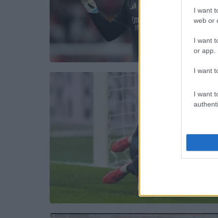
I want t
web or d
I want t
or app.
I want t
I want t
authenti