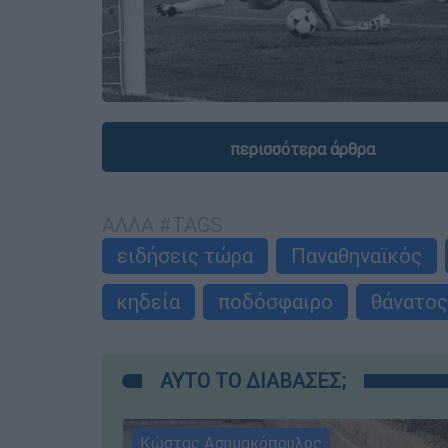
περισσότερα άρθρα
ΑΛΛΑ #TAGS
ειδήσεις τώρα
Παναθηναϊκός
κηδεία
ποδόσφαιρο
θάνατος
ΑΥΤΟ ΤΟ ΔΙΑΒΑΣΕΣ;
Κώστας Ασημακόπουλος