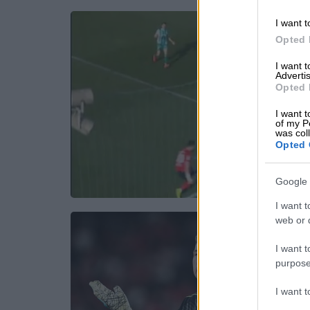
I want t
Opted 
I want 
Advertis
Opted 
I want t
of my P
was col
Opted 
Google 
I want t
web or d
I want t
purpose
I want 