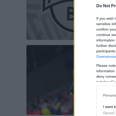
Do Not Pr
If you wish 
sensitive in
confirm you
continue se
information 
further disc
participants
Downstream 
Please note
information 
deny consent
in below Go
Persona
I want t
Opted 