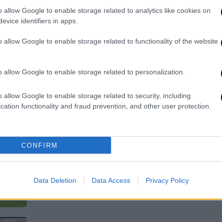
άλλες απίθανες ιστορίες
o allow Google to enable storage related to analytics like cookies on
Ο Ουκρανός γκολκίπερ που πέτυχε
evice identifiers in apps.
ένα απίθανο γκολ και πέρασε στην
o allow Google to enable storage related to functionality of the website
αιωνιότητα
o allow Google to enable storage related to personalization.
Αθλητισμός
|
28.10.2025 13:42
o allow Google to enable storage related to security, including
cation functionality and fraud prevention, and other user protection.
Σοκ στην Ιταλία: Ο Τζόσεπ
Μαρτίνεθ της Ίντερ παρέσυρε και
σκότωσε 81χρονο
CONFIRM
Το τραγικό δυστύχημα σημειώθηκε
κοντά στο προπονητικό κέντρο της
Ίντερ
Data Deletion
Data Access
Privacy Policy