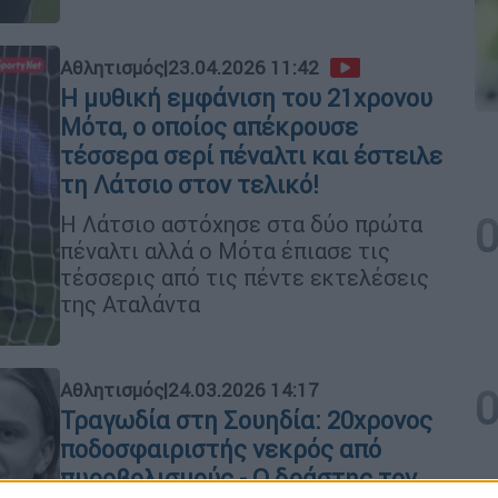
Αθλητισμός
|
23.04.2026 11:42
Η μυθική εμφάνιση του 21χρονου
Μότα, ο οποίος απέκρουσε
τέσσερα σερί πέναλτι και έστειλε
τη Λάτσιο στον τελικό!
Η Λάτσιο αστόχησε στα δύο πρώτα
πέναλτι αλλά ο Μότα έπιασε τις
τέσσερις από τις πέντε εκτελέσεις
της Αταλάντα
Αθλητισμός
|
24.03.2026 14:17
Τραγωδία στη Σουηδία: 20χρονος
ποδοσφαιριστής νεκρός από
πυροβολισμούς - Ο δράστης τον