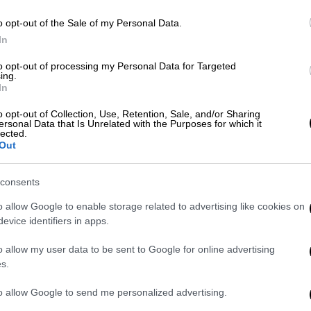
ΑΠ
o opt-out of the Sale of my Personal Data.
Π
Viral
|
09.03.2026 12:10
In
σ
Το είδαμε κι αυτό:
,
to opt-out of processing my Personal Data for Targeted
Τερματοφύλακας στην Τσεχία
ing.
In
έδιωξε κι έστειλε τη μπάλα σε
μπαλκόνι
o opt-out of Collection, Use, Retention, Sale, and/or Sharing
ersonal Data that Is Unrelated with the Purposes for which it
Με
lected.
Αν δεν ήταν κλειστή η τζαμαρία, θα
Out
Μ
έφτανε κουζίνα η μπάλα
0
consents
o allow Google to enable storage related to advertising like cookies on
evice identifiers in apps.
Αθλητισμός
|
01.02.2026 08:15
Όταν σκοράρουν οι
ΑΠ
o allow my user data to be sent to Google for online advertising
τερματοφύλακες, κάτι αλλάζει
s.
Κ
στο ποδοσφαιρικό σύμπαν - Ο
Ι
to allow Google to send me personalized advertising.
«γίγαντας» Ανατόλι Τρούμπιν και