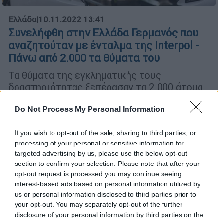
Ελλάδα
|
10.11.2022 13:41
Συνελήφθη στην Ελλάδα Γερμανός που
αναζητούταν με ένταλμα της Interpol -
Πάνω από 2.000 τα θύματα του
Τα θύματα της εγκληματικής τους
δραστηριότητας ξεπέρασαν τα 2.000 άτομα
σε Ευρώπη και Ασία, με το παράνομο
οικονομικό όφελος να ανέρχεται στα 28
Do Not Process My Personal Information
εκατομμύρια ευρώ
If you wish to opt-out of the sale, sharing to third parties, or
processing of your personal or sensitive information for
targeted advertising by us, please use the below opt-out
section to confirm your selection. Please note that after your
opt-out request is processed you may continue seeing
interest-based ads based on personal information utilized by
us or personal information disclosed to third parties prior to
your opt-out. You may separately opt-out of the further
disclosure of your personal information by third parties on the