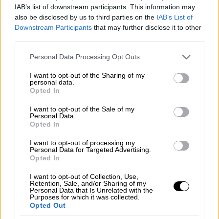
IAB’s list of downstream participants. This information may
also be disclosed by us to third parties on the
IAB’s List of
Downstream Participants
that may further disclose it to other
third parties.
Please note that this website/app uses one or more Google
Personal Data Processing Opt Outs
services and may gather and store information including but
not limited to your visit or usage behaviour. You may click to
I want to opt-out of the Sharing of my
personal data.
grant or deny consent to Google and its third-party tags to
Opted In
use your data for below specified purposes in below Google
Viral
|
09.07.2021 13:54
consent section.
I want to opt-out of the Sale of my
Cono de Arita: Η φυσική μυστηριώδης
Personal Data.
πυραμίδα της Αργεντινής που
Opted In
καθηλώνει - Μοναδικές εικόνες
I want to opt-out of processing my
Personal Data for Targeted Advertising.
Εξαιτίας του εξαιρετικού σχήματος της, για
Opted In
χρόνια, πολλοί άνθρωποι πίστευαν πως η
πυραμίδα είχε κατασκευαστεί από τον
I want to opt-out of Collection, Use,
Retention, Sale, and/or Sharing of my
άνθρωπο
Personal Data that Is Unrelated with the
Purposes for which it was collected.
Opted Out
ΑΛΛΑ #TAGS