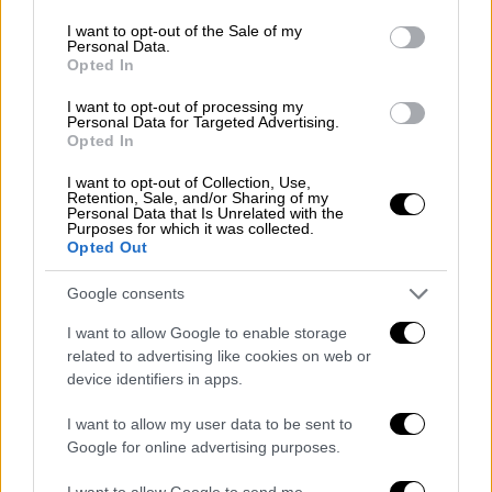
use your data for below specified purposes in below Google
H ηθοποιός εξέφρασε την άποψή της
consent section.
I want to opt-out of the Sale of my
αναφορικά με το νομοσχέδιο για την
Personal Data.
τεκνοθεσία από ομόφυλα ζευγάρια
Opted In
I want to opt-out of processing my
Personal Data for Targeted Advertising.
Opted In
I want to opt-out of Collection, Use,
Retention, Sale, and/or Sharing of my
Personal Data that Is Unrelated with the
Purposes for which it was collected.
Opted Out
Google consents
I want to allow Google to enable storage
related to advertising like cookies on web or
device identifiers in apps.
I want to allow my user data to be sent to
Google for online advertising purposes.
Lifestyle
|
16.01.2024 15:35
I want to allow Google to send me