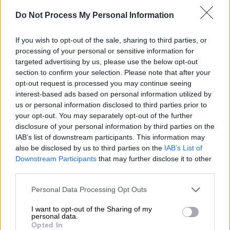
Do Not Process My Personal Information
If you wish to opt-out of the sale, sharing to third parties, or
processing of your personal or sensitive information for
targeted advertising by us, please use the below opt-out
section to confirm your selection. Please note that after your
opt-out request is processed you may continue seeing
interest-based ads based on personal information utilized by
us or personal information disclosed to third parties prior to
your opt-out. You may separately opt-out of the further
disclosure of your personal information by third parties on the
IAB’s list of downstream participants. This information may
also be disclosed by us to third parties on the
IAB’s List of
Downstream Participants
that may further disclose it to other
Lifestyle
|
17.01.2024 13:00
third parties.
Κλέλια Ρένεση: «Το μόνο παρά φύσιν
έργο που ζούμε, είναι η εξαθλίωση του
Please note that this website/app uses one or more Google
Personal Data Processing Opt Outs
services and may gather and store information including but
γένους μας» - Τι είπε για την παρένθετη
not limited to your visit or usage behaviour. You may click to
I want to opt-out of the Sharing of my
μητρότητα
personal data.
grant or deny consent to Google and its third-party tags to
Opted In