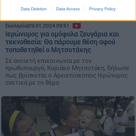
Data Deletion
Data Access
Privacy Policy
Εκκλησία
|
09.01.2024 09:51
Ιερώνυμος για ομόφυλα ζευγάρια και
τεκνοθεσία: Θα πάρουμε θέση αφού
τοποθετηθεί ο Μητσοτάκης
Σε ανοικτή επικοινωνία με τον
πρωθυπουργό, Κυριάκο Μητσοτάκη, δήλωσε
πως βρίσκεται ο Αρχιεπίσκοπος Ιερώνυμος
σχετικά με το θέμα