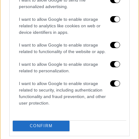
Σεργουλόπουλος: «Το μόνο που δεν
personalized advertising.
μπορώ να εξηγήσω στον γιο μου είναι
γιατί δεν είμαστε ίσοι»
I want to allow Google to enable storage
related to analytics like cookies on web or
Ο Φώτης Σεργουλόπουλος απάντησε σε μια
device identifiers in apps.
σειρά ερωτημάτων που έχουν δημιουργηθεί
σε σχέση με το πολυσυζητημένο νομοσχέδιο
I want to allow Google to enable storage
για τον γάμο των ομόφυλων ζευγαριών
related to functionality of the website or app.
I want to allow Google to enable storage
related to personalization.
I want to allow Google to enable storage
related to security, including authentication
functionality and fraud prevention, and other
user protection.
CONFIRM