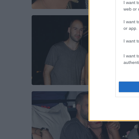
I want t
web or d
I want t
or app.
I want t
I want t
authenti