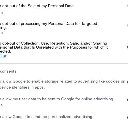
Βασίλης Σπανούλης: Οι πρώτες
o opt-out of the Sale of my Personal Data.
δηλώσεις για το έκτο παιδί -
In
«Σταματάμε! Το λήγουμε εδώ»
to opt-out of processing my Personal Data for Targeted
Η Ολυμπία Χοψονίδου xαίρει άκρας
ing.
υγείας και μάλιστα μια μέρα πριν τη
In
γέννα δεν είχε σταματήσει να παίζει
o opt-out of Collection, Use, Retention, Sale, and/or Sharing
με τα παιδιά της, περιμένοντας το
ersonal Data that Is Unrelated with the Purposes for which it
lected.
έκτο μωρό της οικογένειας
Out
consents
o allow Google to enable storage related to advertising like cookies on
Lifestyle
|
20.01.2020 13:45
evice identifiers in apps.
Ολυμπία Χοψονίδου: Γέννησε το 6ο
παιδί της με τον Βασίλη Σπανούλη
o allow my user data to be sent to Google for online advertising
s.
Έκτη φορά γονείς έγιναν η Ολυμπία
Χοψονίδου και ο Βασίλης Σπανούλης
to allow Google to send me personalized advertising.