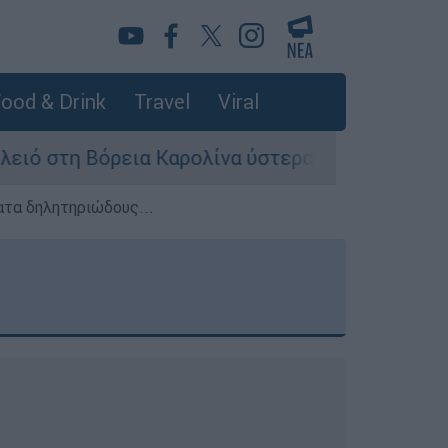
ood & Drink
Travel
Viral
ια Καρολίνα ύστερα από πυροβολισμούς: Νεκροί
ατα δηλητηριώδους...