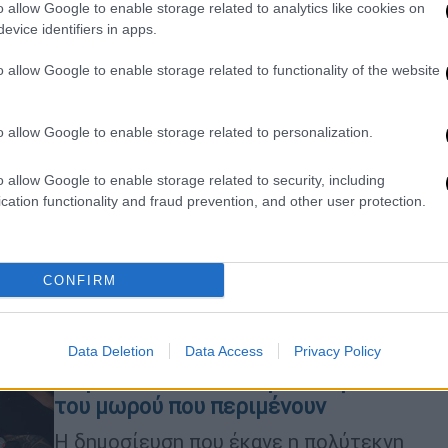
o allow Google to enable storage related to analytics like cookies on
evice identifiers in apps.
o allow Google to enable storage related to functionality of the website
Lifestyle
|
06.01.2020 17:55
Η ετοιμόγεννη Χοψονίδου βούτηξε
για τον σταυρό στα παγωμένα
o allow Google to enable storage related to personalization.
νερά με τα... Σπανουλάκια (pics)
o allow Google to enable storage related to security, including
Διανύει τον τελευταίο μήνα της
cation functionality and fraud prevention, and other user protection.
εγκυμοσύνης της και μαζί με τους
τρεις γιους της αψήφησε την παγωνιά
CONFIRM
Lifestyle
|
06.11.2019 16:32
Βασίλης Σπανούλης- Ολυμπία
Data Deletion
Data Access
Privacy Policy
Χοψονίδου: Αποκάλυψαν το φύλο
του μωρού που περιμένουν
Η δημοσίευση που έκανε η πολύτεκνη