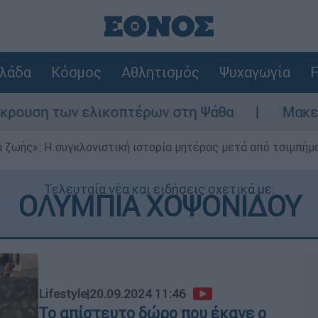
λάδα
Κόσμος
Αθλητισμός
Ψυχαγωγία
F
ελικοπτέρων στη Ψάθα
Μακελειό στη Βόρε
 ζωής»: Η συγκλονιστική ιστορία μητέρας μετά από τσιμπήμ
Τελευταία νέα και ειδήσεις σχετικά με:
ΟΛΥΜΠΙΑ ΧΟΨΟΝΙΔΟΥ
Lifestyle
|
20.09.2024 11:46
Το απίστευτο δώρο που έκανε ο