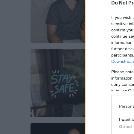
Do Not Pr
If you wish 
sensitive in
confirm you
continue se
information 
further disc
participants
Downstream 
Please note
information 
deny consent
in below Go
Persona
I want t
Opted 