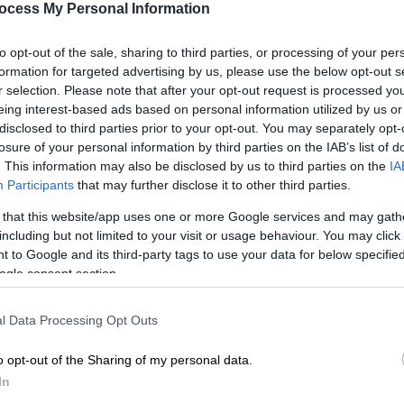
στιγμές που μας χάρισες»
ocess My Personal Information
Ε
Η συγκινητική ανάρτηση που έγραψε
to opt-out of the sale, sharing to third parties, or processing of your per
η Ολυμπία Χοψονίδου για την
formation for targeted advertising by us, please use the below opt-out s
αποχώρηση του Βασίλη Σπανούλη από
r selection. Please note that after your opt-out request is processed y
Ώρ
την ενεργό δράση
eing interest-based ads based on personal information utilized by us or
Ώ
disclosed to third parties prior to your opt-out. You may separately opt-
losure of your personal information by third parties on the IAB’s list of
. This information may also be disclosed by us to third parties on the
IA
Αθλητισμός
|
20.03.2020 20:05
Participants
that may further disclose it to other third parties.
#Μένουμε_σπίτι: Ο Βασίλης
 that this website/app uses one or more Google services and may gath
Σπανούλης χαλαρώνει με Βασίλη
including but not limited to your visit or usage behaviour. You may click 
Καρρά!
 to Google and its third-party tags to use your data for below specifi
ogle consent section.
Ο «Kill Bill» μένει στο σπίτι και
ρεμβάζει υπό τους ήχους του
δημοφιλούς λαϊκού τραγουδιστή
l Data Processing Opt Outs
o opt-out of the Sharing of my personal data.
Lifestyle
|
22.01.2020 13:44
In