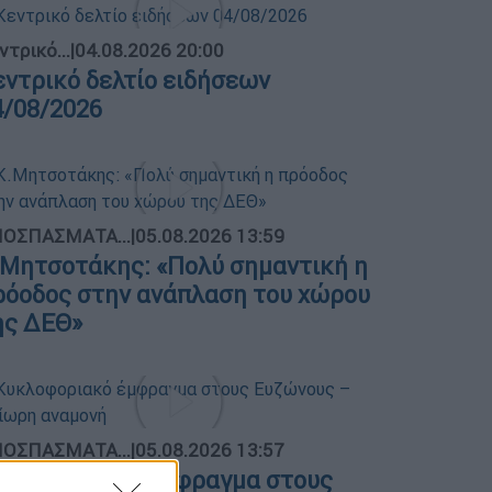
ντρικό...
|
04.08.2026 20:00
εντρικό δελτίο ειδήσεων
4/08/2026
ΟΣΠΑΣΜΑΤΑ...
|
05.08.2026 13:59
.Μητσοτάκης: «Πολύ σημαντική η
ρόοδος στην ανάπλαση του χώρου
ης ΔΕΘ»
ΟΣΠΑΣΜΑΤΑ...
|
05.08.2026 13:57
υκλοφοριακό έμφραγμα στους