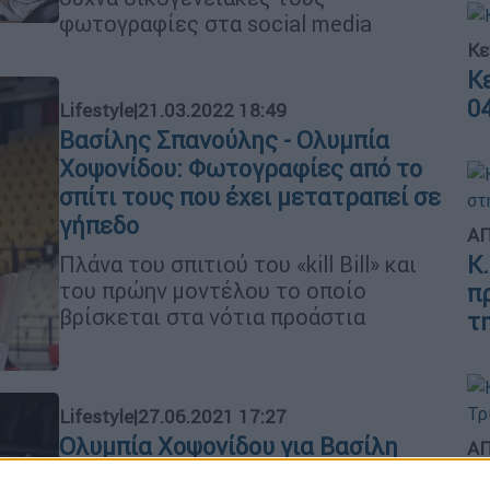
φωτογραφίες στα social media
Κε
Κ
0
Lifestyle
|
21.03.2022 18:49
Βασίλης Σπανούλης - Ολυμπία
Χοψονίδου: Φωτογραφίες από το
σπίτι τους που έχει μετατραπεί σε
γήπεδο
ΑΠ
Κ
Πλάνα του σπιτιού του «kill Βill» και
του πρώην μοντέλου το οποίο
π
βρίσκεται στα νότια προάστια
τ
Lifestyle
|
27.06.2021 17:27
Ολυμπία Χοψονίδου για Βασίλη
ΑΠ
Σπανούλη: «Ευχαριστούμε για τις
Κ