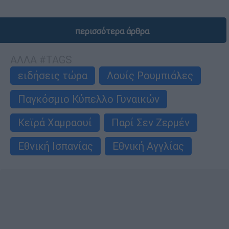
περισσότερα άρθρα
ΑΛΛΑ #TAGS
ειδήσεις τώρα
Λουίς Ρουμπιάλες
Παγκόσμιο Κύπελλο Γυναικών
Κεϊρά Χαμραουί
Παρί Σεν Ζερμέν
Εθνική Ισπανίας
Εθνική Αγγλίας