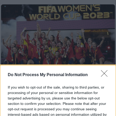
Do Not Process My Personal Information
If you wish to opt-out of the sale, sharing to third parties, or
Αθλητισμός
|
25.08.2023 21:31
processing of your personal or sensitive information for
Φουλ επίθεση απ' τις παίκτριες της
targeted advertising by us, please use the below opt-out
Εθνικής Ισπανίας: Ανακοίνωσαν πως δεν
section to confirm your selection. Please note that after your
θα ξαναπαίξουν μέχρι να παραιτηθεί ο
opt-out request is processed you may continue seeing
Λουίς Ρουμπιάλες!
interest-based ads based on personal information utilized by