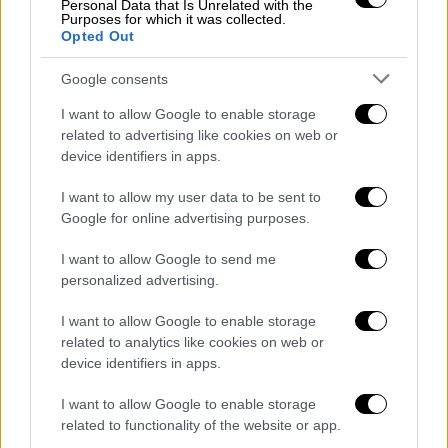
Αθλητισμός
|
25.08.2023 19:34
Personal Data that Is Unrelated with the
Purposes for which it was collected.
Δεν παραιτείται ο Λουίς Ρουμπιάλες
Opted Out
παρά τον σάλο και τις αντιδράσεις για
το φιλί στο στόμα - Στα άκρα η κόντρα
Google consents
με την κυβέρνηση που θέλει να τον
I want to allow Google to enable storage
«τελειώσει»
related to advertising like cookies on web or
device identifiers in apps.
Ο Ρουμπιάλες δήλωσε ότι έπεσε θύμα
κοινωνικής δολοφονίας και είπε ότι το φιλί
I want to allow my user data to be sent to
ήταν αυθόρμητο και συναινετικό
Google for online advertising purposes.
I want to allow Google to send me
personalized advertising.
I want to allow Google to enable storage
related to analytics like cookies on web or
device identifiers in apps.
I want to allow Google to enable storage
related to functionality of the website or app.