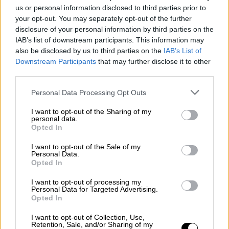
us or personal information disclosed to third parties prior to
Ενωμένες οι παίκτριες της Εθνικής Ισπανίας
your opt-out. You may separately opt-out of the further
και όχι μόνο εναντίον του προέδρου της
disclosure of your personal information by third parties on the
ποδοσφαιρικής ομοσπονδίας
IAB’s list of downstream participants. This information may
also be disclosed by us to third parties on the
IAB’s List of
Downstream Participants
that may further disclose it to other
third parties.
Please note that this website/app uses one or more Google
Personal Data Processing Opt Outs
services and may gather and store information including but
not limited to your visit or usage behaviour. You may click to
I want to opt-out of the Sharing of my
personal data.
grant or deny consent to Google and its third-party tags to
Opted In
use your data for below specified purposes in below Google
consent section.
I want to opt-out of the Sale of my
Personal Data.
Opted In
I want to opt-out of processing my
Personal Data for Targeted Advertising.
Opted In
I want to opt-out of Collection, Use,
Retention, Sale, and/or Sharing of my