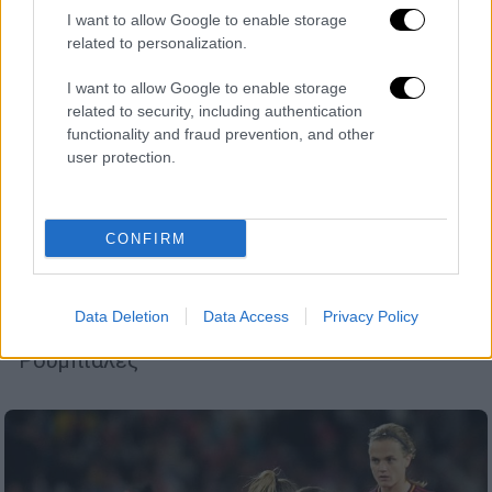
I want to allow Google to enable storage
related to personalization.
I want to allow Google to enable storage
related to security, including authentication
functionality and fraud prevention, and other
Αθλητισμός
|
24.08.2023 17:59
user protection.
Στενεύει ο κλοιός για τον Λουίς
Ρουμπιάλες: Ελέγχεται πειθαρχικά από
τη FIFA, κινείται εναντίον του η Ερμόσο,
CONFIRM
καταγγέλλεται και για προσβλητικά
σχόλια σε πρώην συνάδελφο
Data Deletion
Data Access
Privacy Policy
Ο ασκός του Αιόλου άνοιξε για τον Λουίς
Ρουμπιάλες