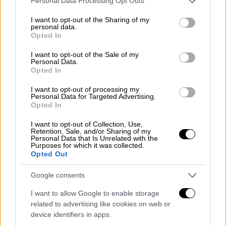
Personal Data Processing Opt Outs
services and may gather and store information including but
not limited to your visit or usage behaviour. You may click to
I want to opt-out of the Sharing of my
personal data.
grant or deny consent to Google and its third-party tags to
Opted In
use your data for below specified purposes in below Google
consent section.
I want to opt-out of the Sale of my
Personal Data.
Opted In
I want to opt-out of processing my
Personal Data for Targeted Advertising.
Opted In
Ελλάδα
|
01.06.2023 21:29
Πανελλήνιες 2023: Με Νεοελληνική
I want to opt-out of Collection, Use,
Retention, Sale, and/or Sharing of my
Γλώσσα και Λογοτεχνία ξεκινούν αύριο
Personal Data that Is Unrelated with the
Purposes for which it was collected.
τις εξετάσεις τα ΓΕΛ
Opted Out
Αναλυτικός οδηγός για τις φετινές
Google consents
εξετάσεις
I want to allow Google to enable storage
related to advertising like cookies on web or
device identifiers in apps.