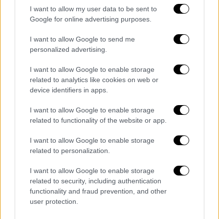
I want to allow my user data to be sent to
Google for online advertising purposes.
I want to allow Google to send me
personalized advertising.
I want to allow Google to enable storage
related to analytics like cookies on web or
device identifiers in apps.
I want to allow Google to enable storage
related to functionality of the website or app.
Ελλάδα
|
09.05.2023 06:55
I want to allow Google to enable storage
Πανελλήνιες 2023: Δείτε θέματα
related to personalization.
προσομοίωσης για τη Νεοελληνική
I want to allow Google to enable storage
Γλώσσα και Λογοτεχνία στα ΓΕΛ
related to security, including authentication
Και τις απαντήσεις τους
functionality and fraud prevention, and other
user protection.