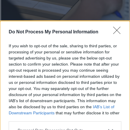
Do Not Process My Personal Information
Ελλάδα
|
02.06.2023 05:55
If you wish to opt-out of the sale, sharing to third parties, or
Πανελλήνιες 2023: Πρεμιέρα και για τα
processing of your personal or sensitive information for
ΓΕΛ με τη Νεοελληνική Γλώσσα και
targeted advertising by us, please use the below opt-out
Λογοτεχνία - Αναλυτικός οδηγός
section to confirm your selection. Please note that after your
opt-out request is processed you may continue seeing
Όσα πρέπει να έχουν μαζί τους οι υποψήφιοι
interest-based ads based on personal information utilized by
- Τι πρέπει να προσέξουν για να μην
us or personal information disclosed to third parties prior to
μηδενιστεί το γραπτό τους
your opt-out. You may separately opt-out of the further
disclosure of your personal information by third parties on the
IAB’s list of downstream participants. This information may
also be disclosed by us to third parties on the
IAB’s List of
Downstream Participants
that may further disclose it to other
third parties.
Please note that this website/app uses one or more Google