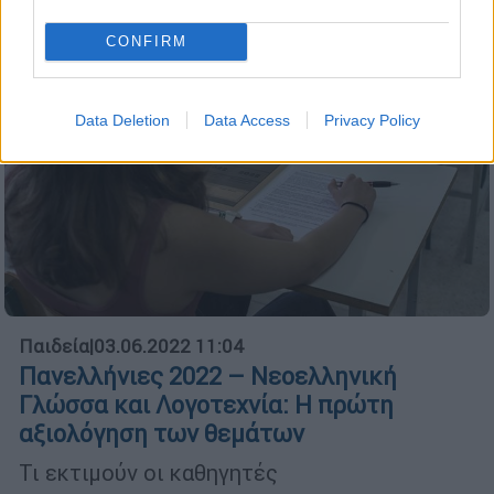
CONFIRM
Data Deletion
Data Access
Privacy Policy
Παιδεία
|
03.06.2022 11:04
Πανελλήνιες 2022 – Νεοελληνική
Γλώσσα και Λογοτεχνία: Η πρώτη
αξιολόγηση των θεμάτων
Τι εκτιμούν οι καθηγητές