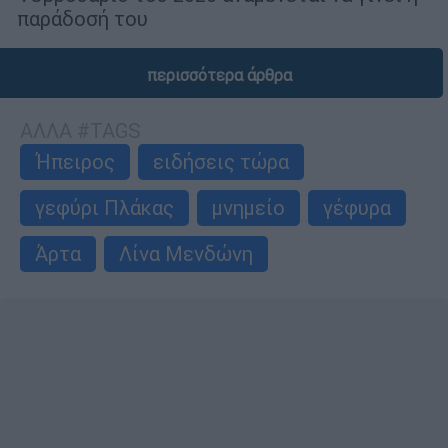
παράδοσή του
περισσότερα άρθρα
ΑΛΛΑ #TAGS
Ήπειρος
ειδήσεις τώρα
γεφύρι Πλάκας
μνημείο
γέφυρα
Άρτα
Λίνα Μενδώνη