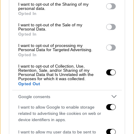
not limited to your visit or usage behaviour. You may click to
I want to opt-out of the Sharing of my
personal data.
grant or deny consent to Google and its third-party tags to
Opted In
use your data for below specified purposes in below Google
consent section.
I want to opt-out of the Sale of my
Personal Data.
Opted In
I want to opt-out of processing my
Personal Data for Targeted Advertising.
Opted In
Ελλάδα
|
07.12.2019 14:41
I want to opt-out of Collection, Use,
Retention, Sale, and/or Sharing of my
Όρθιο ξανά το γεφύρι της Πλάκας μετά
Personal Data that Is Unrelated with the
από τέσσερα χρόνια (pic)
Purposes for which it was collected.
Opted Out
«Κλειδί» στην ολοκλήρωση του έργου
υπήρξε ο κεντρικός τελευταίος θολίτης, η
Google consents
πέτρα που ενώνει τις δύο πλευρές του
I want to allow Google to enable storage
τόξου
related to advertising like cookies on web or
device identifiers in apps.
I want to allow my user data to be sent to