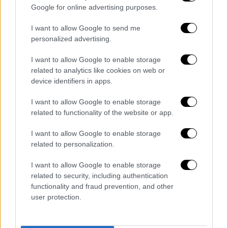
Google for online advertising purposes.
I want to allow Google to send me
personalized advertising.
I want to allow Google to enable storage
related to analytics like cookies on web or
device identifiers in apps.
I want to allow Google to enable storage
related to functionality of the website or app.
I want to allow Google to enable storage
related to personalization.
Ελλάδα
|
01.10.2019 18:40
I want to allow Google to enable storage
Βρέθηκε βόμβα των Γερμανών δίπλα από
related to security, including authentication
το γεφύρι της Πλάκας (pics)
functionality and fraud prevention, and other
user protection.
Σύμφωνα με το χρονοδιάγραμμα τον
Φεβρουάριο του 2020 αναμένεται να γίνει η