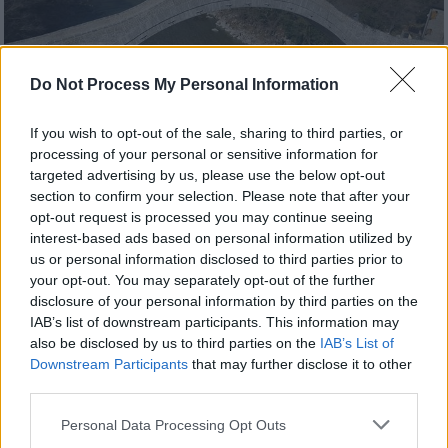
Do Not Process My Personal Information
If you wish to opt-out of the sale, sharing to third parties, or
processing of your personal or sensitive information for
targeted advertising by us, please use the below opt-out
section to confirm your selection. Please note that after your
Ελλάδα
|
24.02.2020 15:31
opt-out request is processed you may continue seeing
interest-based ads based on personal information utilized by
Γεφύρι της Πλάκας: Αποκαλυπτήρια και
us or personal information disclosed to third parties prior to
πρώτη δοκιμασία από σεισμό
your opt-out. You may separately opt-out of the further
disclosure of your personal information by third parties on the
Οι πρώτες εικόνες του
IAB’s list of downstream participants. This information may
ανακατασκευασμένου γεφυριού που
also be disclosed by us to third parties on the
IAB’s List of
κατέρρευσε το 2015. Η «χειρουργική»
Downstream Participants
that may further disclose it to other
αφαίρεση της σκαλωσιάς και το crash test
third parties.
από τον Εγκέλαδο που το ταρακούνησε
Please note that this website/app uses one or more Google
Personal Data Processing Opt Outs
services and may gather and store information including but