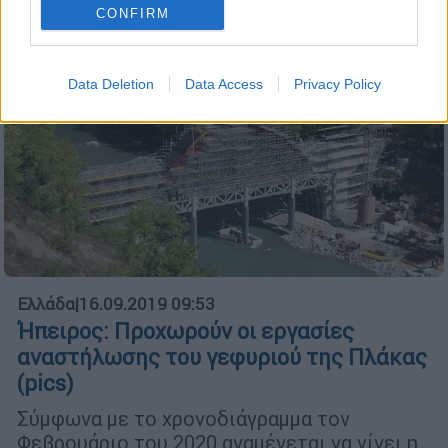
παράδοσή του.
CONFIRM
Data Deletion
Data Access
Privacy Policy
Ελλάδα
|
16.09.2019 09:53
Ήπειρος: Προχωρούν οι εργασίες
αναστήλωσης του γεφυριού της Πλάκας
(pics)
Σύμφωνα με το χρονοδιάγραμμα τον
Φεβρουάριο του 2020 αναμένεται να γίνει η