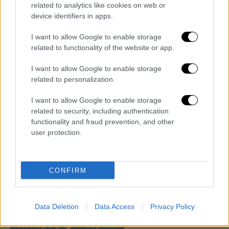
related to analytics like cookies on web or
device identifiers in apps.
I want to allow Google to enable storage
related to functionality of the website or app.
I want to allow Google to enable storage
related to personalization.
I want to allow Google to enable storage
Κόσμος
|
01.03.2020 16:11
related to security, including authentication
Αγνοούνται τρεις δημοσιογράφοι του
functionality and fraud prevention, and other
Sputnik στην Τουρκία
user protection.
Σύμφωνα με το ρεπορτάζ του Μέσου,
συνελήφθη ο διευθυντής
CONFIRM
ΑΛΛΑ #TAGS
ειδήσεις τώρα
Ουκρανία
Data Deletion
Data Access
Privacy Policy
πόλεμος
Τουρκία