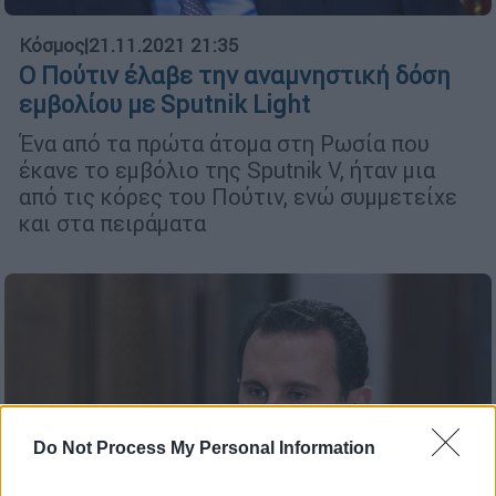
Κόσμος
|
21.11.2021 21:35
Ο Πούτιν έλαβε την αναμνηστική δόση
εμβολίου με Sputnik Light
Ένα από τα πρώτα άτομα στη Ρωσία που
έκανε το εμβόλιο της Sputnik V, ήταν μια
από τις κόρες του Πούτιν, ενώ συμμετείχε
και στα πειράματα
Do Not Process My Personal Information