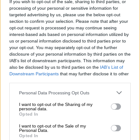
If you wish to opt-out of the sale, sharing to third parties, or
processing of your personal or sensitive information for
targeted advertising by us, please use the below opt-out
section to confirm your selection. Please note that after your
opt-out request is processed you may continue seeing
interest-based ads based on personal information utilized by
us or personal information disclosed to third parties prior to
your opt-out. You may separately opt-out of the further
Κόσμος
|
03.06.2021 12:09
disclosure of your personal information by third parties on the
Sputnik: Με το ρωσικό σκεύασμα
IAB’s list of downstream participants. This information may
εμβολιάστηκε ο Άσαντ
also be disclosed by us to third parties on the
IAB’s List of
Downstream Participants
that may further disclose it to other
third parties.
Please note that this website/app uses one or more Google
Personal Data Processing Opt Outs
services and may gather and store information including but
not limited to your visit or usage behaviour. You may click to
I want to opt-out of the Sharing of my
personal data.
grant or deny consent to Google and its third-party tags to
Opted In
use your data for below specified purposes in below Google
consent section.
I want to opt-out of the Sale of my
Personal Data.
Opted In