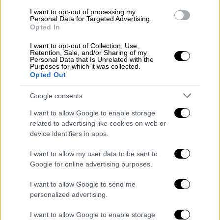
I want to opt-out of processing my
Personal Data for Targeted Advertising.
Opted In
I want to opt-out of Collection, Use,
Κόσμος
|
01.03.2020 20:31
Retention, Sale, and/or Sharing of my
Personal Data that Is Unrelated with the
Ελεύθερος ο επικεφαλής του Sputnik
Purposes for which it was collected.
Opted Out
στην Τουρκία
Η αποφυλάκιση του δημοσιογράφου έγινε
Google consents
λίγο μετά την τηλεφωνική συνομιλία που
I want to allow Google to enable storage
είχαν οι υπουργοί Εξωτερικών της Ρωσίας
related to advertising like cookies on web or
και της Τουρκίας
device identifiers in apps.
I want to allow my user data to be sent to
Google for online advertising purposes.
I want to allow Google to send me
personalized advertising.
I want to allow Google to enable storage