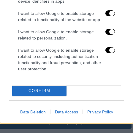
device identifiers in apps.
I want to allow Google to enable storage
related to functionality of the website or app.
I want to allow Google to enable storage
related to personalization.
I want to allow Google to enable storage
Πολιτική
|
22.01.2026 06:39
related to security, including authentication
Ευρωπαϊκό ραντεβού μετά τα μηνύματα
functionality and fraud prevention, and other
Τραμπ στο Νταβός: Πώς τοποθετείται η
user protection.
κυβέρνηση στα θέματα πρώτης
γραμμής
CONFIRM
Να κάνει λεπτούς χειρισμούς στο
διπλωματικό πεδίο καλείται η Αθήνα
Data Deletion
Data Access
Privacy Policy
περισσότερα άρθρα