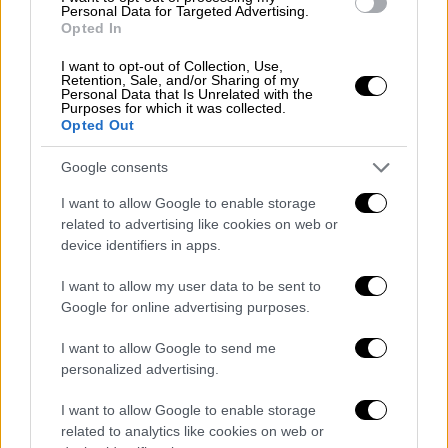
Personal Data for Targeted Advertising.
Opted In
Πολιτική
|
22.01.2026 20:12
I want to opt-out of Collection, Use,
Retention, Sale, and/or Sharing of my
Συμβιβαστική πρόταση Μητσοτάκη:
Personal Data that Is Unrelated with the
Purposes for which it was collected.
«Ναι» στο Συμβούλιο Ειρήνης του Τραμπ
Opted Out
αλλά μόνο για τη Γάζα - «Όχι» σε νέο ΟΗΕ
Google consents
«Να μην δημιουργήσουμε ένα νέο ΟΗΕ που
να λειτουργεί ανταγωνιστικά ως προς τον
I want to allow Google to enable storage
related to advertising like cookies on web or
ΟΗΕ» είπε προσερχόμενος στη Σύνοδο
device identifiers in apps.
Κορυφής της ΕΕ
I want to allow my user data to be sent to
Google for online advertising purposes.
I want to allow Google to send me
personalized advertising.
I want to allow Google to enable storage
related to analytics like cookies on web or