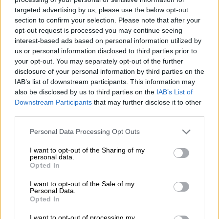
Σύνοδος Κορυφής: Όχι στο Συμβούλιο
targeted advertising by us, please use the below opt-out
Ειρήνης του Τραμπ - «Ενισχύουμε την
section to confirm your selection. Please note that after your
ασφάλεια της Αρκτικής»
opt-out request is processed you may continue seeing
interest-based ads based on personal information utilized by
Ανακούφιση ΕΕ για την υποχώρηση Τραμπ
us or personal information disclosed to third parties prior to
για τη Γροιλανδία και τη μη επιβολή δασμών
your opt-out. You may separately opt-out of the further
- «Να προχωρήσει η συμφωνία ΕΕ - ΗΠΑ»
disclosure of your personal information by third parties on the
IAB’s list of downstream participants. This information may
also be disclosed by us to third parties on the
IAB’s List of
Downstream Participants
that may further disclose it to other
third parties.
Please note that this website/app uses one or more Google
Personal Data Processing Opt Outs
services and may gather and store information including but
not limited to your visit or usage behaviour. You may click to
I want to opt-out of the Sharing of my
personal data.
grant or deny consent to Google and its third-party tags to
Opted In
use your data for below specified purposes in below Google
consent section.
I want to opt-out of the Sale of my
Personal Data.
Opted In
I want to opt-out of processing my