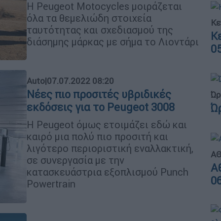
Η Peugeot Motocycles μοιράζεται
όλα τα θεμελιώδη στοιχεία
Κε
ταυτότητας και σχεδιασμού της
Κ
διάσημης μάρκας με σήμα το Λιοντάρι
0
Auto
|
07.07.2022 08:20
Νέες πιο προσιτές υβριδικές
Ώρ
εκδόσεις για το Peugeot 3008
Ώ
Η Peugeot όμως ετοιμάζει εδώ και
καιρό μια πολύ πιο προσιτή και
λιγότερο περιοριστική εναλλακτική,
ΑΘ
σε συνεργασία με την
Α
κατασκευάστρια εξοπλισμού Punch
0
Powertrain