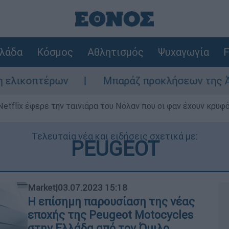
λάδα
Κόσμος
Αθλητισμός
Ψυχαγωγία
F
Μπαράζ προκλήσεων της Άγκυρας στο Αιγαί
Netflix έφερε την ταινιάρα του Νόλαν που οι φαν έχουν κρυφό
Τελευταία νέα και ειδήσεις σχετικά με:
PEUGEOT
Market
|
03.07.2023 15:18
Η επίσημη παρουσίαση της νέας
εποχής της Peugeot Motocycles
στην Ελλάδα από τον Όμιλο