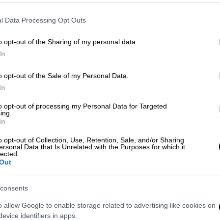
βασικότερων χορηγών του, ενώ
«χωρίζει» και με τον επί σειρά ετών
l Data Processing Opt Outs
προπονητή του.
o opt-out of the Sharing of my personal data.
In
o opt-out of the Sale of my Personal Data.
Auto
|
24.05.2021 13:12
In
Στα χρώματα της PEUGEOT και
to opt-out of processing my Personal Data for Targeted
φέτος ο CINE Φλοίσβος
ing.
In
Φέτος το καλοκαίρι, η βραδινή
διασκέδαση είναι μία προσφορά της
o opt-out of Collection, Use, Retention, Sale, and/or Sharing
ersonal Data that Is Unrelated with the Purposes for which it
Peugeot!
lected.
Out
consents
o allow Google to enable storage related to advertising like cookies on
evice identifiers in apps.
Auto
|
03.01.2021 17:06