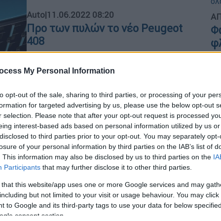
Auto
|
11.06.2022 08:20
ΑΠ
Προ των πυλών το νέο Peugeot
Φ
408
φ
To όνομα «Peugeot 408» βέβαια,
χρησιμοποιείται ήδη στην κινεζική
ocess My Personal Information
αγορά, για ένα 4θυρο παράγωγο του
Peugeot 308
to opt-out of the sale, sharing to third parties, or processing of your per
formation for targeted advertising by us, please use the below opt-out s
r selection. Please note that after your opt-out request is processed y
eing interest-based ads based on personal information utilized by us or
disclosed to third parties prior to your opt-out. You may separately opt-
Αθλητισμός
|
02.03.2022 08:16
losure of your personal information by third parties on the IAB’s list of
Προβλήματα για Τζόκοβιτς: Τέλος
. This information may also be disclosed by us to third parties on the
IA
Participants
that may further disclose it to other third parties.
η χορηγία απ' την Peugeot,
«χώρισε» και με τον προπονητή
 that this website/app uses one or more Google services and may gath
που είχε απ' το 2006
including but not limited to your visit or usage behaviour. You may click 
 to Google and its third-party tags to use your data for below specifi
Ο Νόβακ Τζόκοβιτς χάνει έναν εκ των
ogle consent section.