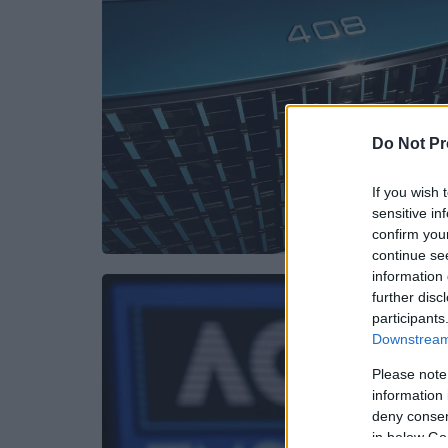
Do Not Pr
If you wish 
sensitive in
confirm you
continue se
information 
further disc
participants
Downstream 
Please note
information 
deny consent
in below Go