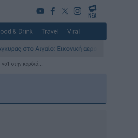
ood & Drink
Travel
Viral
ο: Εικονική αερομαχία ανάμεσα σε ελληνικά κα
 νο1 στην καρδιά...