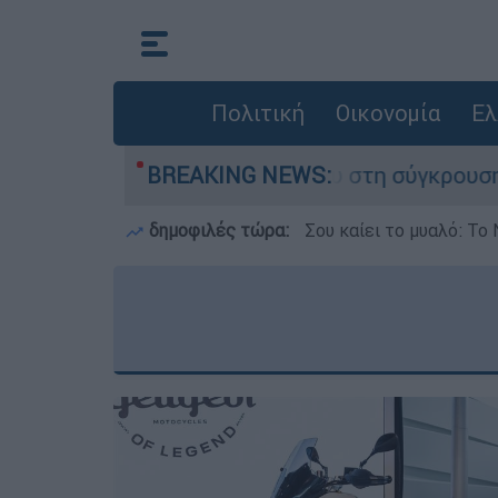
Πολιτική
Οικονομία
Ελ
υ έχασε τη ζωή του στη σύγκρουση ελικοπτέρων
BREAKING NEWS:
δημοφιλές τώρα:
Σου καίει το μυαλό: Το 