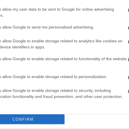
Οι επενδυτές καλούνται να
o allow my user data to be sent to Google for online advertising
εγκρίνουν την συγχώνευση FIAT -
s.
Peugeot
to allow Google to send me personalized advertising.
Οι επενδυτές θα κληθούν τη Δευτέρα
4 Ιανουαρίου, να εγκρίνουν τη
o allow Google to enable storage related to analytics like cookies on
συγχώνευση
evice identifiers in apps.
o allow Google to enable storage related to functionality of the website
o allow Google to enable storage related to personalization.
Auto
|
21.12.2020 14:22
Κομισιόν: Eνέκρινε την
o allow Google to enable storage related to security, including
συγχώνευση Fiat και Peugeot
cation functionality and fraud prevention, and other user protection.
Η Κομισιόν κατέληξε στο
συμπέρασμα ότι η συναλλαγή, όπως
τροποποιήθηκε από τις δεσμεύσεις,
CONFIRM
δεν θα δημιουργούσε πλέον