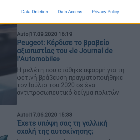
προβλήματα ανταγωνισμού
Data Deletion
Data Access
Privacy Policy
Auto
|
17.09.2020 16:19
Peugeot: Κέρδισε το βραβείο
αξιοπιστίας του «le Journal de
l’Automobile»
Η μελέτη που στάθηκε αφορμή για τη
φετινή βράβευση πραγματοποιήθηκε
τον Ιούλιο του 2020 σε ένα
αντιπροσωπευτικό δείγμα πολιτών
Auto
|
17.06.2020 15:33
Έχετε υπόψη σας τη γαλλική
σχολή της αυτοκίνησης;