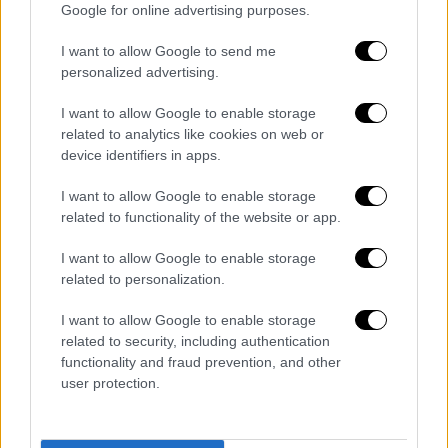
Lifestyle
|
28.07.2025 11:44
Google for online advertising purposes.
Ο Λιονέλ Μέσι βρέθηκε στη συναυλία
I want to allow Google to send me
των Coldplay στο Μαϊάμι και
personalized advertising.
αποθεώθηκε - Το ευχαριστώ του Κρις
Μάρτιν
I want to allow Google to enable storage
related to analytics like cookies on web or
Ο ποδοσφαιριστής της Ίντερ Μαϊάμι
device identifiers in apps.
απόλαυσε μερικές στιγμές χαλάρωσης
μακριά από τα γήπεδα
I want to allow Google to enable storage
related to functionality of the website or app.
I want to allow Google to enable storage
related to personalization.
I want to allow Google to enable storage
related to security, including authentication
functionality and fraud prevention, and other
user protection.