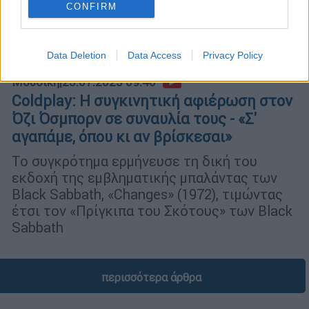
CONFIRM
Data Deletion
Data Access
Privacy Policy
Μουσική
|
23.07.2025 09:40
Coldplay: Η συγκινητική αφιέρωση στον
Όζι Όσμπορν σε συναυλία τους - «Σ'
αγαπάμε, όπου κι αν βρίσκεσαι»
Το συγκρότημα ερμήνευσε τη δική του
εκδοχή της εμβληματικής μπαλάντας των
Black Sabbath, «Changes» (1972), τιμώντας
έτσι τον «Πρίγκιπα του Σκότους» των Black
Sabbath
περισσότερα άρθρα