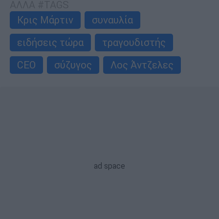
ΑΛΛΑ #TAGS
Κρις Μάρτιν
συναυλία
ειδήσεις τώρα
τραγουδιστής
CEO
σύζυγος
Λος Άντζελες