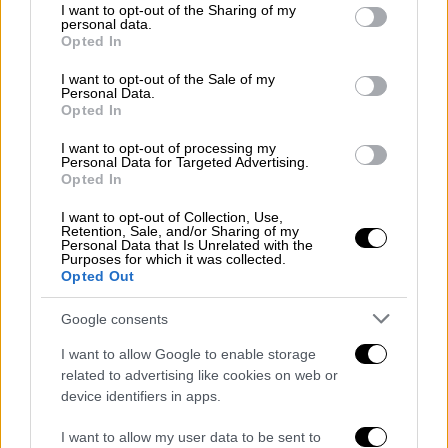
not limited to your visit or usage behaviour. You may click to
I want to opt-out of the Sharing of my
συγκροτήματος αποτελεί πια ξεχωριστή
personal data.
grant or deny consent to Google and its third-party tags to
στιγμή μετά το σάλο που ξέσπασε με τον
Opted In
use your data for below specified purposes in below Google
CEO και την παράνομη σχέση με τη
consent section.
I want to opt-out of the Sale of my
συνεργάτιδά του
Personal Data.
Opted In
I want to opt-out of processing my
Personal Data for Targeted Advertising.
Opted In
I want to opt-out of Collection, Use,
Retention, Sale, and/or Sharing of my
Personal Data that Is Unrelated with the
Purposes for which it was collected.
Opted Out
Google consents
I want to allow Google to enable storage
related to advertising like cookies on web or
device identifiers in apps.
I want to allow my user data to be sent to