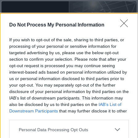
Do Not Process My Personal Information
If you wish to opt-out of the sale, sharing to third parties, or
processing of your personal or sensitive information for
targeted advertising by us, please use the below opt-out
section to confirm your selection. Please note that after your
opt-out request is processed you may continue seeing
interest-based ads based on personal information utilized by
us or personal information disclosed to third parties prior to
your opt-out. You may separately opt-out of the further
disclosure of your personal information by third parties on the
IAB’s list of downstream participants. This information may
Lifestyle
|
25.08.2025 09:32
also be disclosed by us to third parties on the
IAB’s List of
«Είστε σίγουρα ζευγάρι;»: Η ρομαντική
Downstream Participants
that may further disclose it to other
πρόταση γάμου στη συναυλία των
third parties.
Coldplay και το σχόλιο του Κρις Μάρτιν
Please note that this website/app uses one or more Google
Personal Data Processing Opt Outs
Η kiss cam στη συναυλία του
services and may gather and store information including but