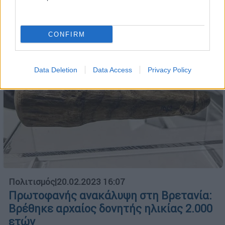
CONFIRM
Data Deletion
Data Access
Privacy Policy
Πολιτισμός
|
20.02.2023 16:07
Πρωτοφανής ανακάλυψη στη Βρετανία:
Βρέθηκε αρχαίος δονητής ηλικίας 2.000
ετών