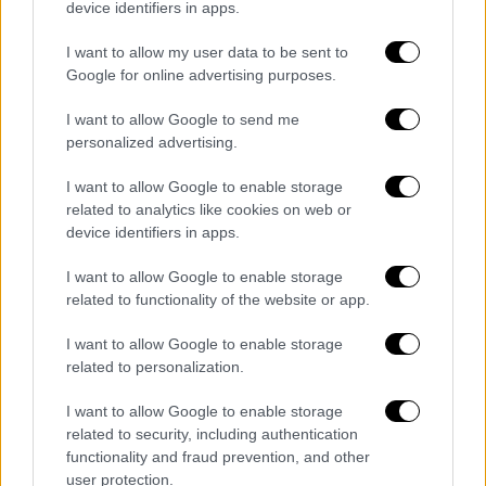
device identifiers in apps.
I want to allow my user data to be sent to
Google for online advertising purposes.
I want to allow Google to send me
personalized advertising.
I want to allow Google to enable storage
related to analytics like cookies on web or
device identifiers in apps.
Ιστορία
|
13.01.2024 07:55
Στο φως η πίστα που χόρεψε η Σαλώμη
I want to allow Google to enable storage
related to functionality of the website or app.
τον αισθησιακό χορό της – Αρχαιολόγοι
αποκαλύπτουν τα… 7 πέπλα της
I want to allow Google to enable storage
related to personalization.
Σχεδόν δύο χιλιάδες χρόνια μετά, μια
ουγγρική ομάδα αρχαιολόγων ανακοίνωσε
I want to allow Google to enable storage
σημαντική ανακάλυψη: εντόπισαν τον
related to security, including authentication
περιβάλλοντα χώρο και την αυλή όπου η
functionality and fraud prevention, and other
Σαλώμη χόρεψε για τον Ηρώδη.
user protection.