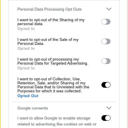
Please note that this website/app uses one or more Google
Personal Data Processing Opt Outs
services and may gather and store information including but
not limited to your visit or usage behaviour. You may click to
I want to opt-out of the Sharing of my
personal data.
grant or deny consent to Google and its third-party tags to
Opted In
use your data for below specified purposes in below Google
Σαν Σήμερα
|
23.01.2024 00:00
consent section.
I want to opt-out of the Sale of my
Καλιγούλας: διεστραμμένος, τύραννος
Personal Data.
Opted In
αυτοκράτορας ή απλώς
κακοσυστημένος από τους εχθρούς του;
I want to opt-out of processing my
Personal Data for Targeted Advertising.
Kάπως έπρεπε να θολώσουν τα νερά της
Opted In
Ιστορίας. «Ψυχοπαθής και διεστραμμένος
I want to opt-out of Collection, Use,
και τύραννος» ο Αυτοκράτορας και να το
Retention, Sale, and/or Sharing of my
Personal Data that Is Unrelated with the
άλλοθι για τους επόμενους.
Purposes for which it was collected.
Opted Out
Google consents
I want to allow Google to enable storage
related to advertising like cookies on web or