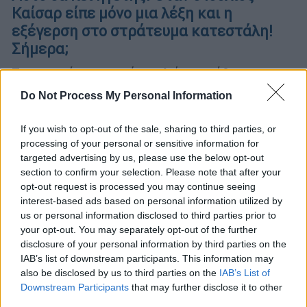
Καίσαρ είπε μόνο μια λέξη και η
εξέγερση στο στράτευμα κατεστάλη!
Σήμερα;
Στην αρχή ο στρατός απλώς αρνήθηκε να
υπακούσει για νέα εξόρμηση. Στη συνέχεια,
Do Not Process My Personal Information
η αδράνεια μετατράπηκε σε δυσαρέσκεια και
η αγανάκτηση έδωσε τη θέση της στην
If you wish to opt-out of the sale, sharing to third parties, or
οργή.
processing of your personal or sensitive information for
targeted advertising by us, please use the below opt-out
section to confirm your selection. Please note that after your
opt-out request is processed you may continue seeing
interest-based ads based on personal information utilized by
us or personal information disclosed to third parties prior to
your opt-out. You may separately opt-out of the further
disclosure of your personal information by third parties on the
IAB’s list of downstream participants. This information may
also be disclosed by us to third parties on the
IAB’s List of
Downstream Participants
that may further disclose it to other
third parties.