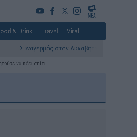
ood & Drink
Travel
Viral
Συναγερμός στον Λυκαβηττό: Σορός σε προχωρη
τούσε να πάει σπίτι...