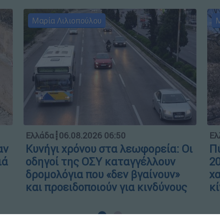
Μαρία Λιλιοπούλου
Μ
Ελλάδα
┋
06.08.2026 06:50
Ελ
αν
Κυνήγι χρόνου στα λεωφορεία: Οι
Πύ
ιά
οδηγοί της ΟΣΥ καταγγέλλουν
20
δρομολόγια που «δεν βγαίνουν»
χα
και προειδοποιούν για κινδύνους
κί