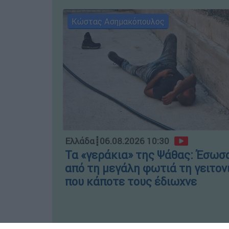
Κώστας Ασημακόπουλος
Ελλάδα
┋
06.08.2026 10:30
Τα «γεράκια» της Ψάθας: Έσωσ
από τη μεγάλη φωτιά τη γειτον
που κάποτε τους έδιωχνε