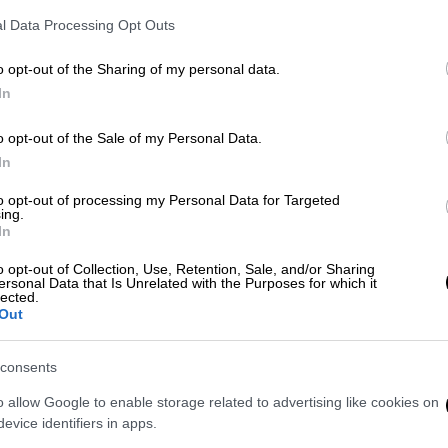
Αφροδίτη της Μήλου ξαναγύρισε στο
φως.
l Data Processing Opt Outs
ΑΠ
o opt-out of the Sharing of my personal data.
Ιστορία
|
07.04.2021 18:07
Ι
In
Σαν σήμερα: Η Αφροδίτη της
κ
Μήλου αντικρίζει ξανά το φως σε
o opt-out of the Sale of my Personal Data.
α
ένα χωράφι
In
8 Απριλίου: Αγάβου, Ερμού,
to opt-out of processing my Personal Data for Targeted
ing.
Ασυγκρίτου… Σαν σήμερα το 1820 σ΄
In
ένα χωράφι της Μήλου ξεπροβάλει η
ΑΠ
Αφροδίτη μπροστά σε «Δάχτυλα
o opt-out of Collection, Use, Retention, Sale, and/or Sharing
ersonal Data that Is Unrelated with the Purposes for which it
Φ
βάρβαρα κι’ ανάξια μάτια»…
lected.
π
Out
consents
o allow Google to enable storage related to advertising like cookies on
Κε
All About History
|
13.12.2019 14:15
evice identifiers in apps.
Κ
Aφροδίτη της Μήλου: Πώς