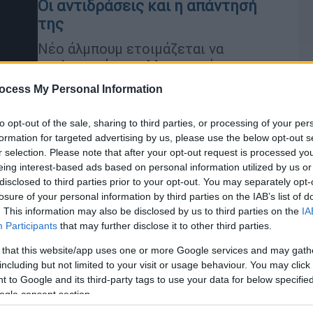
Οι αντιδράσεις και η απάντησή
της
Νέο άλμπουμ ετοιμάζεται να
κυκλοφορήσει η Μπιγιονσέ στο
τέλος του μήνα, όπως αποκάλυψε η
ocess My Personal Information
ίδια στα social media
to opt-out of the sale, sharing to third parties, or processing of your per
formation for targeted advertising by us, please use the below opt-out s
Σαν Σήμερα
|
08.04.2023 00:00
r selection. Please note that after your opt-out request is processed y
Δεν είναι μόνο τα Ελγίνεια: Το
eing interest-based ads based on personal information utilized by us or
δώρο… δωρίστηκε και ένα
disclosed to third parties prior to your opt-out. You may separately opt-
losure of your personal information by third parties on the IAB’s list of
κλεμμένο ελληνικό αριστούργημα
. This information may also be disclosed by us to third parties on the
IA
κατέληξε στο Λούβρο – Πώς οι
Participants
that may further disclose it to other third parties.
αρχαιολόγοι ήρθαν στα χέρια και
Με
 that this website/app uses one or more Google services and may gath
άφησαν χωρίς χέρια το άγαλμα
Μ
including but not limited to your visit or usage behaviour. You may click 
0
Ήταν μια μέρα ανοιξιάτικη, σαν τη
 to Google and its third-party tags to use your data for below specifi
σημερινή: 8 Απριλίου του 1820, όταν η
ogle consent section.