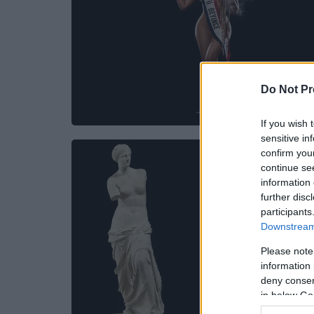
Do Not Pr
If you wish 
sensitive in
confirm you
continue se
information 
further disc
participants
Downstream 
Please note
information 
deny consent
in below Go