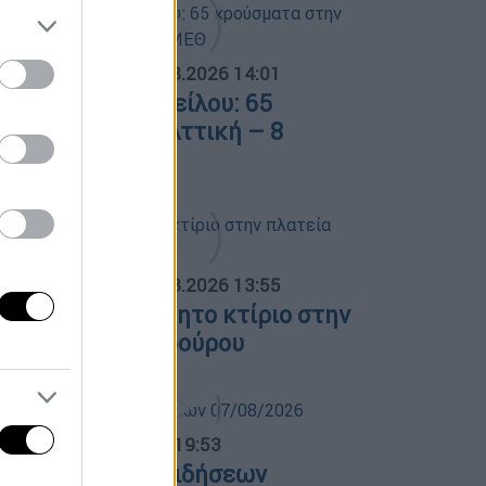
ΟΣΠΑΣΜΑΤΑ...
|
08.08.2026 14:01
ός του Δυτικού Νείλου: 65
ρούσματα στην Αττική – 8
σθενείς σε ΜΕΘ
ΟΣΠΑΣΜΑΤΑ...
|
08.08.2026 13:55
ωτιά σε ακατοίκητο κτίριο στην
λατεία Κουμουνδούρου
ντρικό...
|
07.08.2026 19:53
εντρικό δελτίο ειδήσεων