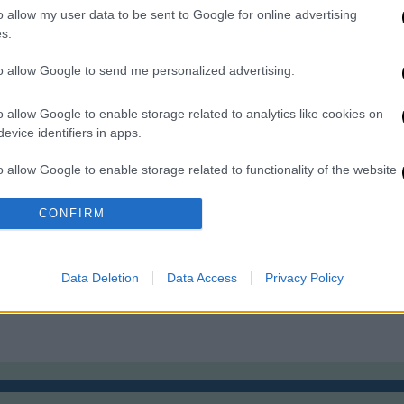
0
κατάφεραν να την αρπάξουν οι
o allow my user data to be sent to Google for online advertising
s.
Γάλλοι
Λίγους μήνες πριν ξεσηκωθεί το
to allow Google to send me personalized advertising.
Έθνος κατά των Οθωμανών, ο
Γεώργιος Κεντρωτάς ή Μποτώνης
o allow Google to enable storage related to analytics like cookies on
ΑΠ
αρχίζει να σκάβει τη γη...
evice identifiers in apps.
Α
γ
o allow Google to enable storage related to functionality of the website
π
CONFIRM
o allow Google to enable storage related to personalization.
ρχαιότητες
instagram
άλμπουμ
o allow Google to enable storage related to security, including
Data Deletion
Data Access
Privacy Policy
cation functionality and fraud prevention, and other user protection.