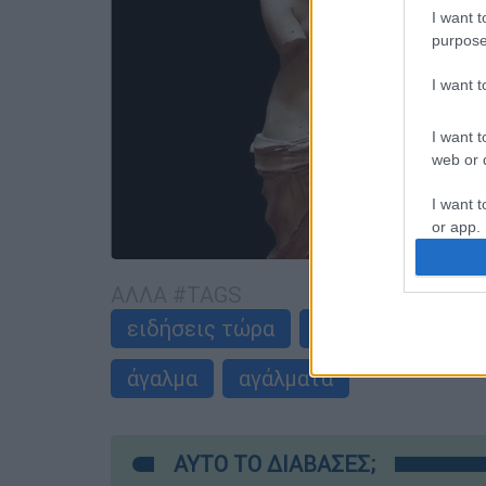
I want t
purpose
I want 
I want t
web or d
I want t
or app.
I want t
ΑΛΛΑ #TAGS
ειδήσεις τώρα
σαν σημερα
α
I want t
authenti
άγαλμα
αγάλματα
ΑΥΤΟ ΤΟ ΔΙΑΒΑΣΕΣ;