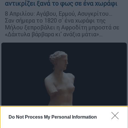
αντικρίζει ξανά το φως σε ένα χωράφι
8 Απριλίου: Αγάβου, Ερμού, Ασυγκρίτου…
Σαν σήμερα το 1820 σ΄ ένα χωράφι της
Μήλου ξεπροβάλει η Αφροδίτη μπροστά σε
«Δάχτυλα βάρβαρα κι’ ανάξια μάτια»…
Do Not Process My Personal Information