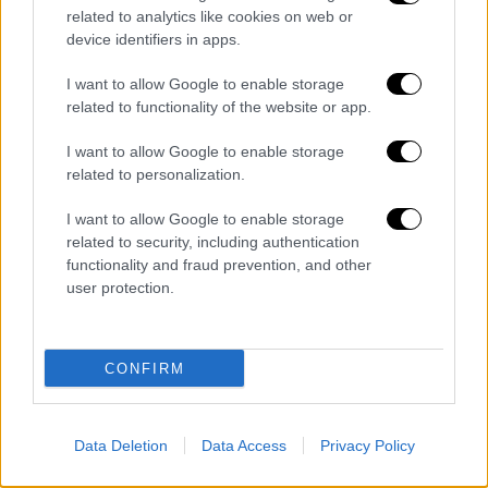
Μεσημεριανό...
|
09.08.2026 14:15
related to analytics like cookies on web or
Μεσημεριανό δελτίο ειδήσεων
device identifiers in apps.
09/08/2026
I want to allow Google to enable storage
related to functionality of the website or app.
I want to allow Google to enable storage
related to personalization.
ΑΠΟΣΠΑΣΜΑΤΑ...
|
09.08.2026 14:09
Εξονυχιστικοί έλεγχοι Ιταλών
I want to allow Google to enable storage
ταξιδιωτών από τους Ισπανούς
related to security, including authentication
functionality and fraud prevention, and other
user protection.
ΑΠΟΣΠΑΣΜΑΤΑ...
|
09.08.2026 13:55
CONFIRM
Στο αρχείο η δικογραφία για τις
υποκλοπές - Σφοδρή πολιτική
Data Deletion
Data Access
Privacy Policy
σύγκρουση