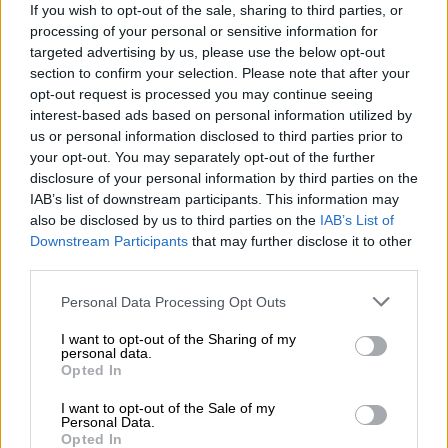
If you wish to opt-out of the sale, sharing to third parties, or
processing of your personal or sensitive information for
targeted advertising by us, please use the below opt-out
section to confirm your selection. Please note that after your
opt-out request is processed you may continue seeing
interest-based ads based on personal information utilized by
All About History
|
13.12.2019 14:15
us or personal information disclosed to third parties prior to
Aφροδίτη της Μήλου: Πώς κατάφεραν
your opt-out. You may separately opt-out of the further
να την αρπάξουν οι Γάλλοι
disclosure of your personal information by third parties on the
IAB’s list of downstream participants. This information may
Λίγους μήνες πριν ξεσηκωθεί το Έθνος κατά
also be disclosed by us to third parties on the
IAB’s List of
των Οθωμανών, ο Γεώργιος Κεντρωτάς ή
Downstream Participants
that may further disclose it to other
Μποτώνης αρχίζει να σκάβει τη γη...
third parties.
ΑΛΛΑ #TAGS
Please note that this website/app uses one or more Google
Personal Data Processing Opt Outs
services and may gather and store information including but
ειδήσεις τώρα
σαν σημερα
not limited to your visit or usage behaviour. You may click to
I want to opt-out of the Sharing of my
personal data.
grant or deny consent to Google and its third-party tags to
Opted In
αρχαιότητες
instagram
άλμπουμ
use your data for below specified purposes in below Google
consent section.
I want to opt-out of the Sale of my
άγαλμα
αγάλματα
Personal Data.
Opted In