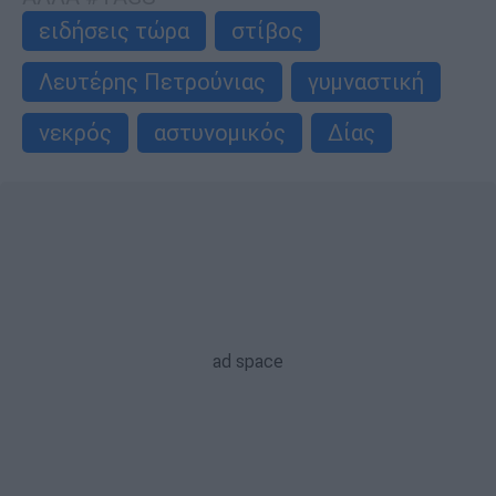
ειδήσεις τώρα
στίβος
Λευτέρης Πετρούνιας
γυμναστική
νεκρός
αστυνομικός
Δίας