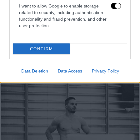
I want to allow Google to enable storage
Ελλάδα
|
09.09.2020 15:43
related to security, including authentication
Νεκρός αστυνομικός της ΔΙΑΣ σε
functionality and fraud prevention, and other
user protection.
τροχαίο - Σε σοβαρή κατάσταση
συνάδελφός του
Σύμφωνα με τις πρώτες πληροφορίες του
CONFIRM
ethnos.gr, οι δύο αστυνομικοί που επέβαιναν
στην ίδια μοτοσικλέτα εμβολίστηκαν από
διερχόμενο αυτοκίνητο
Data Deletion
Data Access
Privacy Policy