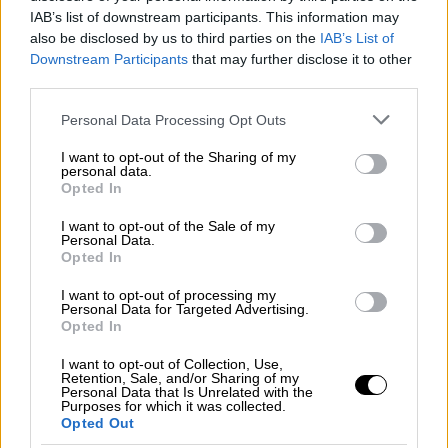
Καταγγελία Πετρούνια: Κατέρρευσαν οι
IAB’s list of downstream participants. This information may
ασύμμετροι ζυγοί την ώρα που έκανε
also be disclosed by us to third parties on the
IAB’s List of
προπόνηση μικρό κορίτσι στον Αγιο
Downstream Participants
that may further disclose it to other
Κοσμά
third parties.
Οργισμένη αντίδραση από τον χρυσό
Please note that this website/app uses one or more Google
Personal Data Processing Opt Outs
Ολυμπιονίκη της γυμναστικής Λευτέρη
services and may gather and store information including but
not limited to your visit or usage behaviour. You may click to
I want to opt-out of the Sharing of my
Πετρούνια, ο οποίος έβαλε κατά του πρώην
personal data.
grant or deny consent to Google and its third-party tags to
προέδρου της Ομοσπονδίας
Opted In
use your data for below specified purposes in below Google
consent section.
I want to opt-out of the Sale of my
Personal Data.
Opted In
I want to opt-out of processing my
Personal Data for Targeted Advertising.
Opted In
I want to opt-out of Collection, Use,
Retention, Sale, and/or Sharing of my
Personal Data that Is Unrelated with the
Purposes for which it was collected.
Opted Out