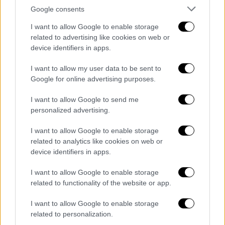
Ελλάδα
|
09.09.2020 17:47
Google consents
Θρήνος στην ΕΛ.ΑΣ.: Πατέρας μικρού
I want to allow Google to enable storage
παιδιού ο 35χρονος – Στη ΜΕΘ 25χρονος
related to advertising like cookies on web or
«Έτρεχαν για να βοηθήσουν κόσμο» οι δύο
device identifiers in apps.
αστυνομικοί στη λεωφόρο Ποσειδώνος - Ο
I want to allow my user data to be sent to
35χρονος εξέπνευσε και ο συνάδελφός του
Google for online advertising purposes.
δίνει μάχη να κρατηθεί στη ζωή
I want to allow Google to send me
personalized advertising.
I want to allow Google to enable storage
related to analytics like cookies on web or
device identifiers in apps.
I want to allow Google to enable storage
related to functionality of the website or app.
I want to allow Google to enable storage
related to personalization.