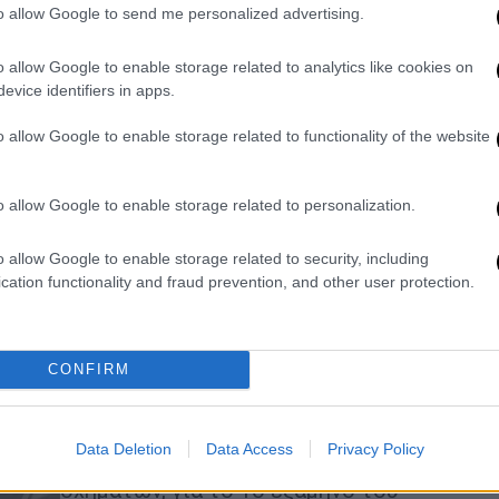
to allow Google to send me personalized advertising.
Auto
|
08.12.2020 17:10
Renault: Πρωταγωνίστρια στις
o allow Google to enable storage related to analytics like cookies on
πωλήσεις ηλεκτρικών
evice identifiers in apps.
αυτοκινήτων στην Ευρώπη
o allow Google to enable storage related to functionality of the website
Το Renault ZOE παραμένει το No1 σε
πωλήσεις ηλεκτρικό επιβατικό της
o allow Google to enable storage related to personalization.
Ευρώπης
o allow Google to enable storage related to security, including
Auto
|
30.07.2020 14:11
cation functionality and fraud prevention, and other user protection.
Ποια εταιρεία πούλησε τα
περισσότερα ηλεκτρικά
αυτοκίνητα το α' εξάμηνο του 2020
CONFIRM
Το ηλεκτρικό best seller Renault ZOE,
βρέθηκε στην 1η θέση στις
Data Deletion
Data Access
Privacy Policy
ευρωπαϊκές πωλήσεις ηλεκτρικών
οχημάτων, για το 1ο εξάμηνο του