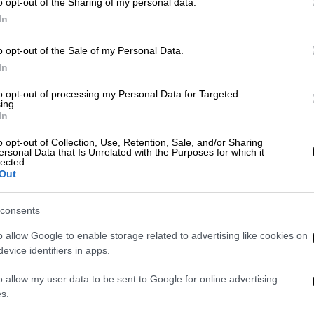
o opt-out of the Sharing of my personal data.
O Ισπανός πιλότος της Renault
In
Φερνάντο Αλόνσο ενεπλάκη σε
ατύχημα ενώ έκανε ποδηλασία στο
o opt-out of the Sale of my Personal Data.
Λουγκάνο - Σύμφωνα με
In
δημοσιεύματα έχει υποστεί κάταγμα
στο σαγόνι
to opt-out of processing my Personal Data for Targeted
ing.
In
Αθλητισμός
|
12.02.2021 00:10
o opt-out of Collection, Use, Retention, Sale, and/or Sharing
ersonal Data that Is Unrelated with the Purposes for which it
Επίσημο: Ο Φερνάντο Αλόνσο
lected.
Out
επιστρέφει στη Ρενό για το 2021
Η Renault ανακοίνωσε και επίσημα τη
consents
τρίτη θητεία του Φερνάντο Αλόνσο
στο μονοθέσιό της, με τον Ισπανό να
o allow Google to enable storage related to advertising like cookies on
evice identifiers in apps.
επιστρέφει στη Formula 1 μετά το
2018
o allow my user data to be sent to Google for online advertising
s.