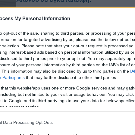
Ο Ισπανός πιλότος στην
επανεμφάνισή του στις πίστες της
ocess My Personal Information
Formula 1 δεν μπόρεσε να τερματίσει
Ώρ
για έναν απίθανο λόγο
Ώ
to opt-out of the sale, sharing to third parties, or processing of your per
formation for targeted advertising by us, please use the below opt-out s
Auto
|
12.02.2021 19:30
r selection. Please note that after your opt-out request is processed y
Φερνάντο Αλόνσο: Υποβλήθηκε σε
eing interest-based ads based on personal information utilized by us or
disclosed to third parties prior to your opt-out. You may separately opt-
επέμβαση στη γνάθο
losure of your personal information by third parties on the IAB’s list of
Ο Ισπανός οδηγός Φερνάντο Αλόνσο,
. This information may also be disclosed by us to third parties on the
IA
ο οποίος χτυπήθηκε από αυτοκίνητο
Participants
that may further disclose it to other third parties.
την ώρα που έκανε ποδηλασία, θα
 that this website/app uses one or more Google services and may gath
μείνει για δύο ημέρες στο
including but not limited to your visit or usage behaviour. You may click 
νοσοκομείο
 to Google and its third-party tags to use your data for below specifi
ogle consent section.
Auto
|
12.02.2021 00:19
Formula 1: Χτυπήθηκε από
l Data Processing Opt Outs
αυτοκίνητο ο Φερνάντο Αλόνσο