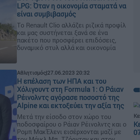
LPG: Όταν η οικονομία σταματά να
είναι συμβιβασμός
Το Renault Clio αλλάζει ριζικά προφίλ
και μας συστήνεται ξανά σε ένα
πακέτο που προσφέρει επιδόσεις,
δυναμικό στυλ αλλά και οικονομία
Αθλητισμός
|
27.06.2023 20:32
Η επέλαση των ΗΠΑ και του
Χόλιγουντ στη Formula 1: Ο Ράιαν
Ρέινολντς αγόρασε ποσοστό της
Alpine και εκτοξεύει την αξία της
Κε
Μετά την είσοδο στον χώρο του
Κ
ποδοσφαίρου ο Ράιαν Ρέινολντς και ο
Ρομπ ΜακΈλενι εισέρχονται μαζί με
0
τον Μάικλ Μπ. Τζόρνταν και στον