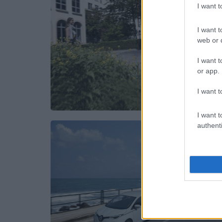
I want 
I want t
web or d
I want t
or app.
I want t
I want t
authenti