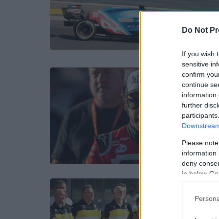
Do Not Pr
If you wish 
sensitive in
confirm you
continue se
information 
further disc
participants
Downstream 
Please note
information 
deny consent
in below Go
Persona