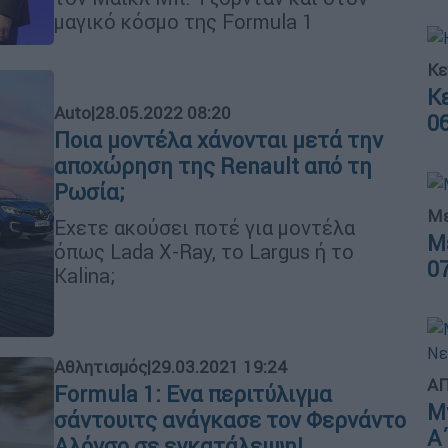
μαγικό κόσμο της Formula 1
Κε
Κ
Auto
|
28.05.2022 08:20
0
Ποια μοντέλα χάνονται μετά την
αποχώρηση της Renault από τη
Ρωσία;
Με
Εχετε ακούσει ποτέ για μοντέλα
Μ
όπως Lada X-Ray, το Largus ή το
0
Kalina;
Αθλητισμός
|
29.03.2021 19:24
ΑΠ
Formula 1: Ενα περιτύλιγμα
Μ
σάντουιτς ανάγκασε τον Φερνάντο
Α
Αλόνσο σε εγκατάλειψη!