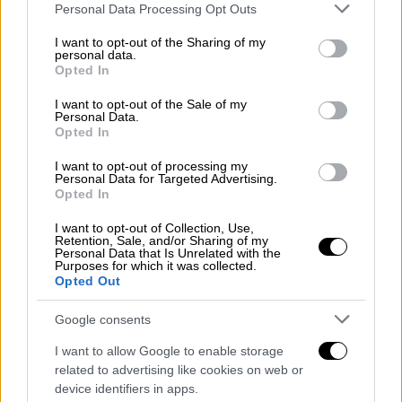
Please note that this website/app uses one or more Google
προστατευθούμε
Personal Data Processing Opt Outs
services and may gather and store information including but
not limited to your visit or usage behaviour. You may click to
I want to opt-out of the Sharing of my
personal data.
grant or deny consent to Google and its third-party tags to
Opted In
use your data for below specified purposes in below Google
consent section.
I want to opt-out of the Sale of my
Personal Data.
Opted In
I want to opt-out of processing my
Personal Data for Targeted Advertising.
Opted In
I want to opt-out of Collection, Use,
Retention, Sale, and/or Sharing of my
Personal Data that Is Unrelated with the
Purposes for which it was collected.
Opted Out
Google consents
Τεχνολογία
|
22.05.2025 09:23
I want to allow Google to enable storage
«Μην απαντάτε σε αυτά τα μηνύματα»: Η
related to advertising like cookies on web or
Google εξέδωσε προειδοποίηση στους 2
device identifiers in apps.