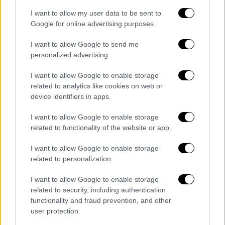
δισ. χρήστες του Gmail
I want to allow my user data to be sent to
Προειδοποίηση προς 1,8 δισ. χρήστες του
Google for online advertising purposes.
Gmail για υποκλοπές κωδικών
I want to allow Google to send me
personalized advertising.
I want to allow Google to enable storage
related to analytics like cookies on web or
device identifiers in apps.
I want to allow Google to enable storage
related to functionality of the website or app.
I want to allow Google to enable storage
related to personalization.
I want to allow Google to enable storage
related to security, including authentication
functionality and fraud prevention, and other
user protection.
Τεχνολογία
|
07.02.2025 11:11