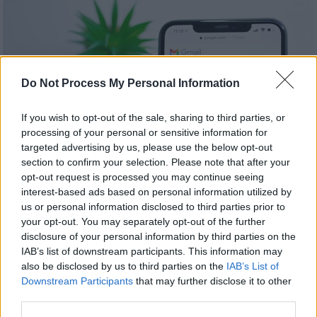
Do Not Process My Personal Information
If you wish to opt-out of the sale, sharing to third parties, or
processing of your personal or sensitive information for
targeted advertising by us, please use the below opt-out
section to confirm your selection. Please note that after your
opt-out request is processed you may continue seeing
interest-based ads based on personal information utilized by
us or personal information disclosed to third parties prior to
your opt-out. You may separately opt-out of the further
Τεχνολογία
|
18.07.2025 12:55
disclosure of your personal information by third parties on the
Προειδοποίηση από την Google: Κλέβουν
IAB’s list of downstream participants. This information may
κωδικούς χρηστών με τη χρήση της
also be disclosed by us to third parties on the
IAB’s List of
τεχνητής νοημοσύνης
Downstream Participants
that may further disclose it to other
third parties.
Τι μπορούμε να κάνουμε για να