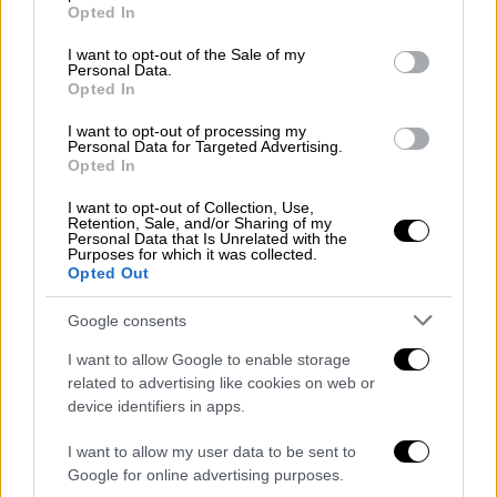
grant or deny consent to Google and its third-party tags to
Opted In
use your data for below specified purposes in below Google
consent section.
I want to opt-out of the Sale of my
Personal Data.
Opted In
I want to opt-out of processing my
Personal Data for Targeted Advertising.
Εκκλησία
|
05.03.2020 12:26
Opted In
Κυριακή της Ορθοδοξίας- Η
I want to opt-out of Collection, Use,
αναστήλωση των Ιερών Εικόνων
Retention, Sale, and/or Sharing of my
Personal Data that Is Unrelated with the
Purposes for which it was collected.
Στο πλαίσιο των λατρευτικών εκδηλώσεων
Opted Out
θα τελεσθεί στον Καθεδρικό Ναό Αθηνών
Συνοδική Θεία Λειτουργία, προεξάρχοντος
Google consents
του Προκαθημένου της Ελλαδικής
I want to allow Google to enable storage
Εκκλησίας
related to advertising like cookies on web or
device identifiers in apps.
I want to allow my user data to be sent to
Google for online advertising purposes.