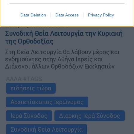
Data Deletion
Data Access
Privacy Policy
Εκκλησία
|
20.05.2019 16:55
Συνοδική Θεία Λειτουργία την Κυριακή
της Ορθοδοξίας
Στη Θεία Λειτουργία θα λάβουν μέρος και
ενδημούντες στην Αθήνα Ιερείς και
Διάκονοι άλλων Ορθοδόξων Εκκλησιών
ΑΛΛΑ #TAGS
ειδήσεις τώρα
Αρχιεπίσκοπος Ιερώνυμος
Ιερά Σύνοδος
Διαρκής Ιερά Σύνοδος
Συνοδική Θεία Λειτουργία