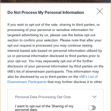
Do Not Process My Personal Information
If you wish to opt-out of the sale, sharing to third parties, or
processing of your personal or sensitive information for
Ελλάδα
|
20.03.2021 20:00
targeted advertising by us, please use the below opt-out
Lockdown: Πώς θα λειτουργήσουν οι
section to confirm your selection. Please note that after your
εκκλησίες την Κυριακή της Ορθοδοξίας
opt-out request is processed you may continue seeing
interest-based ads based on personal information utilized by
Τα μέτρα που θα ισχύουν για το άνοιγμα των
us or personal information disclosed to third parties prior to
εκκλησιών - Κυριακή της ορθοδοξίας με
your opt-out. You may separately opt-out of the further
ανοιχτές εκκλησίες
disclosure of your personal information by third parties on the
IAB’s list of downstream participants. This information may
also be disclosed by us to third parties on the
IAB’s List of
Downstream Participants
that may further disclose it to other
third parties.
Please note that this website/app uses one or more Google
Personal Data Processing Opt Outs
services and may gather and store information including but
not limited to your visit or usage behaviour. You may click to
I want to opt-out of the Sharing of my
personal data.