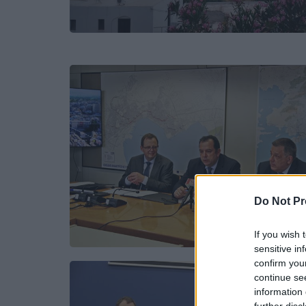
Do Not Pr
If you wish 
sensitive in
confirm you
continue se
information 