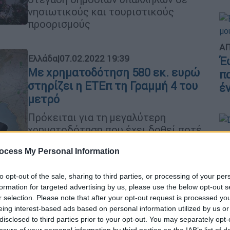
νησιωτικούς και τουριστικούς
προορισμούς
ΑΠ
Ελλάδα
|
07.02.2022 19:39
Έ
Με χρηματοδότηση 580 εκ. ευρώ
π
στηρίζει η ΕΤΕπ τη Γραμμή 4 του
έ
μετρό
Πρόκειται για τη μεγαλύτερη
χρηματοδότηση που έχει δοθεί ποτέ
Ώρ
για την κατασκευή ενός και μόνο
Ώ
ocess My Personal Information
έργου στην Ελλάδα από πλευράς
ΕΤΕπ
to opt-out of the sale, sharing to third parties, or processing of your per
formation for targeted advertising by us, please use the below opt-out s
r selection. Please note that after your opt-out request is processed y
ΑΠ
eing interest-based ads based on personal information utilized by us or
Ελλάδα
|
07.02.2022 14:45
disclosed to third parties prior to your opt-out. You may separately opt-
Φ