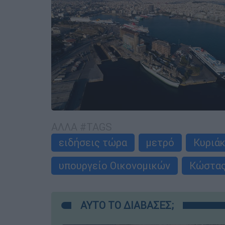
ΑΛΛΑ #TAGS
ειδήσεις τώρα
μετρό
Κυριά
υπουργείο Οικονομικών
Κώστας
ΑΥΤΟ ΤΟ ΔΙΑΒΑΣΕΣ;