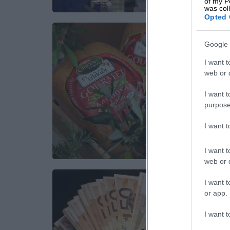
of my P
was col
Opted 
Google 
I want t
web or d
I want t
purpose
I want 
I want t
web or d
I want t
or app.
I want t