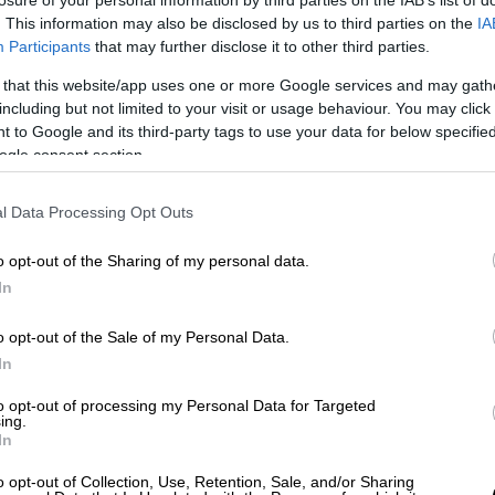
losure of your personal information by third parties on the IAB’s list of
ΕτΕΠ: 125 εκ. ευρώ για ψηφιακά
φ
. This information may also be disclosed by us to third parties on the
IA
έργα - 3.000 hotspot για το Wi-Fi
Participants
that may further disclose it to other third parties.
GR
 that this website/app uses one or more Google services and may gath
Στο προσκήνιο επανέρχεται το
including but not limited to your visit or usage behaviour. You may click 
πολυδιαφημισμένο έργο
 to Google and its third-party tags to use your data for below specifi
Ώρ
ogle consent section.
Θ
κ
l Data Processing Opt Outs
Πολιτική
|
18.03.2021 20:20
o opt-out of the Sharing of my personal data.
Μητσοτάκης: Οι επενδυτές
In
ψηφίζουν Ελλάδα - Υπογραφή
συμβάσεων 875 εκατ. ευρώ με
o opt-out of the Sale of my Personal Data.
In
ΕΤΕπ
Οι πιστωτές πιστεύουν στη
to opt-out of processing my Personal Data for Targeted
ing.
μακροπρόθεσμη στρατηγική της
In
χώρας, δηλώνει ο Κυριάκος
o opt-out of Collection, Use, Retention, Sale, and/or Sharing
Μητσοτάκης