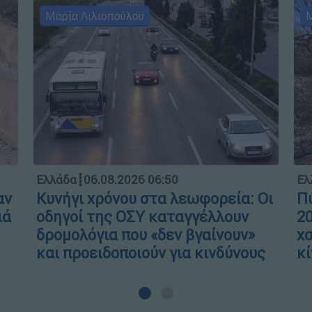
Μαρία Λιλιοπούλου
Μ
Ελλάδα
┋
06.08.2026 06:50
Ελ
αν
Κυνήγι χρόνου στα λεωφορεία: Οι
Πύ
ιά
οδηγοί της ΟΣΥ καταγγέλλουν
20
δρομολόγια που «δεν βγαίνουν»
χα
και προειδοποιούν για κινδύνους
κί