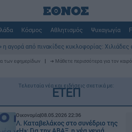
λάδα
Κόσμος
Αθλητισμός
Ψυχαγωγία
F
 πινακίδες κυκλοφορίας: Χιλιάδες αυτοκίνητα 
δα των εφημερίδων
|
➔ Μάθετε περισσότερα για τον καιρό
Τελευταία νέα και ειδήσεις σχετικά με:
ΕΤΕΠ
Οικονομία
|
08.05.2026 22:36
Λ. Καταβελάκος στο συνέδριο της
«Η»: Για την ΑΒΑΞ, η νέα γενιά