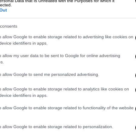
ersonal Data that Is Unrelated with the Purposes for which it
lected.
Out
Οικονομία
|
11.02.2020 12:30
consents
«Ναι» κι από την Κομισιόν για το
o allow Google to enable storage related to advertising like cookies on
σχέδιο διάσωσης της Creta Farms
evice identifiers in apps.
H Κομισιόν «έχει πλήρη εμπιστοσύνη
o allow my user data to be sent to Google for online advertising
στην εμπεριστατωμένη δέουσα
s.
επιμέλεια της ΕΤΕπ που προηγείται
οποιασδήποτε απόφασης
to allow Google to send me personalized advertising.
συγχρηματοδότησης σχεδίων
o allow Google to enable storage related to analytics like cookies on
evice identifiers in apps.
Οικονομία
|
22.01.2020 18:26
o allow Google to enable storage related to functionality of the website
Νέες συμβάσεις με την ΕΤΕπ για
έργα 330 εκατ. ευρώ
o allow Google to enable storage related to personalization.
Υπογράφονται αύριο στην Αθήνα δύο