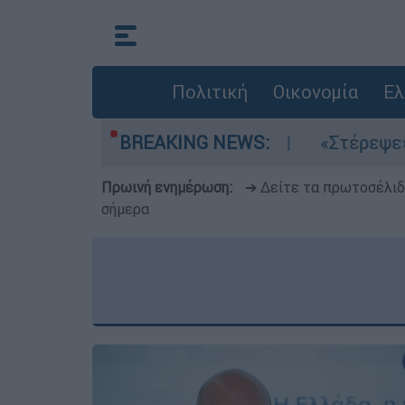
Πολιτική
Οικονομία
Ελ
λτέμια στο Αιγαίο
BREAKING NEWS:
«Στέρεψε» η αγορά από
Πρωινή ενημέρωση:
➔ Δείτε τα πρωτοσέλι
σήμερα