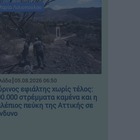
αρία Λιλιοπούλου
Μαρία Λιλι
Ελλάδα
┋
04.
λάδα
┋
05.08.2026 06:50
Μπλόκο σ
ρινος εφιάλτης χωρίς τέλος:
ΣΤΑΣΥ γι
0.000 στρέμματα καμένα και η
πινακίδε
λέπιος πεύκη της Αττικής σε
νδυνο