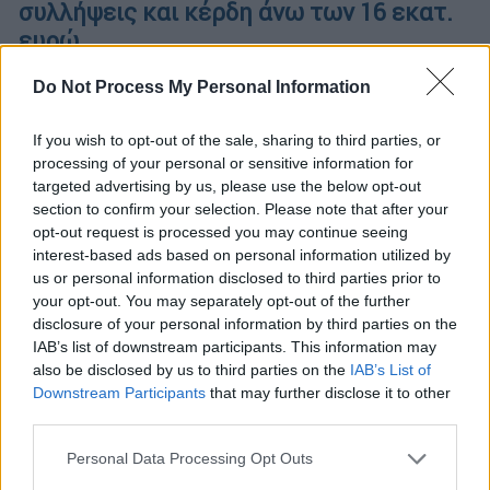
συλλήψεις και κέρδη άνω των 16 εκατ.
ευρώ
Διενεργούνται εκτεταμένες έρευνες σε
Do Not Process My Personal Information
κατοικίες και καταστήματα υγειονομικού
ενδιαφέροντος
If you wish to opt-out of the sale, sharing to third parties, or
processing of your personal or sensitive information for
targeted advertising by us, please use the below opt-out
section to confirm your selection. Please note that after your
opt-out request is processed you may continue seeing
interest-based ads based on personal information utilized by
us or personal information disclosed to third parties prior to
your opt-out. You may separately opt-out of the further
disclosure of your personal information by third parties on the
IAB’s list of downstream participants. This information may
also be disclosed by us to third parties on the
IAB’s List of
Downstream Participants
that may further disclose it to other
third parties.
Please note that this website/app uses one or more Google
Personal Data Processing Opt Outs
services and may gather and store information including but