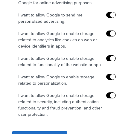
Google for online advertising purposes.
I want to allow Google to send me
personalized advertising.
Our Network
|
08.09.2025 21:00
I want to allow Google to enable storage
Συγκίνηση! 4 παιχνίδια των ’90s που
related to analytics like cookies on web or
ΟΛΟΙ λατρέψαμε
device identifiers in apps.
Μην κάνεις πως δεν θυμάσαι...
I want to allow Google to enable storage
related to functionality of the website or app.
I want to allow Google to enable storage
related to personalization.
I want to allow Google to enable storage
related to security, including authentication
functionality and fraud prevention, and other
user protection.