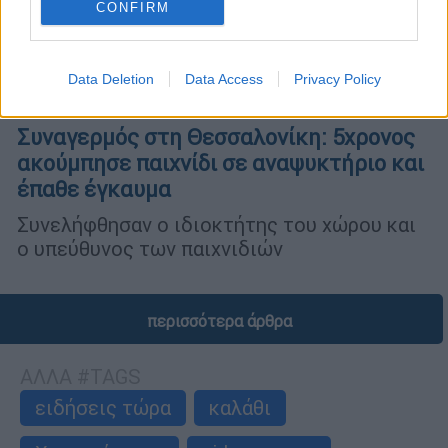
CONFIRM
Data Deletion
Data Access
Privacy Policy
Ελλάδα
|
18.08.2025 09:23
Συναγερμός στη Θεσσαλονίκη: 5χρονος
ακούμπησε παιχνίδι σε αναψυκτήριο και
έπαθε έγκαυμα
Συνελήφθησαν ο ιδιοκτήτης του χώρου και
ο υπεύθυνος των παιχνιδιών
περισσότερα άρθρα
ΑΛΛΑ #TAGS
ειδήσεις τώρα
καλάθι