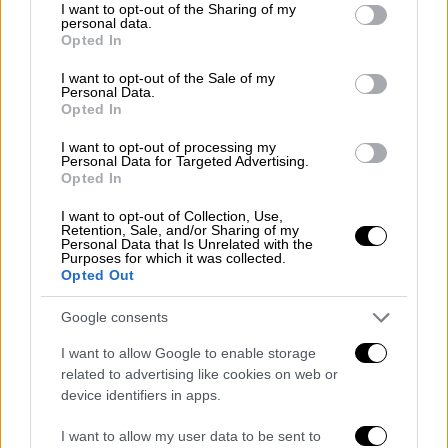
not limited to your visit or usage behaviour. You may click to
I want to opt-out of the Sharing of my
personal data.
grant or deny consent to Google and its third-party tags to
Κόσμος
|
12.01.2026 14:21
Opted In
use your data for below specified purposes in below Google
Η Barbie είναι πλέον και αυτή στο
consent section.
I want to opt-out of the Sale of my
φάσμα: Κυκλοφόρησε η πρώτη κούκλα
Personal Data.
Opted In
της εταιρείας με αυτισμό
I want to opt-out of processing my
«Τα παιχνίδια έχουν σημασία - Η
Personal Data for Targeted Advertising.
εκπροσώπηση έχει σημασία»
Opted In
I want to opt-out of Collection, Use,
Retention, Sale, and/or Sharing of my
Personal Data that Is Unrelated with the
Purposes for which it was collected.
Opted Out
Google consents
I want to allow Google to enable storage
related to advertising like cookies on web or
device identifiers in apps.
I want to allow my user data to be sent to