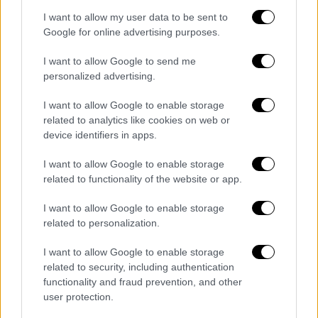
I want to allow my user data to be sent to
Google for online advertising purposes.
I want to allow Google to send me
personalized advertising.
I want to allow Google to enable storage
related to analytics like cookies on web or
device identifiers in apps.
I want to allow Google to enable storage
related to functionality of the website or app.
I want to allow Google to enable storage
Ελλάδα
|
07.04.2024 11:00
related to personalization.
Mία από τις πιο «εχθρικές» πόλεις για
I want to allow Google to enable storage
πεζούς και ποδηλάτες η Αθήνα: Το 57%
related to security, including authentication
των πεζοδρομίων σε κακή κατάσταση
functionality and fraud prevention, and other
user protection.
Στενά ή και ανύπαρκτα πεζοδρόμια,