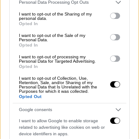
Please note that this website/app uses one or more Google
Personal Data Processing Opt Outs
services and may gather and store information including but
not limited to your visit or usage behaviour. You may click to
I want to opt-out of the Sharing of my
personal data.
grant or deny consent to Google and its third-party tags to
Opted In
use your data for below specified purposes in below Google
consent section.
I want to opt-out of the Sale of my
Personal Data.
Opted In
I want to opt-out of processing my
Personal Data for Targeted Advertising.
Opted In
I want to opt-out of Collection, Use,
Retention, Sale, and/or Sharing of my
Υγεία
|
07.04.2024 20:52
Personal Data that Is Unrelated with the
Purposes for which it was collected.
Τελικά, πόσα βήματα πρέπει να κάνουμε
Opted Out
τη μέρα για να είμαστε υγιείς; Νέα
Google consents
μελέτη δίνει την απάντηση
I want to allow Google to enable storage
Η απάντησή θα σας εκπλήξει!
related to advertising like cookies on web or
device identifiers in apps.