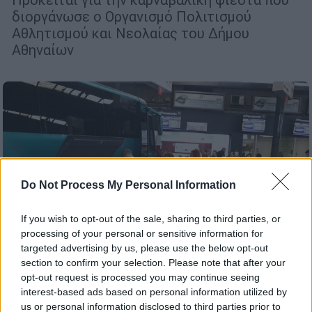
διοργάνωσε ο Οργανισμό Πολιτισμού
Αθλητισμού και Νεολαίας του Δήμου
Αθηναίων
Do Not Process My Personal Information
If you wish to opt-out of the sale, sharing to third parties, or
processing of your personal or sensitive information for
targeted advertising by us, please use the below opt-out
section to confirm your selection. Please note that after your
opt-out request is processed you may continue seeing
interest-based ads based on personal information utilized by
Ελλάδα
|
02.03.2025 11:52
us or personal information disclosed to third parties prior to