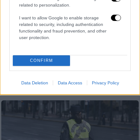
related to personalization.
I want to allow Google to enable storage
related to security, including authentication
functionality and fraud prevention, and other
user protection.
Οικονομία
|
27.02.2025 06:35
Αυξημένο το κόστος για το φετινό
CONFIRM
σαρακοστιανό τραπέζι – Τα «αλμυρά»
προϊόντα
Data Deletion
Data Access
Privacy Policy
Αναλυτικά η λίστα με τις τιμές