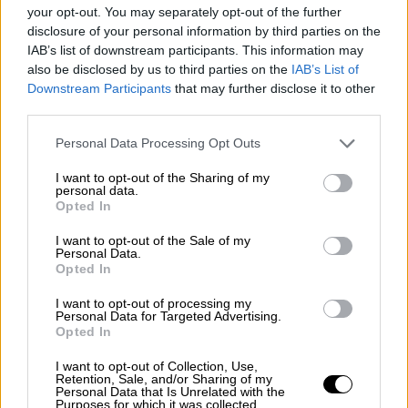
your opt-out. You may separately opt-out of the further
Όπου φύγει φύγει οι Αθηναίοι: Έκτακτα
disclosure of your personal information by third parties on the
δρομολόγια στα ΚΤΕΛ - Κάθε 15 λεπτά
IAB’s list of downstream participants. This information may
αναχωρεί δρομολόγιο για Πάτρα
also be disclosed by us to third parties on the
IAB’s List of
Downstream Participants
that may further disclose it to other
Φεύγουν οι Αθηναίοι μαζικά για
third parties.
τους καρναβαλικούς προορισμούς
Please note that this website/app uses one or more Google
Personal Data Processing Opt Outs
services and may gather and store information including but
not limited to your visit or usage behaviour. You may click to
I want to opt-out of the Sharing of my
personal data.
grant or deny consent to Google and its third-party tags to
Opted In
use your data for below specified purposes in below Google
consent section.
I want to opt-out of the Sale of my
Personal Data.
Opted In
I want to opt-out of processing my
Personal Data for Targeted Advertising.
Opted In
I want to opt-out of Collection, Use,
Retention, Sale, and/or Sharing of my
Personal Data that Is Unrelated with the
Purposes for which it was collected.