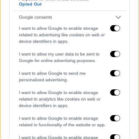
Opted Out
Ελλάδα
|
02.03.2025 11:15
Google consents
Πατρινό Καρναβάλι 2025: Κορυφώνονται
I want to allow Google to enable storage
σήμερα οι εκδηλώσεις με τη μεγάλη
related to advertising like cookies on web or
παρέλαση - 55.000 καρναβαλιστές στους
device identifiers in apps.
δρόμους
I want to allow my user data to be sent to
Με την μεγάλη καρναβαλική παρέλαση και
Google for online advertising purposes.
την τελετή λήξης κορυφώνονται σήμερα
I want to allow Google to send me
στην Πάτρα οι εκδηλώσεις του καρναβαλιού
personalized advertising.
I want to allow Google to enable storage
related to analytics like cookies on web or
device identifiers in apps.
I want to allow Google to enable storage
related to functionality of the website or app.
I want to allow Google to enable storage