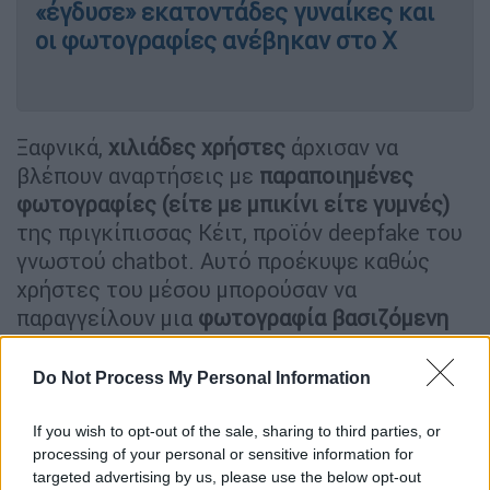
«έγδυσε» εκατοντάδες γυναίκες και
οι φωτογραφίες ανέβηκαν στο X
Ξαφνικά,
χιλιάδες χρήστες
άρχισαν να
βλέπουν αναρτήσεις με
παραποιημένες
φωτογραφίες (είτε με μπικίνι είτε γυμνές)
της πριγκίπισσας Κέιτ, προϊόν deepfake του
γνωστού chatbot. Αυτό προέκυψε καθώς
χρήστες του μέσου μπορούσαν να
παραγγείλουν μια
φωτογραφία βασιζόμενη
σε πραγματική εικόνα
. Το Παλάτι του
Κένσινγκτον
αρνήθηκε να σχολιάσει
το
Do Not Process My Personal Information
περιστατικό ενώ ήδη έχουν ενημερωθεί οι
αρμόδιες Αρχές. Το υλικό
έχει διαγραφεί
If you wish to opt-out of the sale, sharing to third parties, or
processing of your personal or sensitive information for
από την πλατφόρμα κοινωνικής δικτύωσης.
targeted advertising by us, please use the below opt-out