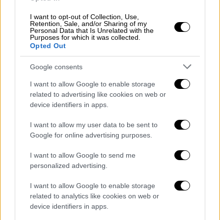
έχουν εκφραστεί σχετικά με τις
I want to opt-out of Collection, Use,
σεξουαλικοποιημένες εικόνες ανθρώπων
και
Retention, Sale, and/or Sharing of my
Personal Data that Is Unrelated with the
σεξουαλικοποιημένες εικόνες παιδιών
που
Purposes for which it was collected.
παράγονται στο Grok. Έχουμε επικοινωνήσει
Opted Out
επειγόντως με την X και την xAI για να
Google consents
κατανοήσουμε
ποια μέτρα έχουν λάβει
για να
συμμορφωθούν με τα νόμιμα καθήκοντά τους
I want to allow Google to enable storage
related to advertising like cookies on web or
για την προστασία των χρηστών στο
device identifiers in apps.
Ηνωμένο Βασίλειο. Με βάση την απάντησή
τους, θα προβούμε σε ταχεία αξιολόγηση για
I want to allow my user data to be sent to
να διαπιστώσουμε εάν υπάρχουν
πιθανά
Google for online advertising purposes.
ζητήματα συμμόρφωσης
που δικαιολογούν
I want to allow Google to send me
διερεύνηση».
personalized advertising.
Την Κυριακή (4/1), η πλατφόρμα
εξέδωσε
I want to allow Google to enable storage
προειδοποίηση προς τους χρήστες
να μην
related to analytics like cookies on web or
χρησιμοποιούν το Grok για τη δημιουργία
device identifiers in apps.