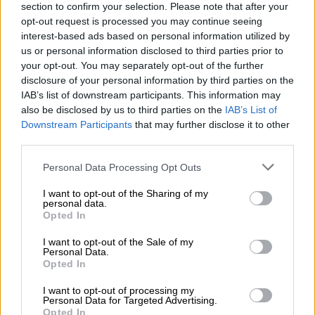
Πιέσεις για σοβαρά ρυθμιστικά μέτρα
section to confirm your selection. Please note that after your
opt-out request is processed you may continue seeing
στον Μασκ
interest-based ads based on personal information utilized by
us or personal information disclosed to third parties prior to
Από την πλευρά της, η Ofcom,
ρυθμιστική
your opt-out. You may separately opt-out of the further
αρχή
του
Ηνωμένου Βασιλείου
που είναι
disclosure of your personal information by third parties on the
υπεύθυνη για υπηρεσίες επικοινωνίας
όπως
IAB’s list of downstream participants. This information may
also be disclosed by us to third parties on the
IAB’s List of
η τηλεόραση και τα μέσα κοινωνικής
Downstream Participants
that may further disclose it to other
δικτύωσης, απαίτησε άμεσα εξηγήσεις από
third parties.
την X σχετικά με το γεγονός ότι
δεν
Please note that this website/app uses one or more Google
Personal Data Processing Opt Outs
συμμορφώνεται με τους νόμους
περί
services and may gather and store information including but
διαδικτυακής ασφάλειας.
not limited to your visit or usage behaviour. You may click to
I want to opt-out of the Sharing of my
personal data.
grant or deny consent to Google and its third-party tags to
Ένας εκπρόσωπος της Ofcom δήλωσε στα
Opted In
use your data for below specified purposes in below Google
βρετανικά μέσα: «Η αντιμετώπιση της
consent section.
I want to opt-out of the Sale of my
παράνομης διαδικτυακής βλάβης και η
Personal Data.
Opted In
προστασία των παιδιών
παραμένουν
επείγουσες προτεραιότητες για την Ofcom.
I want to opt-out of processing my
Personal Data for Targeted Advertising.
Γνωρίζουμε τις σοβαρές ανησυχίες που
Opted In