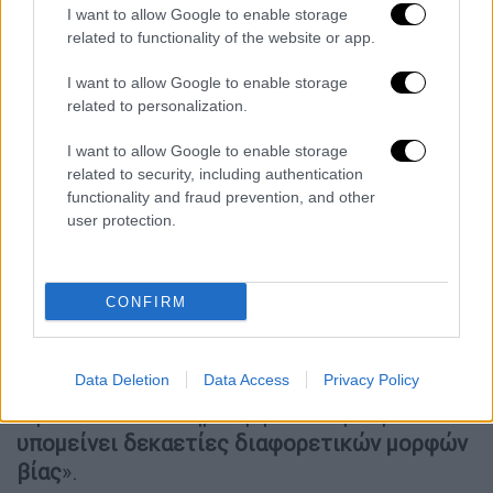
παράνομου περιεχομένου. Ο Έλον Μασκ
I want to allow Google to enable storage
επίσης προειδοποίησε όποιον ζητήσει από
related to functionality of the website or app.
την Τεχνητή Νοημοσύνη να δημιουργήσει
I want to allow Google to enable storage
παράνομο περιεχόμενο ότι
«θα υποστεί τις
related to personalization.
ίδιες συνέπειες»
σαν να το ανέβαζε ο ίδιος.
Η
πολιτική αποδεκτής χρήσης
του chatbot
I want to allow Google to enable storage
απαγορεύει την «απεικόνιση ομοιοτήτων
related to security, including authentication
functionality and fraud prevention, and other
προσώπων με πορνογραφικό τρόπο».
user protection.
Έντονες αντιδράσεις από τους
χρήστες
CONFIRM
Πάντως,
χρήστες της πλατφόρμας
αντέδρασαν
στις deepfake εικόνες της
Data Deletion
Data Access
Privacy Policy
πριγκίπισσας με έναν να γράφει: «Τόσο
αηδιαστικό. Η καημένη η Αικατερίνη
έχει
υπομείνει δεκαετίες διαφορετικών μορφών
βίας
».