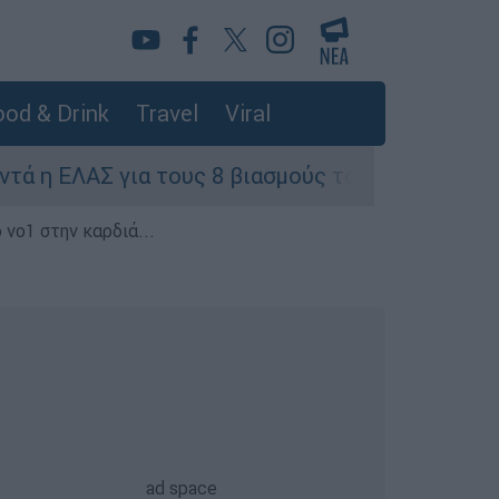
od & Drink
Travel
Viral
για τους 8 βιασμούς τουριστριών - «Μόνο 3 περ
 νο1 στην καρδιά...