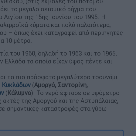
ινθιακού, (στις εκβολές του ποταμού
άει το μεγάλο σεισμικό ρήγμα που
 Αιγίου της 15ης Ιουνίου του 1995. Η
παλιρροϊκά κύματα και πολύ παλαιότερα,
ου – όπως έχει καταγραφεί από περιηγητές
α 10 μέτρα.
ία του 1960, δηλαδή το 1963 και το 1965,
ν Ελλάδα τα οποία είχαν ύψος πέντε και
αι το πιο πρόσφατο μεγαλύτερο τσουνάμι
ν
Κυκλάδων
(
Αμοργό, Σαντορίνη,
ων
(
Κάλυμνο
). Το νερό έφτασε σε υψόμετρο
 ακτές της Αμοργού και της Αστυπάλαιας,
σε σημαντικές καταστροφές στα γύρω