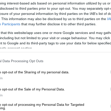
στην Τόνγκα από το τσουνάμι μετά
eing interest-based ads based on personal information utilized by us or
disclosed to third parties prior to your opt-out. You may separately opt-
losure of your personal information by third parties on the IAB’s list of
. This information may also be disclosed by us to third parties on the
IA
Participants
that may further disclose it to other third parties.
μετά το καταστροφικό τσουνάμι στην
 that this website/app uses one or more Google services and may gath
including but not limited to your visit or usage behaviour. You may click 
 to Google and its third-party tags to use your data for below specifi
ogle consent section.
νιο στην Ελλάδα: Εκτός από το ισχυρό
l Data Processing Opt Outs
ιες περιοχές του Κορινθιακού το
1963
άμι είχε πλήξει τα παράλια του Αιγαίου
o opt-out of the Sharing of my personal data.
ίχτερ.
In
 1963 έπληξε την περιοχή της
Αιγιάλειας
o opt-out of the Sale of my Personal Data.
 παραλιακή ζώνη επί αρκετά χιλιόμετρα
In
ο , έως την περιοχή του
Νέου Ερινεού
 (κατ' άλλους τέσσερις)
νεκρούς
, 12
to opt-out of processing my Personal Data for Targeted
ing.
λεσε εκτεταμένες καταστροφές, και