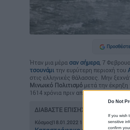
Προσθέστε
Ήταν μια μέρα
σαν σήμερα
, 7 Φεβρου
τσουνάμι
την ευρύτερη περιοχή του
στις ελληνικές θάλασσες. Μην ξεχνά
Μινωικό Πολιτισμό
μετά την έκρηξη
1614 χρόνια πριν από τη γέννηση του
Do Not Pr
ΔΙΑΒΑΣΤΕ ΕΠΙΣΗΣ
If you wish 
sensitive in
Κόσμος
|
18.01.2022 13:22
confirm you