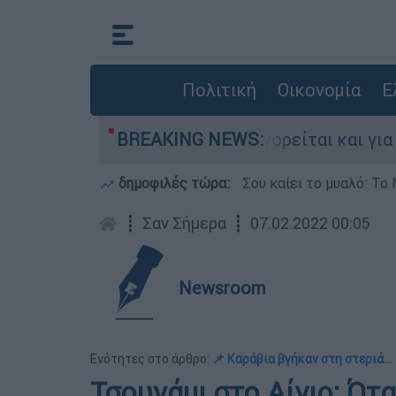
Πολιτική
Οικονομία
Ε
στην Ελλάδα - Κατηγορείται και για την εκτέλε
BREAKING NEWS:
δημοφιλές τώρα:
Σου καίει το μυαλό: Το 
┋
Σαν Σήμερα
┋
07.02.2022 00:05
Newsroom
Ενότητες στο άρθρο:
📌 Καράβια βγήκαν στη στεριά...
Τσουνάμι στο Αίγιο: Ότ