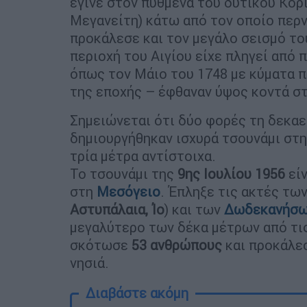
έγινε στον πυθμένα του δυτικού Κορ
Μεγανείτη) κάτω από τον οποίο περν
προκάλεσε και τον μεγάλο σεισμό του
περιοχή του Αιγίου είχε πληγεί από 
όπως τον Μάιο του 1748 με κύματα π
της εποχής – έφθαναν ύψος κοντά στ
Σημειώνεται ότι δύο φορές τη δεκαετ
δημιουργήθηκαν ισχυρά τσουνάμι στη
τρία μέτρα αντίστοιχα.
Το τσουνάμι της
9ης Ιουλίου 1956
είν
στη
Μεσόγειο
. Έπληξε τις ακτές τω
Αστυπάλαια, Ίο
) και των
Δωδεκανήσ
μεγαλύτερο των δέκα μέτρων από τις
σκότωσε
53 ανθρώπους
και προκάλε
νησιά.
Διαβάστε ακόμη