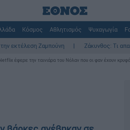
λλάδα
Κόσμος
Αθλητισμός
Ψυχαγωγία
Fo
ση Ζαμπούνη
Ζάκυνθος: Τι απαντά η ΕΛΑΣ 
Netflix έφερε την ταινιάρα του Νόλαν που οι φαν έχουν κρυφό
αν βάρκες ανέβηκαν σε