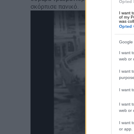
Opted 
σκόρπισε πανικό.
I want t
of my P
was col
Opted 
Google 
I want t
web or d
I want t
purpose
I want 
I want t
web or d
I want t
or app.