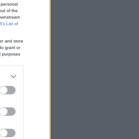
 personal
out of the
 downstream
B’s List of
er and store
to grant or
ed purposes