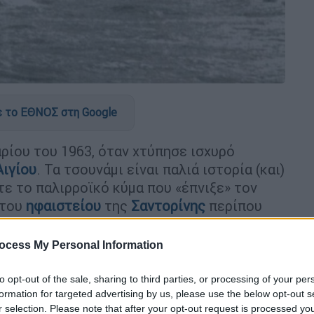
 το ΕΘΝΟΣ στη Google
αρίου του 1963, όταν χτύπησε ισχυρό
Αιγίου
. Τα τσουνάμι είναι παλιά ιστορία (και)
τε το παλιρροϊκό κύμα που «έπνιξε» τον
 του
ηφαιστείου
της
Σαντορίνης
περίπου
 Χριστού.
ocess My Personal Information
to opt-out of the sale, sharing to third parties, or processing of your per
formation for targeted advertising by us, please use the below opt-out s
r selection. Please note that after your opt-out request is processed y