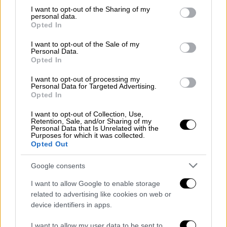
το μυθιστόρημά του «
Βάρδια
» και το
not limited to your visit or usage behaviour. You may click to
I want to opt-out of the Sharing of my
personal data.
grant or deny consent to Google and its third-party tags to
τελευταίο βιβλίο με ποιήματά του, το
Opted In
use your data for below specified purposes in below Google
«
Τραβέρσο
», που θα κυκλοφορήσει δύο μήνες
consent section.
I want to opt-out of the Sale of my
μετά το θάνατό του.
Personal Data.
Opted In
Αξεδιάλυτο μείγμα εμπειριών
I want to opt-out of processing my
Personal Data for Targeted Advertising.
Η περίπτωση Καββαδία παρουσιάζει
Opted In
ξεχωριστό ενδιαφέρον, αφού η ζωή και το
I want to opt-out of Collection, Use,
έργο του αποτελούν ένα αξεδιάλυτο μείγμα
Retention, Sale, and/or Sharing of my
Personal Data that Is Unrelated with the
εμπειριών και επινοήσεων, με τις ναυτικές
Purposes for which it was collected.
ιστορίες που παρατίθενται να αποδίδουν
Opted Out
θαυμαστά τα ανθρώπινα ψυχικά τοπία σε
Google consents
συνθήκες τυχοδιωκτισμού, μέθης, πορνείας,
σύφιλης και θανάτου.
I want to allow Google to enable storage
related to advertising like cookies on web or
Πίσω, ωστόσο, από την επίφαση της
device identifiers in apps.
παρακμής και της φυγής, για τον Καββαδία
υπάρχει ο άνθρωπος, η μεγάλη περιπέτεια
I want to allow my user data to be sent to