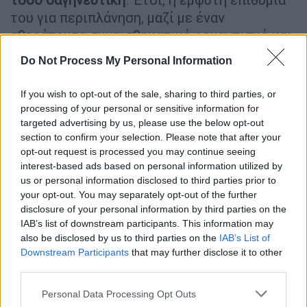
του για περιπλάνηση, μαζί με έναν
αθεράπευτα συναισθηματικό ρομαντισμό και
μία λεπτή διαπεραστική θλίψη, θα
Do Not Process My Personal Information
αποτυπωθούν -ήδη από τα πρώτα του
ποιήματα- με μια ασυνήθιστη ωριμότητα. Η
If you wish to opt-out of the sale, sharing to third parties, or
προστυχιά των λιμανιών, η ζαλιστική
processing of your personal or sensitive information for
μυρωδιά των μπορντέλων, η βασανιστική
targeted advertising by us, please use the below opt-out
section to confirm your selection. Please note that after your
υγρασία, οι σκοτεινές διαδρομές των
opt-out request is processed you may continue seeing
περιθωριακών και καταδικασμένων, η ενοχή,
interest-based ads based on personal information utilized by
η φθορά, η περιπλάνηση: Όλα αυτά θα
us or personal information disclosed to third parties prior to
αποτελούσαν για τον ονειροπόλο
your opt-out. You may separately opt-out of the further
disclosure of your personal information by third parties on the
ασυρματιστή των καραβιών, τις βιωματικές
IAB’s list of downstream participants. This information may
και - κατ’ επέκτασιν - ποιητικές του πρώτες
also be disclosed by us to third parties on the
IAB’s List of
ύλες. Μόλις στα 23 του χρόνια, ο Καββαδίας
Downstream Participants
that may further disclose it to other
θα εκδώσει την πρώτη ποιητική συλλογή
third parties.
του: «
Μαραμπού
». Η επιτυχία ήρθε χωρίς
Please note that this website/app uses one or more Google
Personal Data Processing Opt Outs
καθυστέρηση. Θα ακολουθήσει το «Πούσι»,
services and may gather and store information including but