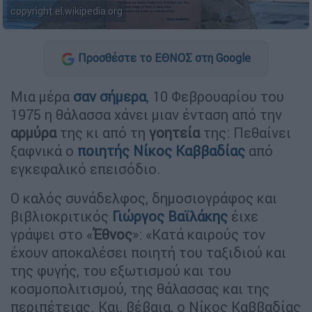
copyright el.wikipedia.org
Προσθέστε το ΕΘΝΟΣ στη Google
Μια μέρα
σαν σήμερα
, 10 Φεβρουαρίου του
1975 η θάλασσα χάνει μιαν ένταση από την
αρμύρα
της κι από τη
γοητεία
της: Πεθαίνει
ξαφνικά ο
ποιητής
Νίκος Καββαδίας
από
εγκεφαλικό επεισόδιο.
Ο καλός συνάδελφος, δημοσιογράφος και
βιβλιοκριτικός
Γιώργος Βαϊλάκης
έιχε
γράψει στο «
Έθνος
»: «Κατά καιρούς τον
έχουν αποκαλέσει ποιητή του ταξιδιού και
της φυγής, του εξωτισμού και του
κοσμοπολιτισμού, της θάλασσας και της
περιπέτειας. Και, βέβαια, ο Νίκος Καββαδίας