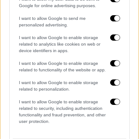
της ύπαρξης. Και εδώ, ακριβώς, είναι που
Google for online advertising purposes.
πρωτοτύπησε: Κατάφερε να σκιαγραφήσει -
I want to allow Google to send me
με αδρές γραμμές - μοναχικές ανθρώπινες
personalized advertising.
μορφές σε ακραίες καταστάσεις
απελπισίας,
απομόνωσης, μελαγχολίας, παροξυσμού
και
I want to allow Google to enable storage
related to analytics like cookies on web or
-εν τέλει- ενός
πάθους
έξω από τα όρια του
device identifiers in apps.
πολιτισμού, εκεί που κυριαρχούν οι φυσικές
δυνάμεις και τα ένστικτα».
I want to allow Google to enable storage
related to functionality of the website or app.
I want to allow Google to enable storage
related to personalization.
I want to allow Google to enable storage
video
related to security, including authentication
functionality and fraud prevention, and other
user protection.