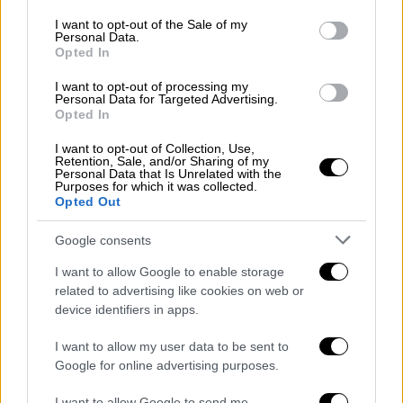
use your data for below specified purposes in below Google
το μεσημέρι). Η μέγιστη θερμοκρασία της
consent section.
I want to opt-out of the Sale of my
10ης Φεβρουαρίου στο Θησείο ήταν -0,3
Personal Data.
Opted In
βαθμοί Κελσίου (ολικός παγετός) και το
χιόνι έμεινε στην πόλη τέσσερις μέρες.
I want to opt-out of processing my
Personal Data for Targeted Advertising.
Opted In
I want to opt-out of Collection, Use,
Retention, Sale, and/or Sharing of my
Personal Data that Is Unrelated with the
Purposes for which it was collected.
Opted Out
Google consents
I want to allow Google to enable storage
related to advertising like cookies on web or
device identifiers in apps.
I want to allow my user data to be sent to
Η Αθήνα του 1900 στα χιόνια.
Google for online advertising purposes.
»Αναφορικά με το ύψος
του χιονιού που είχε
I want to allow Google to send me