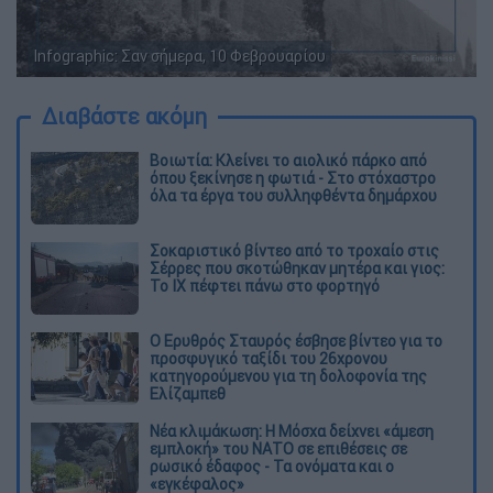
Infographic: Σαν σήμερα, 10 Φεβρουαρίου
Διαβάστε ακόμη
Βοιωτία: Κλείνει το αιολικό πάρκο από
όπου ξεκίνησε η φωτιά - Στο στόχαστρο
όλα τα έργα του συλληφθέντα δημάρχου
Σοκαριστικό βίντεο από το τροχαίο στις
Σέρρες που σκοτώθηκαν μητέρα και γιος:
Το ΙΧ πέφτει πάνω στο φορτηγό
Ο Ερυθρός Σταυρός έσβησε βίντεο για το
προσφυγικό ταξίδι του 26χρονου
κατηγορούμενου για τη δολοφονία της
Ελίζαμπεθ
Νέα κλιμάκωση: Η Μόσχα δείχνει «άμεση
εμπλοκή» του ΝΑΤΟ σε επιθέσεις σε
ρωσικό έδαφος - Τα ονόματα και ο
«εγκέφαλος»