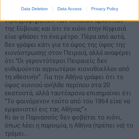
μέτρου”. Η εφημερίδα ΕΜΠΡΟΣ της 11ης
Data Deletion
Data Access
Privacy Policy
Φεβρουαρίου αναφέρει το περιεχόμενο των
τηλεγραφημάτων των τοπικών αρχόντων
της Εύβοιας και ότι το χιόνι στην Κηφισιά
είχε φθάσει το ένα μέτρο. Πέρα από αυτά,
δεν γράφει κάτι για το ύψος της ύψος της
χιονόστρωσης στον Πειραιά, αλλά αναφέρει
ότι “Οι γεροντότεροι Πειραιείς δεν
ενθυμούνται αγριωτέραν χιονοθύελλαν από
τη χθεσινήν”. Για την Αθήνα γράφει ότι το
ύψος χιονιού ανήλθε περίπου στα 20
εκατοστά, αλλά ταυτόχρονα επισημαίνει ότι
“Το φαινόμενον τούτο από του 1864 είχε να
εμφανιστεί εις τας Αθήνας”».
Κι αν ο Παρνασσός δεν φοβάται το χιόνι,
όπως λέει η παροιμία, η Αθήνα (πρέπει να) το
τρέμει…