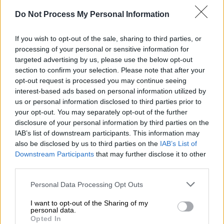
Ζιακόπουλου ziakopoulos.blogspot.com:
Do Not Process My Personal Information
«Στην Αττικοβοιωτία και την Εύβοια, την 6η
Φεβρουαρίου 1911, ο καιρός είχε
If you wish to opt-out of the sale, sharing to third parties, or
παρουσιάσει σχετική βελτίωση, αλλά την 7η
processing of your personal or sensitive information for
του μηνός, σημειώθηκε νέα ψυχρή εισβολή
targeted advertising by us, please use the below opt-out
section to confirm your selection. Please note that after your
που έφερε χιόνια από το απόγευμα αυτής
opt-out request is processed you may continue seeing
της μέρας ως το πρωί της επομένης, 8ης
interest-based ads based on personal information utilized by
Φεβρουαρίου 1911. Στις περιοχές που
us or personal information disclosed to third parties prior to
χιόνισε συμπεριλαμβάνεται και η Αθήνα.
your opt-out. You may separately opt-out of the further
disclosure of your personal information by third parties on the
Πριν καλά-καλα τελειώσει αυτός ο χιονιάς,
IAB’s list of downstream participants. This information may
στις 9 Φεβρουαρίου, νέα πιο ισχυρή ψυχρή
also be disclosed by us to third parties on the
IAB’s List of
εισβολή έφερε καινούριο πιο βαρύ από τον
Downstream Participants
that may further disclose it to other
πρώτο χιονιά, ο οποίος στην Αθήνα άρχισε
third parties.
το βράδυ εκείνης της μέρας. Σύμφωνα με τις
Please note that this website/app uses one or more Google
Personal Data Processing Opt Outs
μαρτυρίες της εποχής, χιόνιζε ασταμάτητα
services and may gather and store information including but
όλη τη νύχτα και όλο το πρωινό της 10ης
not limited to your visit or usage behaviour. You may click to
I want to opt-out of the Sharing of my
personal data.
grant or deny consent to Google and its third-party tags to
Φεβρουαρίου (το χιόνι σταμάτησε λίγο μετά
Opted In