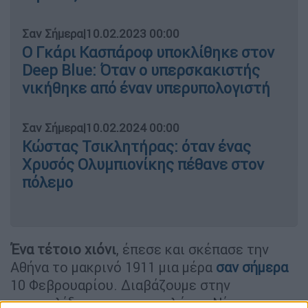
Σαν Σήμερα
|
10.02.2023 00:00
Ο Γκάρι Κασπάροφ υποκλίθηκε στον
Deep Blue: Όταν ο υπερσκακιστής
νικήθηκε από έναν υπερυπολογιστή
Σαν Σήμερα
|
10.02.2024 00:00
Κώστας Τσικλητήρας: όταν ένας
Χρυσός Ολυμπιονίκης πέθανε στον
πόλεμο
Ένα τέτοιο χιόνι
, έπεσε και σκέπασε την
Αθήνα το μακρινό 1911 μια μέρα
σαν σήμερα
10 Φεβρουαρίου. Διαβάζουμε στην
ιστοσελίδα του μετεωρολόγου Νίκου