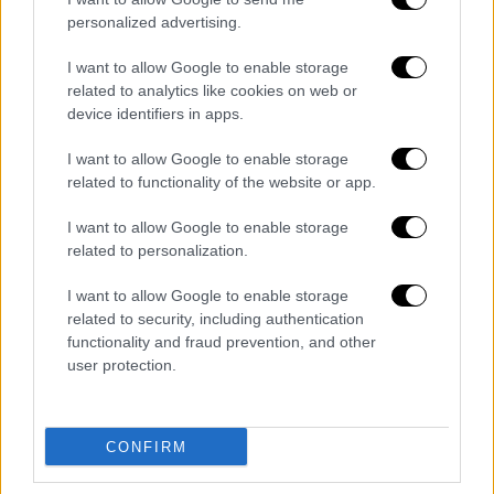
πέσει, η εφημερίδα ΣΚΡΙΠ της 11ης
personalized advertising.
Φεβρουαρίου (29-1-1911 με το παλαιό
I want to allow Google to enable storage
ημερολόγιο) έγραφε: “Το πάρκον του
related to analytics like cookies on web or
Ζαππείου είχε στρωθεί από της νυκτός με
device identifiers in apps.
παχύτατα στρώματα χιόνος (…) Εις τους
I want to allow Google to enable storage
δρόμους τους κεντρικούς διάφοροι εργάται
related to functionality of the website or app.
μαζεύουν το χιόνι και το τοποθετούν εις
σωρούς προ των πεζοδρομίων (…) Εις το
I want to allow Google to enable storage
χωρίον Βίλλια το χιόνι ανήλθεν εις μέγα
related to personalization.
ύψος, οι δε κάτοικοι κινδυνεύουν εντός των
I want to allow Google to enable storage
οικιών τους (…) Εις την Μαλακάσαν της
related to security, including authentication
Αττικής το χιόνι ανήλθεν εις ύψος δύο
functionality and fraud prevention, and other
μέτρων (…) Ολόκληρη η Θεσσαλική πεδιάς
user protection.
είναι κεκαλυμμένη υπό χιόνων, αίτινες εις
πλείστα μέρη ανήλθον εις ύψος τριών
μέτρων (…) Η Κηφισιά έχει αποκλειστεί υπό
CONFIRM
χιόνος ανελθούσης εις ύψος πλέον του