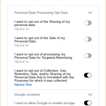
κακώσεις». Η συνέχεια ήταν αναμενόμενη: «Ο
third parties.
σοβαρός κρανιοεγκεφαλικός τραυματισμός
Please note that this website/app uses one or more Google
Personal Data Processing Opt Outs
που υπέστη τον οδήγησε σε κώμα και
services and may gather and store information including but
χρειάστηκε άμεση νευροχειρουργική
not limited to your visit or usage behaviour. You may click to
I want to opt-out of the Sharing of my
personal data.
επέμβαση. Βρίσκεται σε κρίσιμη
grant or deny consent to Google and its third-party tags to
Opted In
use your data for below specified purposes in below Google
κατάσταση». Ο Σουμάχερ υποβλήθηκε σε δύο
consent section.
I want to opt-out of the Sale of my
νευροχειρουργικές επεμβάσεις. Τον Ιούνιο
Personal Data.
του 2014, ο Σουμάχερ, πήρε εξιτήριο από το
Opted In
νοσοκομείο της Γκρενόμπλ και από τότε
I want to opt-out of processing my
παραμένει εν ζωή μεν, δίχως ποτέ να έχει
Personal Data for Targeted Advertising.
Opted In
διακριβωθεί η πραγματική κατάσταση της
υγείας του, δε. Γράφονται πολλά κι
I want to opt-out of Collection, Use,
Retention, Sale, and/or Sharing of my
ακούγονται περισσότερα, όπως το ότι κάθε
Personal Data that Is Unrelated with the
Purposes for which it was collected.
εβδομάδα θεραπείας του «Σούμι» κοστίζει
Opted Out
191.000 ευρώ, και τα πάντα γόνονται στον
ειδικά διαμορωμένο χώρο του σπιτιού του
Google consents
στην Ελβετία. Όλα είναι εικασίες και πολλά
I want to allow Google to enable storage