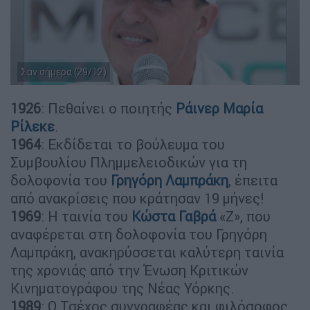
Σαν σήμερα (29/12)
1926
: Πεθαίνει ο ποιητής
Ράινερ Μαρία
Ρίλεκε
.
1964
: Εκδίδεται το βούλευμα του
Συμβουλίου Πλημμελειοδικών για τη
δολοφονία του
Γρηγόρη Λαμπράκη
, έπειτα
από ανακρίσεις που κράτησαν 19 μήνες!
1969
: Η ταινία του
Κώστα Γαβρά
«Ζ», που
αναφέρεται στη δολοφονία του Γρηγόρη
Λαμπράκη, ανακηρύσσεται καλύτερη ταινία
της χρονιάς από την Ένωση Κριτικών
Κινηματογράφου της Νέας Υόρκης.
1989
: Ο Τσέχος συγγραφέας και φιλόσοφος