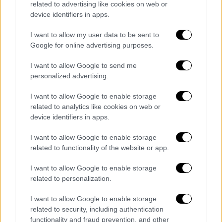
από αυτά υπερβολές που προσδοκούν στην
related to advertising like cookies on web or
άγρα αναγνωστών. Τίποτα δεν έχει
device identifiers in apps.
διαρρεύσει από το σπίτι-νοσοκομείο-
I want to allow my user data to be sent to
φρούριο.
Google for online advertising purposes.
Πριν από έναν μήνα
, ο πρώην επικεφαλής
I want to allow Google to send me
επιχειρήσεων της Red Bull, Ρίτσαρντ
personalized advertising.
Χόπκινς, προσωπικός φίλος του Σουμάχερ,
I want to allow Google to enable storage
δήλωσε πως ο Σουμάχερ δεν θα είναι ποτέ
related to analytics like cookies on web or
ξανά καλά για να κάνει δημόσια
device identifiers in apps.
εμφάνιση: «Δεν έχω ακούσει τίποτα
I want to allow Google to enable storage
πρόσφατα» είπε. «Ξέρω ότι ο Μίχαελ έχει
related to functionality of the website or app.
έναν φινλανδό προσωπικό γιατρό· δεν
νομίζω ότι θα τον ξαναδούμε». Η κατάσταση
I want to allow Google to enable storage
της υγείας του επτά φορές παγκόσμιου
related to personalization.
πρωταθλητή παραμένει μυστική εδώ και 12
I want to allow Google to enable storage
χρόνια. Η ουσία είναι ότι, ο Μίχαελ
related to security, including authentication
Σουμάχερ (το) παλεύει ακόμα!
functionality and fraud prevention, and other