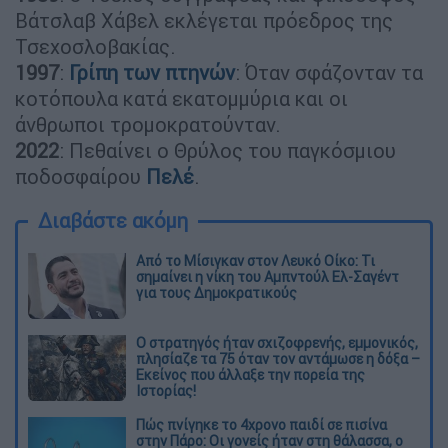
Βάτσλαβ Χάβελ εκλέγεται πρόεδρος της
Τσεχοσλοβακίας.
1997
:
Γρίπη των πτηνών
: Όταν σφάζονταν τα
κοτόπουλα κατά εκατομμύρια και οι
άνθρωποι τρομοκρατούνταν.
2022
: Πεθαίνει ο Θρύλος του παγκόσμιου
ποδοσφαίρου
Πελέ
.
Διαβάστε ακόμη
Από το Μίσιγκαν στον Λευκό Οίκο: Τι
σημαίνει η νίκη του Αμπντούλ Ελ-Σαγέντ
για τους Δημοκρατικούς
O στρατηγός ήταν σχιζοφρενής, εμμονικός,
πλησίαζε τα 75 όταν τον αντάμωσε η δόξα –
Εκείνος που άλλαξε την πορεία της
Ιστορίας!
Πώς πνίγηκε το 4χρονο παιδί σε πισίνα
στην Πάρο: Οι γονείς ήταν στη θάλασσα, ο