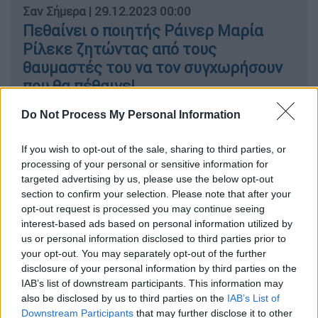
Σαν Σήμερα
|
29.12.2023 00:00
Πεθαίνει ο ποιητής Ράινερ Μαρία
Ρίλεκε ζητώντας από τους
θαυμαστές του να τον συγχωρήσουν
που θα πέθαινε!
Do Not Process My Personal Information
Σαν Σήμερα
|
29.12.2024 00:00
Υπόθεση Λαμπράκη: η σημαδιακή
If you wish to opt-out of the sale, sharing to third parties, or
μέρα μετά τη στυγερή δολοφονία του
processing of your personal or sensitive information for
targeted advertising by us, please use the below opt-out
πολιτικού
section to confirm your selection. Please note that after your
opt-out request is processed you may continue seeing
interest-based ads based on personal information utilized by
us or personal information disclosed to third parties prior to
Ο Σουμάχερ έπεσε σε κώμα
. Το ιατρικό
your opt-out. You may separately opt-out of the further
ανακοινωθέν του νοσοκομείου της
disclosure of your personal information by third parties on the
IAB’s list of downstream participants. This information may
Γκερνόμπλ, όπου διακομίστηκε έκανε λόγο
also be disclosed by us to third parties on the
IAB’s List of
για: «σοβαρές κρανιοεγκεφαλικές
Downstream Participants
that may further disclose it to other