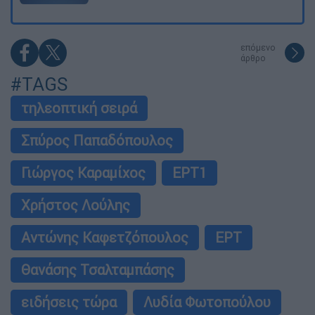
επόμενο
άρθρο
#TAGS
τηλεοπτική σειρά
Σπύρος Παπαδόπουλος
Γιώργος Καραμίχος
ΕΡΤ1
Χρήστος Λούλης
Αντώνης Καφετζόπουλος
ΕΡΤ
Θανάσης Τσαλταμπάσης
ειδήσεις τώρα
Λυδία Φωτοπούλου