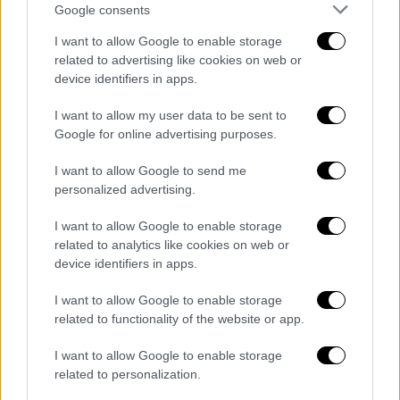
Google consents
παιδικής της ηλικίας, προκειμένου να
ανακοινώσει στην οικογένειά της ότι
I want to allow Google to enable storage
αρραβωνιάζεται και σκοπεύει να παντρευτεί
related to advertising like cookies on web or
device identifiers in apps.
τον Γιώργο (
Γιάννης Κουκουράκης
). Ο
Γιώργος, ο οποίος ζει μαζί της στο Λονδίνο
I want to allow my user data to be sent to
και εργάζεται στα ναυτιλιακά, θα έρθει στην
Google for online advertising purposes.
Κρήτη λίγες ημέρες μετά την Υπατία
I want to allow Google to send me
προκειμένου να ζητήσει το χέρι της και
personalized advertising.
επίσημα από την οικογένειά της.
I want to allow Google to enable storage
Το πρώτο βράδυ της Υπατίας στα Μάταλα θα
related to analytics like cookies on web or
συνοδευτεί από την επανασύνδεση με τις
device identifiers in apps.
παιδικές της φίλες, στις οποίες θα
I want to allow Google to enable storage
προτείνει να την παντρέψουν. Δίνουν
related to functionality of the website or app.
ραντεβού στο πάρτι των χίπηδων, οι οποίοι
έχουν βρει στέγη στη μαγευτική παραλία της
I want to allow Google to enable storage
περιοχής. Εκεί, η Υπατία θα γνωρίσει την
related to personalization.