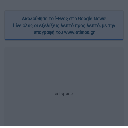
Ακολούθησε το Έθνος στο Google News!
Live όλες οι εξελίξεις λεπτό προς λεπτό, με την
υπογραφή του www.ethnos.gr