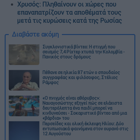
Χρυσός: Πληθαίνουν οι χώρες που
επαναπατρίζουν τα αποθέματά τους
μετά τις κυρώσεις κατά της Ρωσίας
Διαβάστε ακόμη
Συγκλονιστικά βίντεο: Η στιγμή που
σεισμός 7,4 Ρίχτερ χτυπά την Κολομβία -
Πανικός στους δρόμους
Πέθανε σε ηλικία 87 ετών ο σπουδαίος
συγγραφέας και φιλόσοφος, Στέλιος
Ράμφος
«Ο πνιγμός είναι αθόρυβος»:
Ναυαγοσώστης εξηγεί πώς σε ελάχιστα
δευτερόλεπτα ένα παιδί μπορεί να
κινδυνεύσει - Σοκαριστικό βίντεο από μια
«βάρδια» του
Περσείδες και ολική έκλειψη Ηλίου: Δύο
εντυπωσιακά φαινόμενα στον ουρανό στις
12 Αυγούστου