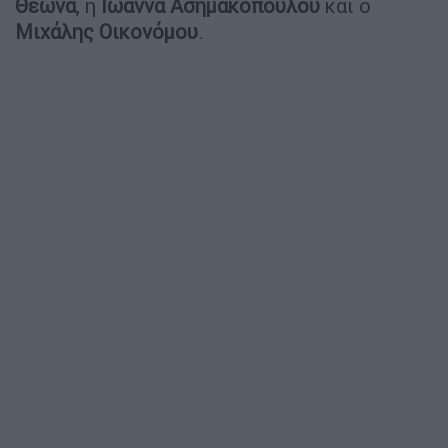
Θεωνά
, η
Ιωάννα Ασημακοπούλου
και ο
Μιχάλης Οικονόμου
.