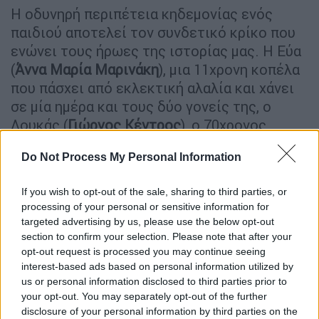
Η οδυνηρή περιπέτεια κηδεμονίας ενός
παιδιού αποτελεί τον συνδετικό κρίκο που
ενώνει τους ήρωες της ιστορίας μας. H Εύα
(
Άννα Μαρία Μαρινάκη
), μια 11χρονη κοπέλα
που πάσχει από εκλεκτική αλαλία και χάνει
σε μία ημέρα και τους δύο γονείς της, ο
Λουκάς (
Γιώργος Κέντρος
), ο 70χρονος
μοναχικός παππούς της, που αρνείται
Do Not Process My Personal Information
πεισματικά την επιμέλειά της, η Μαρίνα
(
Δανάη Σκιάδη
), μια 40χρονη κοινωνική
If you wish to opt-out of the sale, sharing to third parties, or
λειτουργός που προσπαθεί να μην οδηγηθεί
processing of your personal or sensitive information for
η Εύα σε ίδρυμα, και ο Μάνος (
Γιώργο
targeted advertising by us, please use the below opt-out
Καραμίχο
), ένας 45χρονος εισαγγελέας
section to confirm your selection. Please note that after your
ανηλίκων που ζει έναν «άγονο» γάμο που
opt-out request is processed you may continue seeing
interest-based ads based on personal information utilized by
καταρρέει, εμπλέκονται σε μια περιπέτεια
us or personal information disclosed to third parties prior to
κηδεμονίας που θα τους φέρει
your opt-out. You may separately opt-out of the further
αντιμέτωπους με τους δαίμονές τους, αλλά
disclosure of your personal information by third parties on the