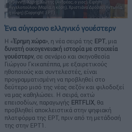
(Υβόννη), Χάρης Χιώτης (Ανδρέας, ο γιος), Ειρήνη
Αγγελοπούλου (Μαρία, η κόρη), Χριστιάνα Δρόσου (Αντωνία,
η νύφη) (Copyright: ΕΡΤ)
Ένα σύγχρονο ελληνικό γουέστερν
H «
Έρημη χώρα
», η νέα σειρά της
ΕΡΤ
, μια
δυνατή οικογενειακή ιστορία με στοιχεία
γουέστερν
, σε σενάριο και σκηνοθεσία
Γιώργου Γκικαπέππα, με εξαιρετικούς
ηθοποιούς και συντελεστές, είναι
προγραμματισμένη να προβληθεί στο
δεύτερο μισό της νέας σεζόν και φιλοδοξεί
να μας καθηλώσει. Η σειρά, οχτώ
επεισοδίων, παραγωγής
ERTFLIX
, θα
προβληθεί αποκλειστικά στην ψηφιακή
πλατφόρμα της ΕΡΤ, πριν από τη μετάδοσή
της στην ΕΡΤ1.