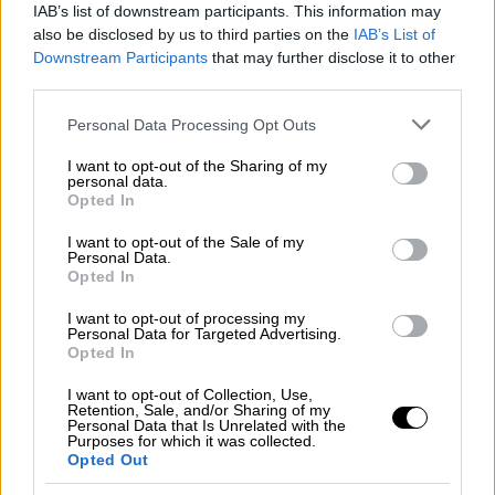
ταυτόχρονα θα αναγκάσει την παγωμένη
IAB’s list of downstream participants. This information may
also be disclosed by us to third parties on the
IAB’s List of
καρδιά τους να ξυπνήσει ξανά.
Downstream Participants
that may further disclose it to other
third parties.
Μυστήριο, έρωτας και ανθρώπινες
ιστορίες στα Μάταλα
Please note that this website/app uses one or more Google
Personal Data Processing Opt Outs
services and may gather and store information including but
Η πολυαναμενόμενη δραματική σειρά «
Η
not limited to your visit or usage behaviour. You may click to
I want to opt-out of the Sharing of my
personal data.
grant or deny consent to Google and its third-party tags to
παραλία
», βασισμένη στο μυθιστόρημα «
Το
Opted In
use your data for below specified purposes in below Google
κορίτσι με το σαλιγκάρι
» της
Πηνελόπης
consent section.
I want to opt-out of the Sale of my
Κουρτζή
(εκδ. Ψυχογιός), σε σκηνοθεσία του
Personal Data.
Opted In
Στέφανου Μπλάτσου και σενάριο των
Γιώργου Χρυσοβιτσάνου και Κώστα
I want to opt-out of processing my
Personal Data for Targeted Advertising.
Γεραμπίνη, έρχεται τη νέα τηλεοπτική σεζόν.
Opted In
Μ' ένα εξαιρετικό cast ηθοποιών «Η
παραλία» μάς μεταφέρει τη δεκαετία του '60
I want to opt-out of Collection, Use,
Retention, Sale, and/or Sharing of my
- '70, στα
Μάταλα της Κρήτης
. Η νεαρή
Personal Data that Is Unrelated with the
Purposes for which it was collected.
γιατρός Υπατία Αρχοντάκη (
Δανάη Μιχαλάκη
)
Opted Out
επιστρέφει από το Λονδίνο, στον τόπο της