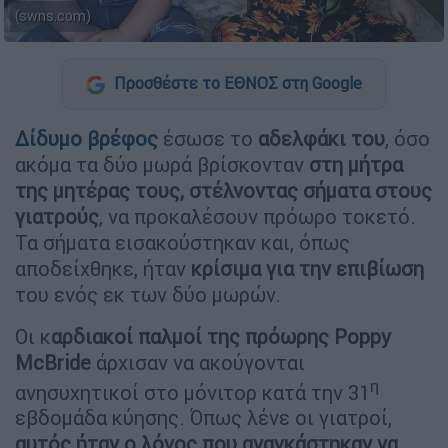
(swns.com)
Προσθέστε το ΕΘΝΟΣ στη Google
Δίδυμο βρέφος
έσωσε το
αδελφάκι του
, όσο
ακόμα τα δύο μωρά βρίσκονταν
στη μήτρα
της μητέρας τους,
στέλνοντας σήματα στους
γιατρούς
, να προκαλέσουν πρόωρο τοκετό.
Τα σήματα εισακούστηκαν και, όπως
αποδείχθηκε, ήταν
κρίσιμα για την επιβίωση
του ενός εκ των δύο μωρών.
Οι κ
αρδιακοί παλμοί της πρόωρης Poppy
McBride
άρχισαν να ακούγονται
η
ανησυχητικοί στο μόνιτορ κατά την 31
εβδομάδα κύησης. Όπως λένε οι γιατροί,
αυτός ήταν ο λόγος που αναγκάστηκαν να