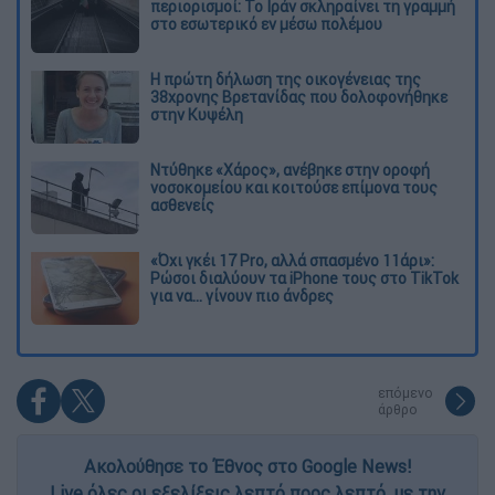
περιορισμοί: Το Ιράν σκληραίνει τη γραμμή
στο εσωτερικό εν μέσω πολέμου
Η πρώτη δήλωση της οικογένειας της
38χρονης Βρετανίδας που δολοφονήθηκε
στην Κυψέλη
Ντύθηκε «Χάρος», ανέβηκε στην οροφή
νοσοκομείου και κοιτούσε επίμονα τους
ασθενείς
«Όχι γκέι 17 Pro, αλλά σπασμένο 11άρι»:
Ρώσοι διαλύουν τα iPhone τους στο TikTok
για να... γίνουν πιο άνδρες
επόμενο
άρθρο
Ακολούθησε το Έθνος στο Google News!
Live όλες οι εξελίξεις λεπτό προς λεπτό, με την