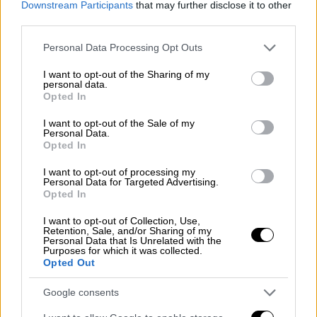
δεν θα τα κατάφερνε. Το μωρό χρειάστηκε
Downstream Participants
that may further disclose it to other
να υποβληθεί σε χειρουργική επέμβαση τη
third parties.
14η μέρα ζωής του προκειμένου να του
Please note that this website/app uses one or more Google
Personal Data Processing Opt Outs
αφαιρεθεί υγρό που είχε συσσωρευτεί στον
services and may gather and store information including but
not limited to your visit or usage behaviour. You may click to
I want to opt-out of the Sharing of my
εγκέφαλό του. Έκτοτε, έχει αναρρώσει
personal data.
grant or deny consent to Google and its third-party tags to
πλήρως.
Opted In
use your data for below specified purposes in below Google
consent section.
I want to opt-out of the Sale of my
Personal Data.
Opted In
I want to opt-out of processing my
Personal Data for Targeted Advertising.
Opted In
I want to opt-out of Collection, Use,
Retention, Sale, and/or Sharing of my
Personal Data that Is Unrelated with the
Purposes for which it was collected.
Opted Out
Google consents
Δίδυμα κοριτσάκια - βρέφη - πρόωρα