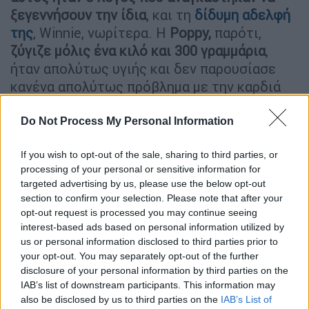
ξεγεννήσουν την ίδια
, και τη
δίδυμη αδελφή
της
, Winnie, νωρίτερα. Η
Poppy,
παρότι,
ζύγιζε μόλις ένα κιλό και 300 γραμμάρια
,
ήταν απολύτως υγιής και δεν παρουσίασε
κανένα απολύτως πρόβλημα με την καρδιά
της.
Do Not Process My Personal Information
Οι γιατροί δεν είχαν καμία ανησυχία για την
αδελφή της, Winnie, που είχε σχεδόν
If you wish to opt-out of the sale, sharing to third parties, or
τριπλάσιο από το βάρος της Poppy. Ωστόσο,
processing of your personal or sensitive information for
targeted advertising by us, please use the below opt-out
αυτή ήταν που
είχε υπανάπτυκτους
section to confirm your selection. Please note that after your
πνεύμονες
και μεταφέρθηκε στη
μονάδα
opt-out request is processed you may continue seeing
εντατικής θεραπείας
. Η μητέρα των δύο
interest-based ads based on personal information utilized by
κοριτσιών λέει ότι οι γιατροί της είπαν ότι,
us or personal information disclosed to third parties prior to
your opt-out. You may separately opt-out of the further
η Poppy ήταν αυτή που έσωσε τη ζωή της
disclosure of your personal information by third parties on the
αδελφής της και ότι, αν καθυστερούσαν
IAB’s list of downstream participants. This information may
περαιτέρω να γεννήσουν τα δίδυμα, η Winnie
also be disclosed by us to third parties on the
IAB’s List of