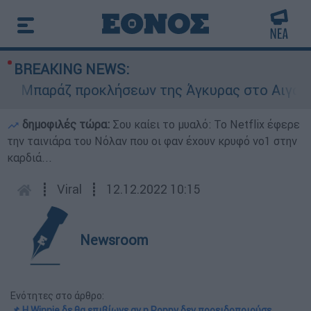
BREAKING NEWS:
Μπαράζ προκλήσεων της Άγκυρας στο Αιγαίο: Εικ
δημοφιλές τώρα:
Σου καίει το μυαλό: Το Netflix έφερε
την ταινιάρα του Νόλαν που οι φαν έχουν κρυφό νο1 στην
καρδιά...
┋
Viral
┋
12.12.2022 10:15
Newsroom
Ενότητες στο άρθρο:
📌 Η Winnie δε θα επιβίωνε αν η Poppy δεν προειδοποιούσε