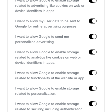
I want to allow Google to enable storage
related to advertising like cookies on web or
Η Winnie δε θα επιβίωνε αν η Poppy
device identifiers in apps.
δεν προειδοποιούσε
I want to allow my user data to be sent to
Google for online advertising purposes.
«Όλα δείχνουν ότι η μικροσκοπική σας
δίδυμη έσωσε τη ζωή της αδελφής της»,
I want to allow Google to send me
φαίνεται να είπαν οι γιατροί στη μητέρα που
personalized advertising.
ζει κοντά στη λίμνη Τζάκσον του Τέξας. «Οι
I want to allow Google to enable storage
παλμοί της ακούγονταν εκκωφαντικοί,
related to analytics like cookies on web or
οπότε έπρεπε να γεννηθεί, αλλά, μετά τον
device identifiers in apps.
τοκετό το βρέφος ήταν τελείως καλά»,
σημειώνει η μητέρα. «Οι γιατροί θεωρούν
I want to allow Google to enable storage
related to functionality of the website or app.
ότι έστελνε μηνύματα κινδύνου επειδή
ήξερε ότι η αδελφή της δε θα επιβίωνε αν δε
I want to allow Google to enable storage
γεννιόταν τη δεδομένη στιγμή», υπογράμμισε
related to personalization.
και τόνισε: «ακόμη και τώρα, η Poppy είναι
I want to allow Google to enable storage
αυτή που φροντίζει τη Winnie αν και, ακόμα,
related to security, including authentication
είναι πολύ μικρότερη».