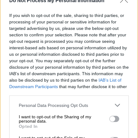
Do Not Process My Personal Information
Ελλάδα
|
17.05.2026 22:25
Τροχαίο στη Ρόδο: Μαμά και κόρη τα
If you wish to opt-out of the sale, sharing to third parties, or
θύματα του δυστυχήματος - Πώς
processing of your personal or sensitive information for
προκλήθηκε η μοιραία σύγκρουση
targeted advertising by us, please use the below opt-out
section to confirm your selection. Please note that after your
opt-out request is processed you may continue seeing
interest-based ads based on personal information utilized by
us or personal information disclosed to third parties prior to
Καθώς θα πηγαίνουμε προς το απόγευμα, η
your opt-out. You may separately opt-out of the further
αστάθεια θα αναπτυχθεί πρώτα στην
disclosure of your personal information by third parties on the
Ανατολική Μακεδονία και τη Θράκη και όσο
IAB’s list of downstream participants. This information may
also be disclosed by us to third parties on the
IAB’s List of
περνά η ώρα και νοτιότερα, στην κεντρική
Downstream Participants
that may further disclose it to other
ηπειρωτική χώρα. Αυτό σημαίνει ότι
θα
third parties.
αναπτυχθούν κάποιες μπόρες και ίσως και
Please note that this website/app uses one or more Google
Personal Data Processing Opt Outs
καταιγίδες
.
services and may gather and store information including but
not limited to your visit or usage behaviour. You may click to
I want to opt-out of the Sharing of my
Σε ό,τι αφορά στις θερμοκρασίες,
στο
personal data.
grant or deny consent to Google and its third-party tags to
Opted In
ξεκίνημα της ημέρας συναντάμε διψήφιες
use your data for below specified purposes in below Google
στα περισσότερα γεωγραφικά διαμερίσματα
consent section.