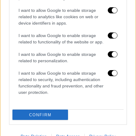
προς το απόγευμα θα συναντήσουμε και λίγα
σύννεφα προς το απόγευμα στην ορεινή
I want to allow Google to enable storage
related to analytics like cookies on web or
ημιορεινή ζώνη. Στο πεδίο των ανέμων,
device identifiers in apps.
επικρατούν από βόρειες διευθύνσεις με
ένταση κοντά στα 5 μποφόρ ενώ
η
I want to allow Google to enable storage
θερμοκρασία θα φτάσει έως και τους 26
related to functionality of the website or app.
βαθμούς.
I want to allow Google to enable storage
related to personalization.
Στη Θεσσαλονίκη
, η μέρα ξεκινά με πολύ
καλές καιρικές συνθήκες. Δεν αποκλείεται
I want to allow Google to enable storage
αργά το απόγευμα να δούμε κάποιους
related to security, including authentication
functionality and fraud prevention, and other
όμβρους στα βουνά του νομού, όπου σήμερα
user protection.
επικρατεί Βαρδάρης με μέτριες και τοπικά
ισχυρές εντάσεις.
Ο υδράργυρος θα φτάσει
τους 25 βαθμούς.
CONFIRM