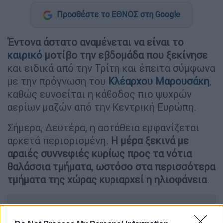
Προσθέστε το ΕΘΝΟΣ στη Google
Έντονα άστατο αναμένεται να είναι το
καιρικό
μοτίβο την εβδομάδα που ξεκίνησε
και ειδικά από την Τρίτη και έπειτα σύμφωνα
με την πρόγνωση του
Κλέαρχου Μαρουσάκη
,
καθώς ευνοείται η κάθοδος πιο ψυχρών
αερίων μαζών από την Κεντρική Ευρώπη.
Σήμερα, Δευτέρα, η αστάθεια εμφανίζεται
αρκετά περιορισμένη.
Η μέρα ξεκινά με
αραιές συννεφιές κυρίως προς τα νότια
θαλάσσια τμήματα, ωστόσο στα περισσότερα
τμήματα της χώρας κυριαρχεί η ηλιοφάνεια
.
ΔΙΑΒΑΣΤΕ ΕΠΙΣΗΣ