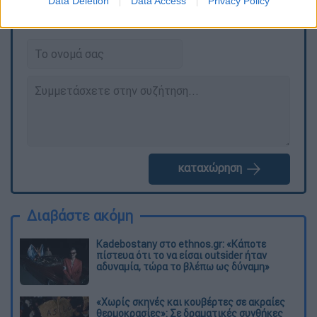
Data Deletion
Data Access
Privacy Policy
Τα σχολιά σας δημοσιεύονται άμεσα με δική σας ευθύνη. Το
ΕΘΝΟΣ θα παρεμβαίνει και τα προσβλητικά σχόλια θα
διαγράφονται
καταχώρηση
Διαβάστε ακόμη
Kadebostany στο ethnos.gr: «Κάποτε
πίστευα ότι το να είσαι outsider ήταν
αδυναμία, τώρα το βλέπω ως δύναμη»
«Χωρίς σκηνές και κουβέρτες σε ακραίες
θερμοκρασίες»: Σε δραματικές συνθήκες