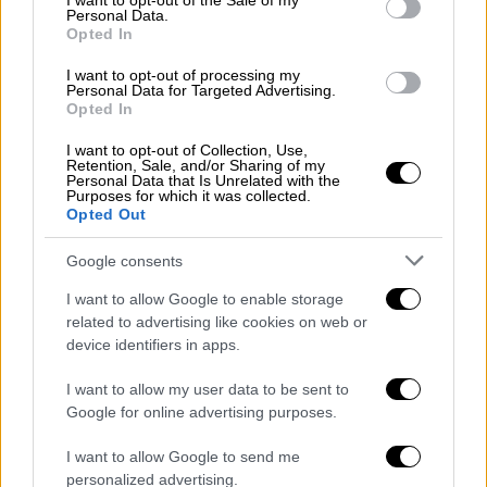
I want to opt-out of the Sale of my
Personal Data.
και το μεσημέρι ο υδράργυρος θα φτάσει και
Opted In
στους 26 βαθμούς
. Αυτή την εικόνα θα τη
συναντάμε τουλάχιστον μέχρι την
I want to opt-out of processing my
Personal Data for Targeted Advertising.
Παρασκευή.
Opted In
I want to opt-out of Collection, Use,
Retention, Sale, and/or Sharing of my
Personal Data that Is Unrelated with the
Purposes for which it was collected.
Opted Out
Google consents
video
I want to allow Google to enable storage
related to advertising like cookies on web or
device identifiers in apps.
I want to allow my user data to be sent to
Google for online advertising purposes.
Ο καιρός σε Αττική και Θεσσαλονίκη
I want to allow Google to send me
Στην Αττική
κυριαρχεί η ηλιοφάνεια αν και
personalized advertising.