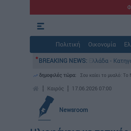
Φ
Πολιτική
Οικονομία
Ελ
ανθρωποκτονίες στην Ελλάδα - Κατηγορείται και
BREAKING NEWS:
δημοφιλές τώρα:
Σου καίει το μυαλό: Το 
┋
Καιρός
┋
17.06.2026 07:00
Newsroom