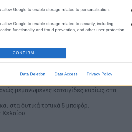
ε 5 και στις Κυκλάδες από βόρειες
o allow Google to enable storage related to personalization.
ν Κρήτη τοπικά 30 με 31 βαθμούς Κελσίου.
o allow Google to enable storage related to security, including
cation functionality and fraud prevention, and other user protection.
ΕΚΑΝΗΣΑ
φώσεις κατά περιόδους στα βόρεια.
ε 6 μποφόρ.
CONFIRM
αθμούς Κελσίου.
Data Deletion
Data Access
Privacy Policy
ι - απόγευμα νεφώσεις πρόσκαιρα αυξημένες
θανώς μεμονωμένες καταιγίδες κυρίως στα
και στα δυτικά τοπικά 5 μποφόρ.
 Κελσίου.