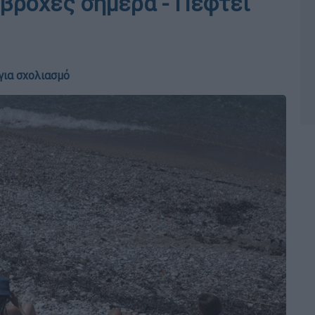
 βροχές σήμερα - Πέφτει
για σχολιασμό