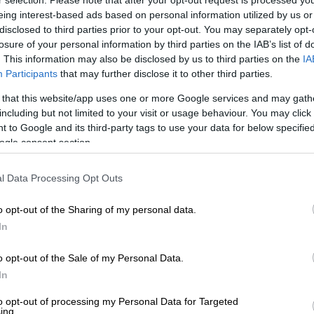
θύνσεις 3 με 5 και στο Αιγαίο τοπικά 6
eing interest-based ads based on personal information utilized by us or
disclosed to third parties prior to your opt-out. You may separately opt-
losure of your personal information by third parties on the IAB’s list of
τώση και θα φτάσει στις περισσότερες
. This information may also be disclosed by us to third parties on the
IA
Participants
that may further disclose it to other third parties.
τοπικά στα ηπειρωτικά τους 33 με 34
 that this website/app uses one or more Google services and may gath
including but not limited to your visit or usage behaviour. You may click 
 to Google and its third-party tags to use your data for below specifi
ogle consent section.
ξημένες με τοπικές βροχές ή όμβρους και
η Μακεδονία. Βελτίωση του καιρού
l Data Processing Opt Outs
 ανατολική Μακεδονία και τη Θράκη βορείων
o opt-out of the Sharing of my personal data.
In
ικά τους 33 βαθμούς Κελσίου. Στη δυτική
ρη.
o opt-out of the Sale of my Personal Data.
In
ΤΕΡΕΑ, ΔΥΤΙΚΗ ΠΕΛΟΠΟΝΝΗΣΟΣ
to opt-out of processing my Personal Data for Targeted
ημένες αρχικά στο Ιόνιο και βαθμιαία και
ing.