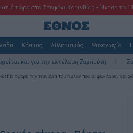
ωτιά τώρα στο Στεφάνι Κορινθίας - Ήχησε το 1
λάδα
Κόσμος
Αθλητισμός
Ψυχαγωγία
F
 για την εκτέλεση Ζαμπούνη
Ζάκυνθος: Τι
Netflix έφερε την ταινιάρα του Νόλαν που οι φαν έχουν κρυφό