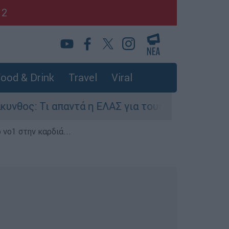
12
ood & Drink
Travel
Viral
 απαντά η ΕΛΑΣ για τους 8 βιασμούς τουριστριώ
 νο1 στην καρδιά...