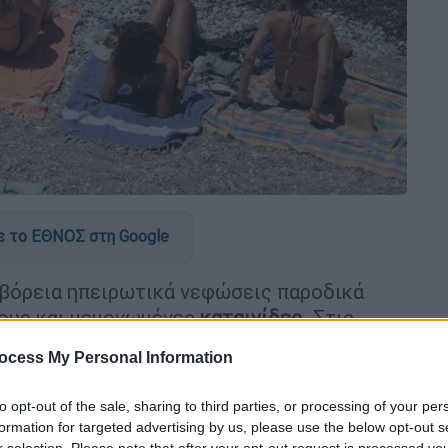
 το ΕΘΝΟΣ στη Google
αι βόρεια ηπειρωτικά νεφώσεις παροδικά
ους και μεμονωμένες
καταιγίδες
. Στις
καιρός και μόνο στα υπόλοιπα ηπειρωτικά
ocess My Personal Information
ες νεφώσεις πρόσκαιρα αυξημένες με
ς στα ορεινά μεμονωμένες καταιγίδες. Το
to opt-out of the sale, sharing to third parties, or processing of your per
formation for targeted advertising by us, please use the below opt-out s
r selection. Please note that after your opt-out request is processed y