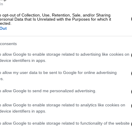
In
ς βροχές ή όμβρους και μεμονωμένες
ορεινά. Βελτίωση του καιρού αναμένεται
o opt-out of Collection, Use, Retention, Sale, and/or Sharing
ersonal Data that Is Unrelated with the Purposes for which it
lected.
Out
ε 4 και τοπικά ως 5 μποφόρ.
 ηπειρωτικά έως 31 βαθμούς Κελσίου. Στο
consents
ύς χαμηλότερη.
o allow Google to enable storage related to advertising like cookies on
ΒΟΙΑ, ΑΝΑΤΟΛΙΚΗ ΠΕΛΟΠΟΝΝΗΣΟΣ
evice identifiers in apps.
ξημένες με τοπικές βροχές και τις
o allow my user data to be sent to Google for online advertising
μβρους και στα ηπειρωτικά, κυρίως ορεινά,
s.
βορείων διευθύνσεων 3 με 5 μποφόρ.
to allow Google to send me personalized advertising.
ικά στα ηπειρωτικά έως 32 με 33 βαθμούς
o allow Google to enable storage related to analytics like cookies on
evice identifiers in apps.
o allow Google to enable storage related to functionality of the website