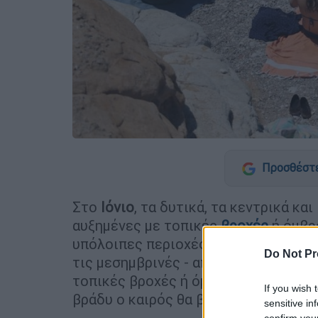
Προσθέστε
Στο
Ιόνιο
, τα δυτικά, τα κεντρικά κ
αυξημένες με τοπικές
βροχές
ή όμβρ
υπόλοιπες περιοχές γενικά αίθριος 
Do Not Pr
τις μεσημβρινές - απογευματινές ώρ
τοπικές βροχές ή όμβρους και κυρίω
If you wish 
βράδυ ο καιρός θα βελτιωθεί.
sensitive in
confirm you