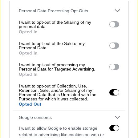
πάει καλά στην Ευρώπη» και ότι «δεν
εμπνέει τους λαούς».
Please note that this website/app uses one or more Google
Personal Data Processing Opt Outs
services and may gather and store information including but
not limited to your visit or usage behaviour. You may click to
I want to opt-out of the Sharing of my
personal data.
grant or deny consent to Google and its third-party tags to
Opted In
use your data for below specified purposes in below Google
consent section.
I want to opt-out of the Sale of my
Personal Data.
Opted In
I want to opt-out of processing my
Personal Data for Targeted Advertising.
Opted In
I want to opt-out of Collection, Use,
Retention, Sale, and/or Sharing of my
Personal Data that Is Unrelated with the
Purposes for which it was collected.
Στέφανος Κασσελάκης (Eurokinissi)
Opted Out
Συζήτηση στον προοδευτικό χώρο
Google consents
ζητούν στελέχη
I want to allow Google to enable storage
related to advertising like cookies on web or