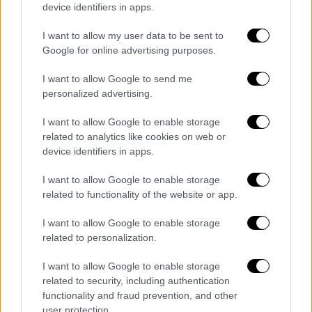
Πριν ο Στέφανος Κασσελάκης ανέβει στο
device identifiers in apps.
βήμα έξω από την Κουμουνδούρου,
κορυφαία
στελέχη
του κόμματος εμφανίζονταν
I want to allow my user data to be sent to
Google for online advertising purposes.
προβληματισμένα για τα γενικότερα
αποτελέσματα, τα οποία μάλιστα μίλησαν για
I want to allow Google to send me
την
ανάγκη διαλόγου
στον προοδευτικό
personalized advertising.
χώρο.
I want to allow Google to enable storage
Για μικρό ποσοστό που κατέλαβε ο ΣΥΡΙΖΑ
related to analytics like cookies on web or
device identifiers in apps.
μίλησε (Mega) ο βουλευτής
Γιώργος
Καραμέρος,
σημειώνοντας ότι θα πρέπει να
I want to allow Google to enable storage
συνεδριάσουν τα κομματικά όργανα
για να
related to functionality of the website or app.
αποτιμήσουν το αποτέλεσμα. Παράλληλα
I want to allow Google to enable storage
είπε πως ο ίδιος είχε εκφράσει επιφυλάξεις
related to personalization.
για την επιλογή να
σηκώσει ο Στέφανος
Κασσελάκης το γάντι του πόθεν έσχες
,
και
I want to allow Google to enable storage
related to security, including authentication
επισήμανε ότι πρέπει «να κάνουμε
functionality and fraud prevention, and other
προοδευτικό διάλογο, να δούμε αν θα
user protection.