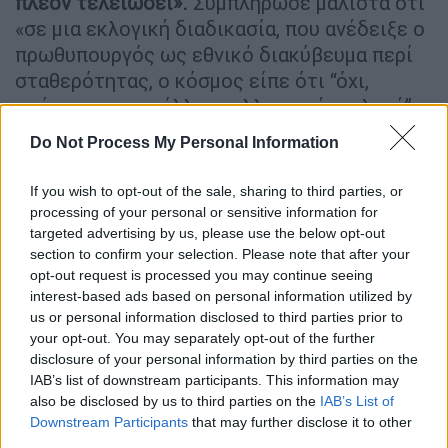
πλέον τελειώσει».
Συμπλήρωσε μάλιστα ότι
«σε μια εκλογική διαδικασία, που ανέδειξε ο
πρωθυπουργός ως εθνικό διακύβευμα περί
σταθερότητας, ο κόσμος είπε ότι “όχι,
υπάρχει και μια άλλη εναλλακτική επιλογή”».
Do Not Process My Personal Information
Παράλληλα με την ικανοποίησή του ο
Στέφανος Κασσελάκης εμφανίστηκε
If you wish to opt-out of the sale, sharing to third parties, or
διατεθειμένος να προχωρήσει σε σαρωτικές
processing of your personal or sensitive information for
αλλαγές,
επισημαίνοντας χαρακτηριστικά ότι
targeted advertising by us, please use the below opt-out
«ο ελληνικός λαός μου έχει δώσει ξεκάθαρα
section to confirm your selection. Please note that after your
τον χρόνο να χτίσω εναλλακτική πρόταση.
opt-out request is processed you may continue seeing
interest-based ads based on personal information utilized by
Ξέρω και συνειδητοποιώ απόλυτα τη
us or personal information disclosed to third parties prior to
σημασία αυτής της ευθύνης και αυτό θα
your opt-out. You may separately opt-out of the further
κάνω, όπως το είχα πει και προεκλογικά».
disclosure of your personal information by third parties on the
IAB’s list of downstream participants. This information may
Ο πρόεδρος του ΣΥΡΙΖΑ δεν έκανε κάποια
also be disclosed by us to third parties on the
IAB’s List of
αναφορά την αποχή, παρά είπε ότι «κάτι δεν
Downstream Participants
that may further disclose it to other
third parties.