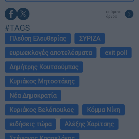
επόμενο
άρθρο
#TAGS
Πλεύση Ελευθερίας
ΣΥΡΙΖΑ
ευρωεκλογές αποτελέσματα
exit poll
Δημήτρης Κουτσούμπας
Κυριάκος Μητσοτάκης
Νέα Δημοκρατία
Κυριάκος Βελόπουλος
Κόμμα Νίκη
ειδήσεις τώρα
Αλέξης Χαρίτσης
Στέφανος Κασσελάκης