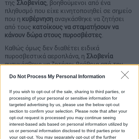
της
Σλοβενίας
, βοηθούμενοι από ένα
πληθυσμό που είχε κινητοποιηθεί σε σημείο
που η
κυβέρνηση
αναγκάσθηκε να ζητήσει
από τους
κατοίκους να σταματήσουν να
κάνουν δώρα στους πυροσβέστες
.
Καθώς όμως δεν διαθέτει ειδικά
πυροσβεστικά αεροπλάνα, η
Σλοβενία
αναγκάσθηκε να ζητήσει βοήθεια από την
Κροατία, η οποία έστειλε ένα αεροπλάνο,
Do Not Process My Personal Information
πριν το ανακαλέσει για να σβήσει τις
δικές
της πυρκαγιές
. Η σλοβενική κυβέρνηση
If you wish to opt-out of the sale, sharing to third parties, or
εξετάζει πλέον την αγορά των πρώτων της
processing of your personal or sensitive information for
πυροσβεστικών αεροπλάνων
.
targeted advertising by us, please use the below opt-out
section to confirm your selection. Please note that after your
Γιγαντιαία ήταν η φωτιά που εκδηλώθηκε
opt-out request is processed you may continue seeing
interest-based ads based on personal information utilized by
την περασμένη εβδομάδα στο
Βερολίνο
, στη
us or personal information disclosed to third parties prior to
Γερμανία
, ξεκινώντας από μια αποθήκη
your opt-out. You may separately opt-out of the further