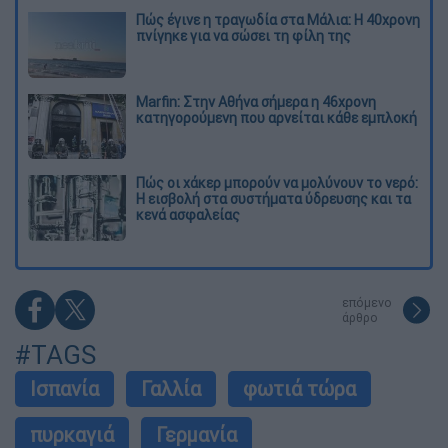
Πώς έγινε η τραγωδία στα Μάλια: Η 40χρονη
πνίγηκε για να σώσει τη φίλη της
Marfin: Στην Αθήνα σήμερα η 46χρονη
κατηγορούμενη που αρνείται κάθε εμπλοκή
Πώς οι χάκερ μπορούν να μολύνουν το νερό:
Η εισβολή στα συστήματα ύδρευσης και τα
κενά ασφαλείας
επόμενο
άρθρο
#TAGS
Ισπανία
Γαλλία
φωτιά τώρα
πυρκαγιά
Γερμανία