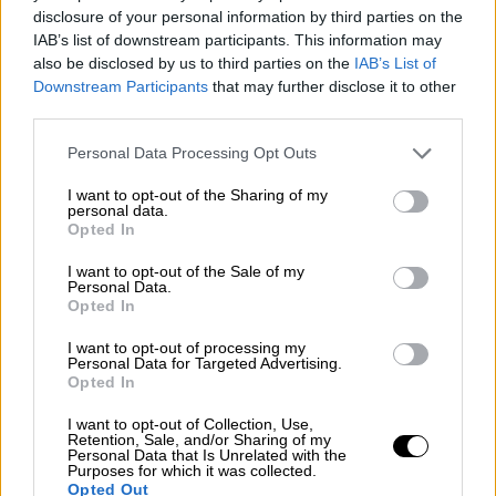
πυρομαχικών της
αστυνομίας
μέσα σε ένα
disclosure of your personal information by third parties on the
δάσος εν
μέσω ξηρασίας
, και η οποία τέθηκε
IAB’s list of downstream participants. This information may
γρήγορα υπό έλεγχο. Ενώ μέχρι τώρα δεν
also be disclosed by us to third parties on the
IAB’s List of
Downstream Participants
that may further disclose it to other
είχε τέτοιες πυρκαγιές, η
γερμανική
third parties.
πρωτεύουσα
απειλείται σήμερα όλο και
Please note that this website/app uses one or more Google
περισσότερο εξαιτίας των μεγάλων
Personal Data Processing Opt Outs
services and may gather and store information including but
δενδρόφυτων εκτάσεων που διαθέτει.
not limited to your visit or usage behaviour. You may click to
I want to opt-out of the Sharing of my
personal data.
grant or deny consent to Google and its third-party tags to
Όμως η ζώνη που
επλήγη περισσότερο
από
Opted In
use your data for below specified purposes in below Google
τις
πυρκαγιές
είναι
η Ιβηρική χερσόνησος
. Η
consent section.
I want to opt-out of the Sale of my
Ισπανία
, στην οποία επικρατεί ξηρασία μετά
Personal Data.
Opted In
τα φετινά κύματα καύσωνα, είδε 2.462.780
στρέμματα να καταστρέφονται από
I want to opt-out of processing my
Personal Data for Targeted Advertising.
πυρκαγιές, ιδιαίτερα στη βορειοδυτική
Opted In
Γαλικία. Η κατάσταση έχει πάντως
I want to opt-out of Collection, Use,
βελτιωθεί με την πτώση των θερμοκρασιών.
Retention, Sale, and/or Sharing of my
Personal Data that Is Unrelated with the
Purposes for which it was collected.
Η Πορτογαλία δίνει επίσης μάχη εδώ και
Opted Out