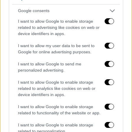
περισσότερο από μία εβδομάδα εναντίον
μιας πυρκαγιάς στην ορεινή περιφέρεια της
Google consents
Σέρα ντα Εστρέλα, η κορυφή της οποίας
I want to allow Google to enable storage
φθάνει περίπου τα 2.000 μέτρα.
related to advertising like cookies on web or
device identifiers in apps.
Αύξηση στην κεντρική Ευρώπη
I want to allow my user data to be sent to
Google for online advertising purposes.
I want to allow Google to send me
personalized advertising.
I want to allow Google to enable storage
video
related to analytics like cookies on web or
device identifiers in apps.
I want to allow Google to enable storage
related to functionality of the website or app.
Σε όρους καμένων εκτάσεων, μετά την
I want to allow Google to enable storage
related to personalization.