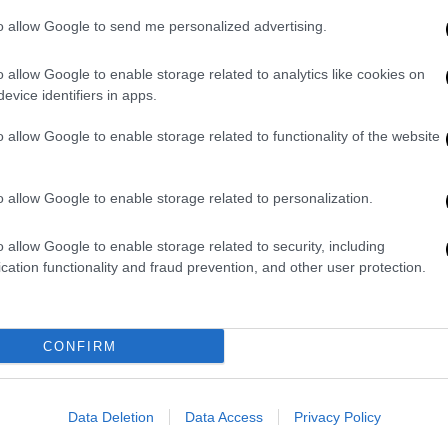
ίπε. «Αυτό μπορεί να εξισωθεί με εσχάτη
to allow Google to send me personalized advertising.
άχεται για τον Μπαχμούτ, χάνοντας
.
o allow Google to enable storage related to analytics like cookies on
evice identifiers in apps.
 απογοητευμένος
Πριγκόζιν
παραπονέθηκε
o allow Google to enable storage related to functionality of the website
ν
της ομάδας
Wagner
, επικαλούμενος
o allow Google to enable storage related to personalization.
Γιατί και οι υπόλοιπες μονάδες έχουν
ούφτα στρατιωτικοί αξιωματούχοι
o allow Google to enable storage related to security, including
υς, ο λαός τους, αποφάσισαν ότι αυτοί οι
cation functionality and fraud prevention, and other user protection.
λεύει», είπε δε.
πανειλημμένα
δημόσια
κριτική
στο
CONFIRM
ρατιωτική διοίκηση, έχοντας ως
 ιδρυτής της Wagner επικρίνει διαρκώς το
αχικών και εξοπλισμού, για λάθη τακτικής
Data Deletion
Data Access
Privacy Policy
πουργείο οικειοποιείται τις επιτυχίες των