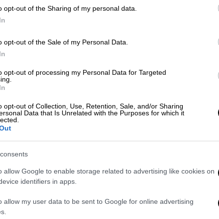
ργείου Άμυνας (βλέπε Σεργκέι Σοϊγκού) για
o opt-out of the Sharing of my personal data.
υποτιθέμενη
απόπειρα
καταστροφής
της
In
του, σε ηχογράφηση που δημοσιεύτηκε την
το κανάλι του στο
Telegram.
o opt-out of the Sale of my Personal Data.
In
d the Russian Ministry of Defense is
to opt-out of processing my Personal Data for Targeted
ready to provide the military
ing.
 that the Russian Defense Ministry does
In
th 80% of ammunition.
o opt-out of Collection, Use, Retention, Sale, and/or Sharing
ersonal Data that Is Unrelated with the Purposes for which it
lected.
Out
1, 2023
consents
Βαλέρι Γκεράσιμοφ
- φωτό μαζί με Πούτιν
ίνουν εντολές δεξιά και αριστερά, ότι η
o allow Google to enable storage related to advertising like cookies on
ομαχικά
, δεν βοηθούν επίσης στις
evice identifiers in apps.
 ο Πριγκόζιν.
o allow my user data to be sent to Google for online advertising
s.
οία δεν λέγεται τίποτα άλλο από