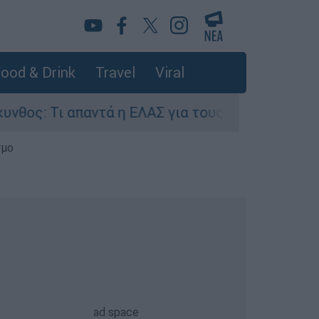
ood & Drink
Travel
Viral
ι απαντά η ΕΛΑΣ για τους 8 βιασμούς τουριστρι
σμο