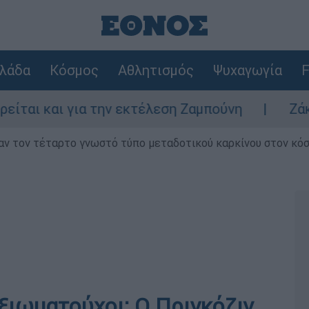
λάδα
Κόσμος
Αθλητισμός
Ψυχαγωγία
F
ι για την εκτέλεση Ζαμπούνη
Ζάκυνθος: Τ
ν τον τέταρτο γνωστό τύπο μεταδοτικού καρκίνου στον κό
ξιωματούχοι: Ο Πριγκόζιν