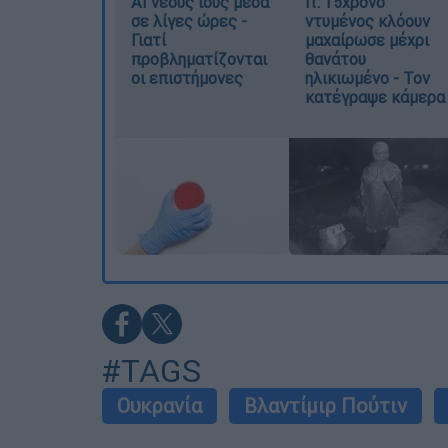
AI νέους ιούς μέσα
It: 15χρονο
σε λίγες ώρες -
ντυμένος κλόουν
Γιατί
μαχαίρωσε μέχρι
προβληματίζονται
θανάτου
οι επιστήμονες
ηλικιωμένο - Τον
κατέγραψε κάμερα
#TAGS
Ουκρανία
Βλαντίμιρ Πούτιν