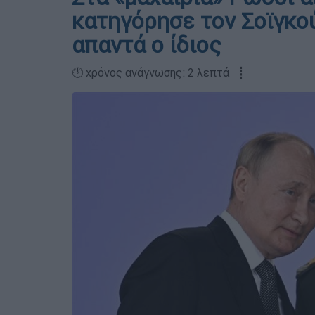
κατηγόρησε τον Σοϊγκού
απαντά ο ίδιος
🕛 χρόνος ανάγνωσης: 2 λεπτά ┋