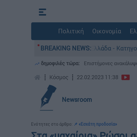
Πολιτική
Οικονομία
Ελ
 ανθρωποκτονίες στην Ελλάδα - Κατηγορείται κα
BREAKING NEWS:
δημοφιλές τώρα:
Επιστήμονες ανακάλυψα
┋
Κόσμος
┋
22.02.2023 11:38
Newsroom
Ενότητες στο άρθρο:
📌 «Εσχάτη προδοσία»
Στα «μαχαίρια» Ρώσοι α