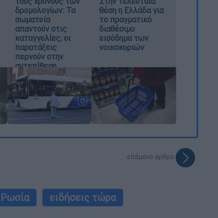
τους χρόνους των
Στην τελευταία
δρομολογίων: Τα
θέση η Ελλάδα για
σωματεία
το πραγματικό
απαντούν στις
διαθέσιμο
καταγγελίες, οι
εισόδημα των
παρατάξεις
νοικοκυριών
περνούν στην
αντεπίθεση
επόμενο άρθρο
Ρωσία
ειδήσεις τώρα