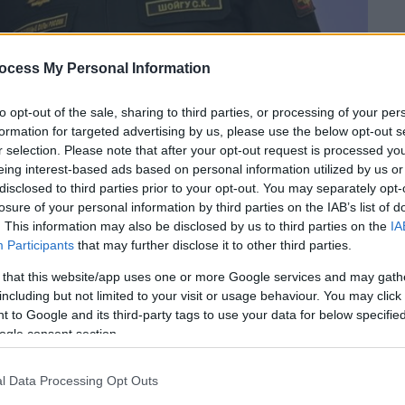
ocess My Personal Information
to opt-out of the sale, sharing to third parties, or processing of your per
formation for targeted advertising by us, please use the below opt-out s
r selection. Please note that after your opt-out request is processed y
eing interest-based ads based on personal information utilized by us or
disclosed to third parties prior to your opt-out. You may separately opt-
losure of your personal information by third parties on the IAB’s list of
 το ΕΘΝΟΣ στη Google
. This information may also be disclosed by us to third parties on the
IA
Participants
that may further disclose it to other third parties.
τερων
αξιωματούχων
που βρίσκονται πολύ
 that this website/app uses one or more Google services and may gath
 στρατόπεδα να «
ανταλλάσουν
βολές
» εν
including but not limited to your visit or usage behaviour. You may click 
αινομενικά ερήμην του
Ρώσου
προέδρου
.
 to Google and its third-party tags to use your data for below specifi
ogle consent section.
l Data Processing Opt Outs
γάνωσης
Wagner
, χθες Τρίτη κατηγόρησε