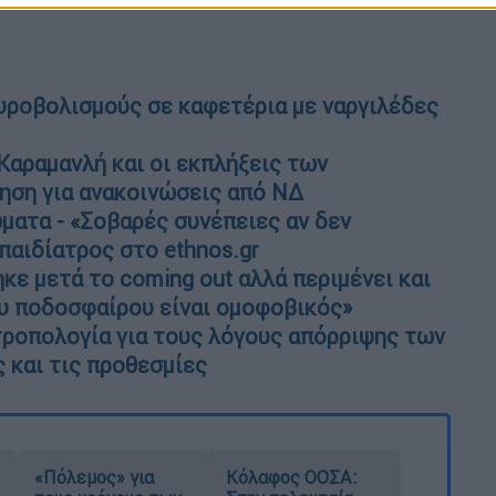
υροβολισμούς σε καφετέρια με ναργιλέδες
Καραμανλή και οι εκπλήξεις των
ηση για ανακοινώσεις από ΝΔ
ματα - «Σοβαρές συνέπειες αν δεν
παιδίατρος στο ethnos.gr
κε μετά το coming out αλλά περιμένει και
ου ποδοσφαίρου είναι ομοφοβικός»
τροπολογία για τους λόγους απόρριψης των
 και τις προθεσμίες
«Πόλεμος» για
Κόλαφος ΟΟΣΑ: