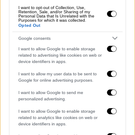
του στον Ειρηνικό Ωκεανό, σύμφωνα με την
I want to opt-out of Collection, Use,
Retention, Sale, and/or Sharing of my
εφημερίδα.
Personal Data that Is Unrelated with the
Purposes for which it was collected.
Η Εθνοφρουρά ανακοίνωσε ότι ο Τζακ
Opted Out
Τεσέιρα ανέλαβε
καθήκοντα τον Σεπτέμβριο
Google consents
του 2019,
ότι εργαζόταν ως ειδικός στην
πληροφορική και τις επικοινωνίες και ότι
I want to allow Google to enable storage
related to advertising like cookies on web or
είχε φτάσει στον βαθμό του υποσμηνία, που
device identifiers in apps.
είναι ο τρίτος βαθμός από τη βάση.
I want to allow my user data to be sent to
Ο
Τεσέιρα
διέθετε άδεια χειρισμού
Google for online advertising purposes.
απορρήτων από το 2021, σύμφωνα με ένορκη
I want to allow Google to send me
κατάθεση πράκτορα του FBI προς
personalized advertising.
υποστήριξη της δίωξης.
I want to allow Google to enable storage
"Τα πρόσωπα
που υπογράφουν δεσμεύσεις
related to analytics like cookies on web or
για να λαμβάνουν διαβαθμισμένα έγγραφα
device identifiers in apps.
γνωρίζουν τη σημασία που έχει για την