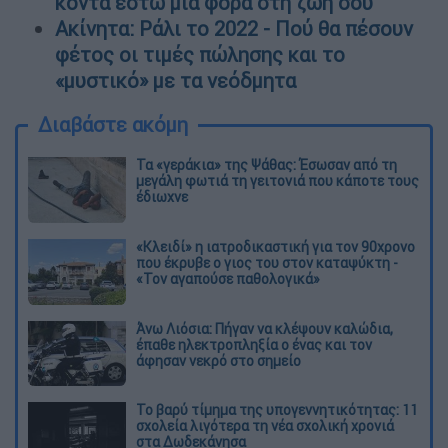
κοντά έστω μία φορά στη ζωή σου
Ακίνητα: Ράλι το 2022 - Πού θα πέσουν
φέτος οι τιμές πώλησης και το
«μυστικό» με τα νεόδμητα
Διαβάστε ακόμη
Τα «γεράκια» της Ψάθας: Έσωσαν από τη
μεγάλη φωτιά τη γειτονιά που κάποτε τους
έδιωχνε
«Κλειδί» η ιατροδικαστική για τον 90χρονο
που έκρυβε ο γιος του στον καταψύκτη -
«Τον αγαπούσε παθολογικά»
Άνω Λιόσια: Πήγαν να κλέψουν καλώδια,
έπαθε ηλεκτροπληξία ο ένας και τον
άφησαν νεκρό στο σημείο
Το βαρύ τίμημα της υπογεννητικότητας: 11
σχολεία λιγότερα τη νέα σχολική χρονιά
στα Δωδεκάνησα