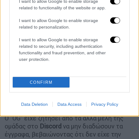
I want to allow Google to enable storage
εθνική ασφάλεια να μην αποκαλύψουν τα
related to functionality of the website or app.
έγγραφα αυτά. Και έχουμε την πρόθεση να
στείλουμε ένα μήνυμα (για να δείξουμε) πόσο
I want to allow Google to enable storage
σημαντικό είναι αυτό για την εθνική μας
related to personalization.
ασφάλεια", σημείωσε ο υπουργός
I want to allow Google to enable storage
Δικαιοσύνης Μέρικ Γκάρλαντ.
related to security, including authentication
functionality and fraud prevention, and other
Η ομάδα του στο
Discord
, στην οποία ο
user protection.
Τεσέιρα
είχε ρόλο αρχηγού με το
ψευδώνυμο "OG", δημιουργήθηκε το 2020
γύρω από ένα αμοιβαίο πάθος για τα
CONFIRM
πυροβόλα όπλα, το στρατιωτικό υλικό και τη
θρησκεία, σύμφωνα με τους "Νιού Γιόρκ
Τάιμς" και την "Ουάσινγκτον Ποστ".
Data Deletion
Data Access
Privacy Policy
Ο "OG" είχε ζητήσει από τα άλλα μέλη της
ομάδας στο
Discord
να μην διαδώσουν τα
έγγραφα, βεβαιώνοντας ότι δεν είχε την