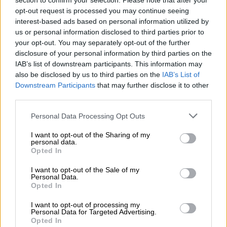
section to confirm your selection. Please note that after your
πληροφορίες για τους πιο στενούς της
opt-out request is processed you may continue seeing
συμμάχους, κυρίως το Ισραήλ και τη Νότια
interest-based ads based on personal information utilized by
us or personal information disclosed to third parties prior to
Κορέα.
your opt-out. You may separately opt-out of the further
disclosure of your personal information by third parties on the
Σύμφωνα με την αμερικανική εφημερίδα
IAB’s list of downstream participants. This information may
Washington Post τα απόρρητα έγγραφα
also be disclosed by us to third parties on the
IAB’s List of
δείχνουν επίσης ότι οι αμερικανικές
Downstream Participants
that may further disclose it to other
μυστικές υπηρεσίες γνώριζαν
την
third parties.
υπερπτήση ευαίσθητου εξοπλισμού
από άλλα
Please note that this website/app uses one or more Google
Personal Data Processing Opt Outs
τέσσερα κινεζικά κατασκοπευτικά μπαλόνια
services and may gather and store information including but
πέραν αυτού που εντοπίστηκε τον
not limited to your visit or usage behaviour. You may click to
I want to opt-out of the Sharing of my
personal data.
grant or deny consent to Google and its third-party tags to
Φεβρουάριο και καταρρίφθηκε από τον
Opted In
use your data for below specified purposes in below Google
αμερικανικό στρατό.
consent section.
I want to opt-out of the Sale of my
Personal Data.
Το
ένα από αυτά τα κατασκοπευτικά
Opted In
αερόστατα
πέταξε κυρίως πάνω από ένα
I want to opt-out of processing my
αμερικανικό αεροπλανοφόρο που έκανε
Personal Data for Targeted Advertising.
Opted In
ελιγμούς με την αερομεταφερόμενη ομάδα