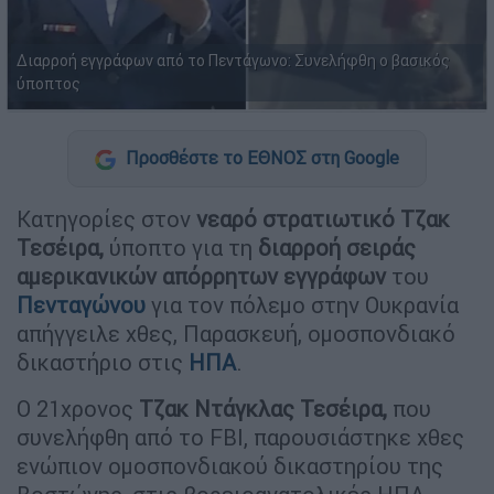
Διαρροή εγγράφων από το Πεντάγωνο: Συνελήφθη ο βασικός
ύποπτος
Προσθέστε το ΕΘΝΟΣ στη Google
Κατηγορίες στον
νεαρό στρατιωτικό Τζακ
Τεσέιρα,
ύποπτο για τη
διαρροή σειράς
αμερικανικών απόρρητων εγγράφων
του
Πενταγώνου
για τον πόλεμο στην Ουκρανία
απήγγειλε χθες, Παρασκευή, ομοσπονδιακό
δικαστήριο στις
ΗΠΑ
.
Ο 21χρονος
Τζακ Ντάγκλας Τεσέιρα,
που
συνελήφθη από το FBI, παρουσιάστηκε χθες
ενώπιον ομοσπονδιακού δικαστηρίου της