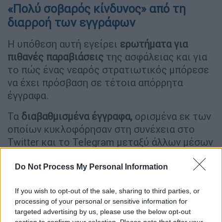
«Πολύ σοβαρός κίνδυνος» από τη
διαρροή των εγγράφων
Η υπόθεση αυτή εγείρει
ερωτήματα για
πιθανές παραβιάσεις
της ασφάλειας και για
το πώς ένας νεαρός στρατιωτικός μπόρεσε
να έχει πρόσβαση σε τέτοια απόρρητα
έγγραφα.
Τα
διαβαθμισμένα έγγραφα,
ορισμένα εκ των
οποίων κυκλοφόρησαν στη συνέχεια στο
Twitter και το Telegram μεταξύ άλλων μέσων
κοινωνικής δικτύωσης, αποκαλύπτουν
κυρίως τις ανησυχίες των αμερικανικών
Do Not Process My Personal Information
υπηρεσιών πληροφοριών, όσον αφορά στη
If you wish to opt-out of the sale, sharing to third parties, or
βιωσιμότητα μιας
ουκρανικής αντεπίθεσης
processing of your personal or sensitive information for
κατά των ρωσικών δυνάμεων. Επίσης
targeted advertising by us, please use the below opt-out
υποδεικνύουν ότι η Ουάσινγκτον συλλέγει