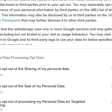
disclosed to third parties prior to your opt-out. You may separately opt-
losure of your personal information by third parties on the IAB’s list of
. This information may also be disclosed by us to third parties on the
IA
Participants
that may further disclose it to other third parties.
 that this website/app uses one or more Google services and may gath
αφία αρχείου / Associated Press)
including but not limited to your visit or usage behaviour. You may click 
 to Google and its third-party tags to use your data for below specifi
ogle consent section.
 το ΕΘΝΟΣ στη Google
l Data Processing Opt Outs
ύς του Τούρκου
υπουργού
Εσωτερικών
περί
λογές
, η τουρκική φιλο-κυβερνητική
o opt-out of the Sharing of my personal data.
 ότι «αποκρυπτογραφήθηκαν
In
ειώσεις που εστάλησαν από το στρατόπεδο
o opt-out of the Sale of my Personal Data.
διαπιστώθηκε ότι το κρυπτογραφημένο
In
ή''».
to opt-out of processing my Personal Data for Targeted
είχε ισχυριστεί πριν από τον πρώτο γύρο
ing.
In
ου ότι η οργάνωση του
PKK
έστειλε