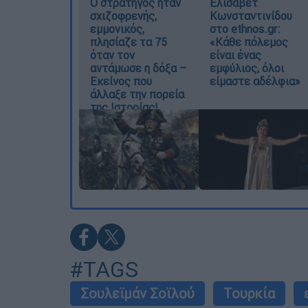
O στρατηγός ήταν
Ελισάβετ
σχιζοφρενής,
Κωνσταντινίδου
εμμονικός,
στο ethnos.gr:
πλησίαζε τα 75
«Κάθε πόλεμος
όταν τον
είναι ένας
αντάμωσε η δόξα –
εμφύλιος, όλοι
Εκείνος που
είμαστε αδέλφια»
άλλαξε την πορεία
της Ιστορίας!
#TAGS
Σουλεϊμάν Σοϊλού
Τουρκία