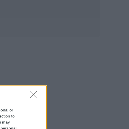
sonal or
ection to
ou may
 personal