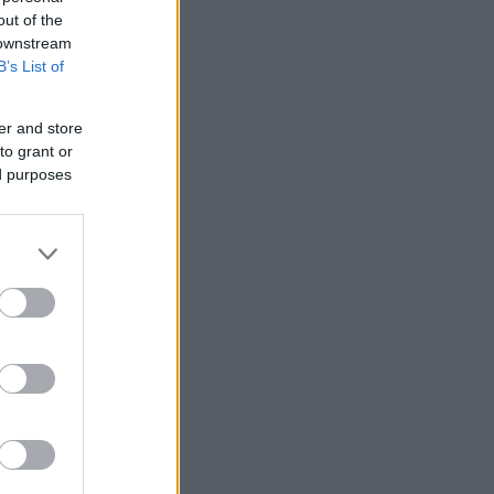
out of the
 downstream
B’s List of
er and store
to grant or
ed purposes