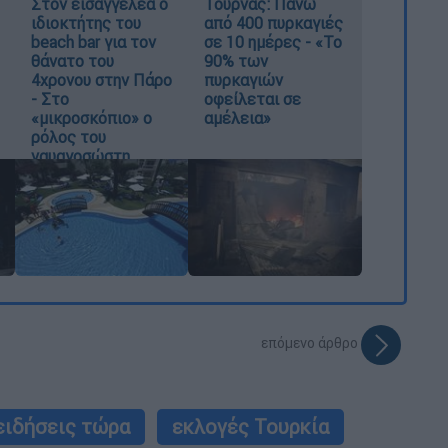
Στον εισαγγελέα ο
Τουρνάς: Πάνω
ιδιοκτήτης του
από 400 πυρκαγιές
beach bar για τον
σε 10 ημέρες - «Το
θάνατο του
90% των
4χρονου στην Πάρο
πυρκαγιών
- Στο
οφείλεται σε
«μικροσκόπιο» ο
αμέλεια»
ρόλος του
ναυαγοσώστη
επόμενο άρθρο
ειδήσεις τώρα
εκλογές Τουρκία