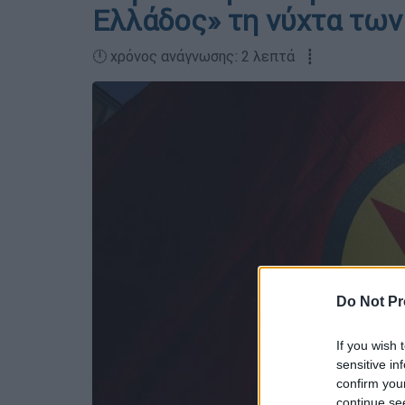
Ελλάδος» τη νύχτα τω
🕛 χρόνος ανάγνωσης: 2 λεπτά ┋
Do Not Pr
If you wish 
sensitive in
confirm you
continue se