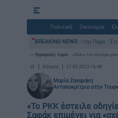
Πολιτική
Οικονομία
Ελ
α τον θάνατο του 4χρονου στην Πάρο - Στο «μικ
BREAKING NEWS:
δημοφιλές τώρα:
«Θέλω τον πατέρα μου»:
┋
Κόσμος
┋
27.05.2023 16:49
Μαρία Ζαχαράκη
Ανταποκρίτρια στην Τουρ
«Το PKK έστειλε οδηγίε
Σαφάκ επιμένει για «σ