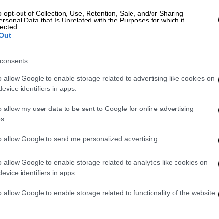
για να πραγματοποιήσει ενέργειες στην
o opt-out of Collection, Use, Retention, Sale, and/or Sharing
ersonal Data that Is Unrelated with the Purposes for which it
ερίπτωση που κέρδιζε ο
Ερντογάν
.
lected.
Out
ώθηκε ότι
οι τρομοκράτες του PKK
ς και διαβίβαζαν κωδικοποιημένα τα
consents
ό το στρατόπεδο των τρομοκρατών
o allow Google to enable storage related to advertising like cookies on
όγραφες
σημειώσεις στα μέλη της
evice identifiers in apps.
σφαλείας αποκρυπτογράφησαν τα
ρυπτογραφήθηκαν οι οδηγίες από το
Λαύριο
o allow my user data to be sent to Google for online advertising
ε γνωστό ότι η φράση "
Ξεκινήστε
την
s.
τα μηνύματα σήμαινε
προετοιμασία για
to allow Google to send me personalized advertising.
άτης
, ο οποίος ήθελε να στείλει μήνυμα
ύσαν, χρησιμοποιούσε τον κωδικό "Το
o allow Google to enable storage related to analytics like cookies on
ότι δεν τον παρακολουθούσαν
evice identifiers in apps.
α ποτήρι"».
o allow Google to enable storage related to functionality of the website