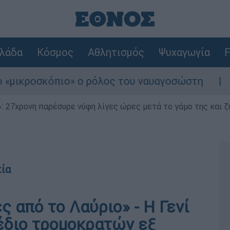
λάδα
Κόσμος
Αθλητισμός
Ψυχαγωγία
F
ροσκόπιο» ο ρόλος του ναυαγοσώστη
Συναγ
 27χρονη παρέσυρε νύφη λίγες ώρες μετά το γάμο της και ζη
κία
ς από το Λαύριο» - Η Γενί
χέδιο τρομοκρατών εξ