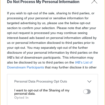
Do Not Process My Personal Information
Tο
υπουργείο Εσωτερικών
ανακοίνωσε ότι
αντικατέστησε τους κουρδικής καταγωγής
If you wish to opt-out of the sale, sharing to third parties, or
processing of your personal or sensitive information for
δημάρχους της πόλης
Τούντζελι
στην
targeted advertising by us, please use the below opt-out
ανατολικής Τουρκίας,
Τζεβντέτ Κονάκ
, και
section to confirm your selection. Please note that after your
της γειτονικής επαρχίας
Οβάτζικ
,
Μουσταφά
opt-out request is processed you may continue seeing
Σαρίγκιουλ
, από διορισμένους τοποτηρητές.
interest-based ads based on personal information utilized by
us or personal information disclosed to third parties prior to
Το υπουργείο ανέφερε επίσης ότι «οι δύο
your opt-out. You may separately opt-out of the further
δήμαρχοι είχαν καταδικαστεί για συμμετοχή
disclosure of your personal information by third parties on the
στην τρομοκρατική οργάνωση PKK από
IAB’s list of downstream participants. This information may
τοπικό δικαστήριο και τους επιβλήθηκε
also be disclosed by us to third parties on the
IAB’s List of
Downstream Participants
that may further disclose it to other
ποινή φυλάκισης έξι ετών και τριών μηνών».
third parties.
Επίσης, ο Κονάκ ερευνάται
για προπαγάνδα
υπέρ του PKK
.
Please note that this website/app uses one or more Google
Personal Data Processing Opt Outs
services and may gather and store information including but
Οι δύο δήμαρχοι είχαν εκλεγεί στις
not limited to your visit or usage behaviour. You may click to
I want to opt-out of the Sharing of my
personal data.
grant or deny consent to Google and its third-party tags to
πρόσφατες τοπικές εκλογές, στις 31
Opted In
use your data for below specified purposes in below Google
Μαρτίου 2024, ο μεν Κονάκ με το
consent section.