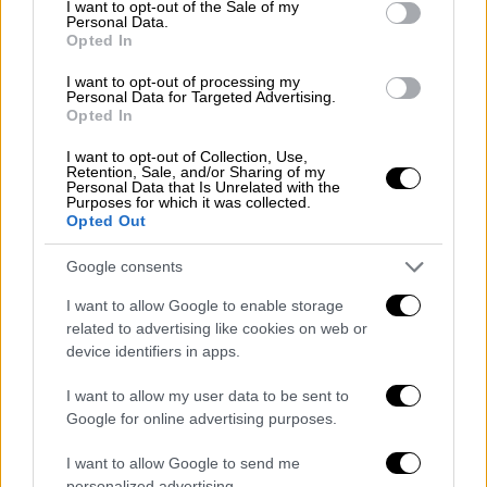
I want to opt-out of the Sale of my
φιλοκουρδικό Κόμμα Ισότητας των Λαών
Personal Data.
Opted In
(DEM), ενώ ο Σαρίγκιουλ με το
Ρεπουμπλικανικό Λαϊκό Κόμμα (CHP) της
I want to opt-out of processing my
Personal Data for Targeted Advertising.
αξιωματικής αντιπολίτευσης.
Opted In
Στις αρχές του μήνα το υπουργείο
I want to opt-out of Collection, Use,
Εσωτερικών είχε ανακοινώσει ότι
Retention, Sale, and/or Sharing of my
Personal Data that Is Unrelated with the
καθαίρεσε τους δημάρχους τριών άλλων
Purposes for which it was collected.
Opted Out
πόλεων της νοτιοανατολικής
Τουρκίας
, με
την αιτιολογία επίσης ότι εκκρεμούν εις
Google consents
βάρος τους δίκες, κατηγορούμενοι ότι
I want to allow Google to enable storage
συνδέονται με την οργάνωση ΡΚΚ και
related to advertising like cookies on web or
υποθέσεις τρομοκρατίας.
device identifiers in apps.
Επρόκειτο για τους κουρδικής καταγωγής
I want to allow my user data to be sent to
δημάρχους της πόλης Μάρντιν, Αχμέτ Τουρκ,
Google for online advertising purposes.
του Μπάτμαν, Γκιουλιστάν Σολούκ και του
I want to allow Google to send me
Χαλφέτι, Μεχμέτ Καράγιλαν. Όλοι τους
personalized advertising.