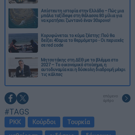
Απίστευτη ιστορία στην Ελλάδα – Πώς μια
μπάλα ταξίδεψε στη θάλασσα 80 μίλια για
να κρατήσει ζωντανό έναν 30χρονο!
Κορυφώνεται το κύμα ζέστης: Πού θα
δείξει 40αρια το θερμόμετρο - Οι περιοχές
σε red code
Μητσοτάκης στη ΔΕΘ με το βλέμμα στο
2027 – Το οικονομικό στοίχημα, η
αυτοδυναμία και η δύσκολη διαδρομή μέχρι
τις κάλπες
επόμενο
άρθρο
#TAGS
PKK
Κούρδοι
Τουρκία