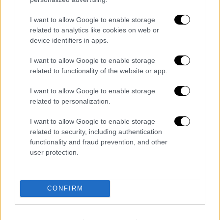
εξελέγησαν δήμαρχοι με το DEM στις
πρόσφατες τοπικές εκλογές, στις 31
I want to allow Google to enable storage
related to analytics like cookies on web or
Μαρτίου 2024.
device identifiers in apps.
Ο 82χρονος Αχμέτ Τουρκ, βετεράνος
I want to allow Google to enable storage
πολιτικός των φιλοκουρδικών κομμάτων
related to functionality of the website or app.
της Τουρκίας και πρώην βουλευτής, έχει
εκλεγεί και καθαιρεθεί με απόφαση του
I want to allow Google to enable storage
related to personalization.
υπουργείου Εσωτερικών άλλες δύο φορές
από το αξίωμα του δημάρχου Μάρντιν, το
I want to allow Google to enable storage
2016 και το 2019. Στις τελευταίες εκλογές
related to security, including authentication
εξελέγη δήμαρχος με ποσοστό 57,40%.
functionality and fraud prevention, and other
user protection.
Στις 30 Οκτωβρίου, οι τουρκικές αρχές
είχαν συλλάβει τον Αχμέτ Οζέρ, δήμαρχο
Εσένγιουρτ, του μεγαλύτερου δήμου της
CONFIRM
μητροπολιτικής περιφέρειας της
Κωνσταντινούπολης με πληθυσμό ενός