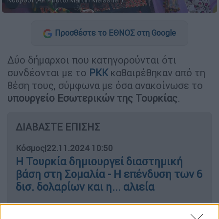
Κούρδοι (AP Photo/Martin Meissner)
Προσθέστε το ΕΘΝΟΣ στη Google
Δύο δήμαρχοι που κατηγορούνται ότι
συνδέονται με το
PKK
καθαιρέθηκαν από τη
θέση τους, σύμφωνα με όσα ανακοίνωσε το
υπουργείο Εσωτερικών της Τουρκίας
.
ΔΙΑΒΑΣΤΕ ΕΠΙΣΗΣ
Κόσμος
|
22.11.2024 10:50
Η Τουρκία δημιουργεί διαστημική
βάση στη Σομαλία - Η επένδυση των 6
δισ. δολαρίων και η... αλιεία