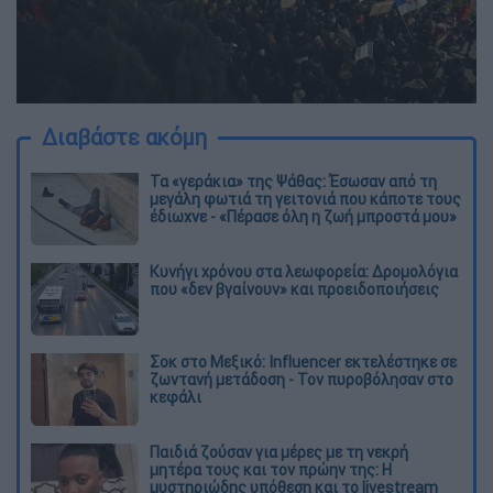
Διαβάστε ακόμη
Τα «γεράκια» της Ψάθας: Έσωσαν από τη
μεγάλη φωτιά τη γειτονιά που κάποτε τους
έδιωχνε - «Πέρασε όλη η ζωή μπροστά μου»
Κυνήγι χρόνου στα λεωφορεία: Δρομολόγια
που «δεν βγαίνουν» και προειδοποιήσεις
Σοκ στο Μεξικό: Influencer εκτελέστηκε σε
ζωντανή μετάδοση - Τον πυροβόλησαν στο
κεφάλι
Παιδιά ζούσαν για μέρες με τη νεκρή
μητέρα τους και τον πρώην της: Η
μυστηριώδης υπόθεση και το livestream