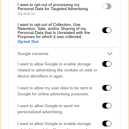
I want to opt-out of processing my
αιτήματα των φοιτητών στο Νόβι Σαντ ήταν
Personal Data for Targeted Advertising.
οι παραιτήσεις του Βούτσεβιτς και του
Opted In
Τζούριτς. Ο Βούτσεβιτς ήταν δήμαρχος της
I want to opt-out of Collection, Use,
πόλης όταν ανακαινίστηκε ο
Retention, Sale, and/or Sharing of my
Personal Data that Is Unrelated with the
σιδηροδρομικός σταθμός, τμήμα του οποίου
Purposes for which it was collected.
Opted Out
κατέρρευσε τρεις μήνες μετά την ανακαίνιση
σκοτώνοντας 15 ανθρώπους.
Google consents
I want to allow Google to enable storage
Ο Μίλος Βούτσεβιτς θα συνεχίσει να ασκεί
related to advertising like cookies on web or
τα καθήκοντά του μέχρι την εκλογή νέου
device identifiers in apps.
πρωθυπουργού.
I want to allow my user data to be sent to
Πραγματοποιούνται αντικυβερνητικές
Google for online advertising purposes.
διαδηλώσεις
I want to allow Google to send me
personalized advertising.
Σύμφωνα με το
Reuters
, στο Βελιγράδι
πραγματοποιούνται
καθημερινά
I want to allow Google to enable storage