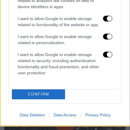
αντικυβερνητικές διαδηλώσεις μετά την
related to analytics like cookies on web or
device identifiers in apps.
κατάρρευση τον Νοέμβριο στέγης σε
σιδηροδρομικό σταθμό
στο Νόβι Σαντ
, τη
I want to allow Google to enable storage
δεύτερη μεγαλύτερη πόλη της
Σερβίας
, με
related to functionality of the website or app.
αποτέλεσμα να σκοτωθούν 15 άνθρωποι.
I want to allow Google to enable storage
Χιλιάδες διαδηλωτές
, μεταξύ των οποίων
related to personalization.
φοιτητές, εκπαιδευτικοί και άλλοι
I want to allow Google to enable storage
εργαζόμενοι,
κατηγορούν
για το δυστύχημα
related to security, including authentication
την κυβέρνηση του προέδρου
Αλεξάνταρ
functionality and fraud prevention, and other
Βούτσιτς
, την οποία καταγγέλλουν για
user protection.
διαφθορά.
CONFIRM
Data Deletion
Data Access
Privacy Policy
video