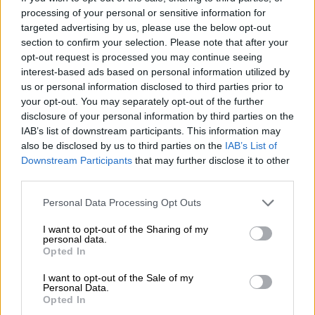
Σερβίας, για την τραγωδία στον
processing of your personal or sensitive information for
targeted advertising by us, please use the below opt-out
σιδηροδρομικό σταθμό
section to confirm your selection. Please note that after your
opt-out request is processed you may continue seeing
interest-based ads based on personal information utilized by
us or personal information disclosed to third parties prior to
Ο
Βούτσεβιτς
, ανακοινώνοντας την
your opt-out. You may separately opt-out of the further
παραίτηση του, δήλωσε ότι αποτελεί «πράξη
disclosure of your personal information by third parties on the
IAB’s list of downstream participants. This information may
υπευθυνότητας για να ηρεμήσει η κατάσταση
also be disclosed by us to third parties on the
IAB’s List of
στη χώρα και να μην διευρυνθεί το κλίμα
Downstream Participants
that may further disclose it to other
διχασμού στην κοινωνία». Εξέφρασε την
third parties.
ελπίδα ότι η παραίτηση «θα επαναφέρει την
Please note that this website/app uses one or more Google
Personal Data Processing Opt Outs
ομαλότητα στην κοινωνία και την
services and may gather and store information including but
κανονικότητα στην λειτουργία των
not limited to your visit or usage behaviour. You may click to
I want to opt-out of the Sharing of my
personal data.
πολιτικών θεσμών».
grant or deny consent to Google and its third-party tags to
Opted In
use your data for below specified purposes in below Google
Στην συνέντευξη Τύπου ανήγγειλε και την
consent section.
I want to opt-out of the Sale of my
Personal Data.
παραίτηση του δημάρχου του Νόβι Σαντ, του
Opted In
Μίλαν Τζούριτς. Σημειώνεται ότι ένα από τα